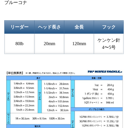
ブルーコナ
リーダー
ヘッド長さ
全長
フック
ケンケン針
80lb
20mm
120mm
4〜5号