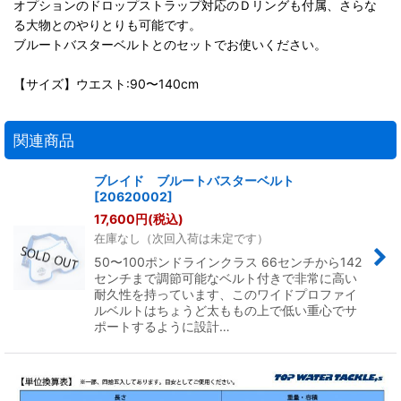
オプションのドロップストラップ対応のＤリングも付属、さらな
る大物とのやりとりも可能です。
ブルートバスターベルトとのセットでお使いください。
【サイズ】ウエスト:90〜140cm
関連商品
ブレイド ブルートバスターベルト
[
20620002
]
17,600
円
(税込)
在庫なし（次回入荷は未定です）
50〜100ポンドラインクラス 66センチから142
センチまで調節可能なベルト付きで非常に高い
耐久性を持っています、このワイドプロファイ
ルベルトはちょうど太ももの上で低い重心でサ
ポートするように設計…