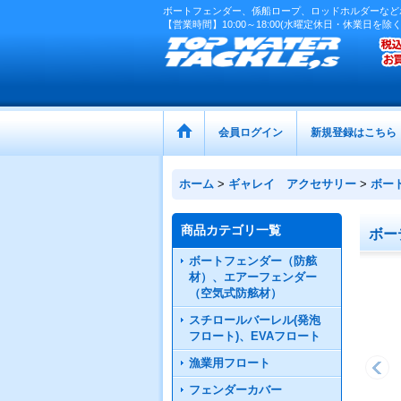
ボートフェンダー、係船ロープ、ロッドホルダーなど
【営業時間】10:00～18:00(水曜定休日・休業日を除く
会員ログイン
新規登録はこちら
ホーム
>
ギャレイ アクセサリー
>
ボー
商品カテゴリ一覧
ボー
ボートフェンダー（防舷
材）、エアーフェンダー
（空気式防舷材）
スチロールバーレル(発泡
フロート)、EVAフロート
漁業用フロート
フェンダーカバー