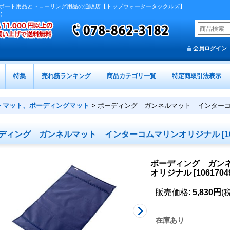
ボート用品とトローリング用品の通販店【トップウォータータックルズ】
)
会員ログイン
特集
売れ筋ランキング
商品カテゴリ一覧
特定商取引法表示
トマット、ボーディングマット
>
ボーディング ガンネルマット インター
ディング ガンネルマット インターコムマリンオリジナル
[
1
ボーディング ガン
オリジナル
[
1061704
販売価格
:
5,830円
(
在庫あり