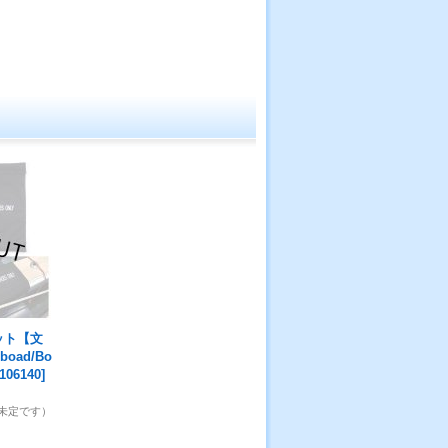
ット【文
boad/Bo
106140
]
未定です）