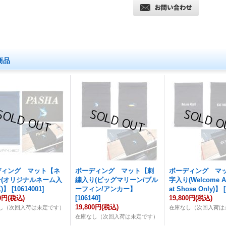
商品
ディング マット【ネ
ボーディング マット【刺
ボーディング マ
(オリジナルネーム入
繍入り(ビッグマリーン/ブル
字入り(Welcome A
)】
[
10614001
]
ーフィン/アンカー】
at Shose Only)】
[
00円
(税込)
[
106140
]
19,800円
(税込)
19,800円
(税込)
し（次回入荷は未定です）
在庫なし（次回入荷は
在庫なし（次回入荷は未定です）