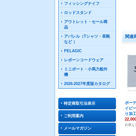
フィッシングナイフ
ロッドスタンド
アウトレット・セール商
品
アパレル（Tシャツ・長靴
関連
など ）
PELAGIC
レボーンコードウェア
ミニボート・小馬力船外
機
2026-2027年度版カタログ
ボー
特定商取引法表示
イビー
り加工
ご利用案内
22,0
在庫な
メールマガジン