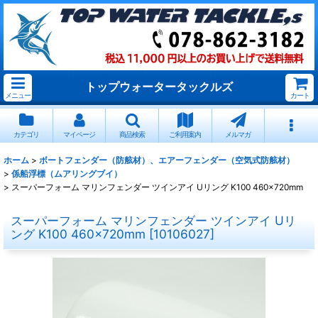
トップウォータータックルズ
メニュー
カート
カテゴリ
マイページ
商品検索
ご利用案内
メルマガ
ホーム
>
ボートフェンダー（防舷材）、エアーフェンダー（空気式防舷材）
>
係船浮標（ムアリングブイ）
>
スーパーフォーム マリンフェンダー ツインアイ Uリング K100 460×720mm
スーパーフォーム マリンフェンダー ツインアイ Uリ
ング K100 460×720mm
[
10106027
]