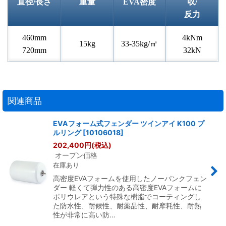
直径/長さ
重量
EVA密度
収/
反力
460mm
4kNm
15kg
33-35kg/㎡
720mm
32kN
関連商品
EVAフォーム式フェンダー ツインアイ K100 プ
ルリング
[
10106018
]
202,400
円
(税込)
オープン価格
在庫あり
高密度EVAフォームを使用したノーパンクフェン
ダー 軽くて弾力性のある高密度EVAフォームに
ポリウレアという特殊な樹脂でコーティングし
た防水性、耐候性、耐薬品性、耐摩耗性、耐熱
性が非常に高い防…