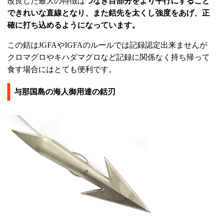
改良した最大の特徴は
つなぎ目部分をより平行にすること
できれいな直線となり、また銛先を太くし強度をあげ、正
確に打ち込めるようになっています。
この銛はJGFAやIGFAのルールでは記録認定出来ませんが
クロマグロやキハダマグロなど記録に関係なく持ち帰って
食す場合にはとても便利です。
与那国島の海人御用達の銛刃