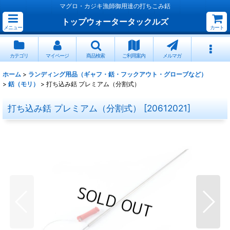
マグロ・カジキ漁師御用達の打ちこみ銛
トップウォータータックルズ
メニュー
カート
カテゴリ
マイページ
商品検索
ご利用案内
メルマガ
ホーム
>
ランディング用品（ギャフ・銛・フックアウト・グローブなど）
>
銛（モリ）
>
打ち込み銛 プレミアム（分割式）
打ち込み銛 プレミアム（分割式）
[
20612021
]