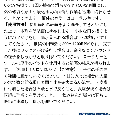
いのが特徴で、1回の塗布で滑らかできれいな表面にし、
傷の修復や頑固な酸化除去の面倒な作業を迅速に終わらせ
ることができます。 液体のカラーはコーラル色です。
【使⽤⽅法】
使用箇所の表⾯をよく洗浄してきれいにし
た上で、本剤を塗装⾯に塗布します。 ⼩さな円を描くよ
うにバフがけをし、傷が⾒られる場合は1〜20秒ほど静⽌
してください。 推奨の回転数は800〜1200RPMです。 完了
した後にワックスがけ等⾏う場合は、余分なコンパウンド
の粒⼦をしっかりと取り除いてください。 ロータリーと
ウールの厚手のパッドを使用すると最高の結果が得られま
す。 【容量】1ガロン(3.78L)
【ご注意】
・子供の手の届
く範囲に置かないでください。 ・⽬に⼊った場合は⼤量
の⽔で数分間洗眼し表⾯全体を確実に洗い流す。 ・⽪膚
に付着した場合は⽯鹸と⽔で洗うこと。炎症が続く場合は
医師に⼿当てを受けること。 ・飲み込んだ場合は直ちに
医師に連絡し、指示を仰いでください。