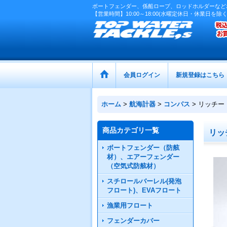
ボートフェンダー、係船ロープ、ロッドホルダーなど
【営業時間】10:00～18:00(水曜定休日・休業日を除く
会員ログイン
新規登録はこちら
ホーム
>
航海計器
>
コンパス
>
リッチー 
商品カテゴリ一覧
リッ
ボートフェンダー（防舷
材）、エアーフェンダー
（空気式防舷材）
スチロールバーレル(発泡
フロート)、EVAフロート
漁業用フロート
フェンダーカバー