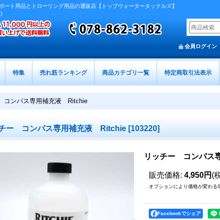
ボート用品とトローリング用品の通販店【トップウォータータックルズ】
)
会員ログイン
特集
売れ筋ランキング
商品カテゴリ一覧
特定商取引法表示
コンパス専用補充液 Ritchie
チー コンパス専用補充液 Ritchie
[
103220
]
リッチー コンパス専用
販売価格
:
4,950円
(
オプションにより価格が変わる
Facebookでシェア