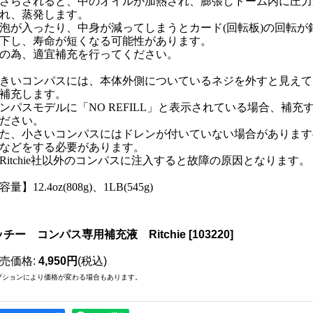
さらされると、中のオイルが加熱され、膨張しドーム内に圧力
れ、蒸発します。
泡が入ったり、中身が減ってしまうとカード(回転板)の回転
下し、寿命が短くなる可能性があります。
の為、適宜補充を行ってください。
きいコンパスには、本体外側についているネジを外すと見えて
補充します。
ンパスモデルに「NO REFILL」と表示されている場合、補
ださい。
た、小さいコンパスにはドレンが付いていない場合があります
などをする必要があります。
Ritchie社以外のコンパスに注入すると故障の原因となります。
容量】12.4oz(808g)、1LB(545g)
チー コンパス専用補充液 Ritchie
[
103220
]
売価格
:
4,950円
(税込)
プションにより価格が変わる場合もあります。