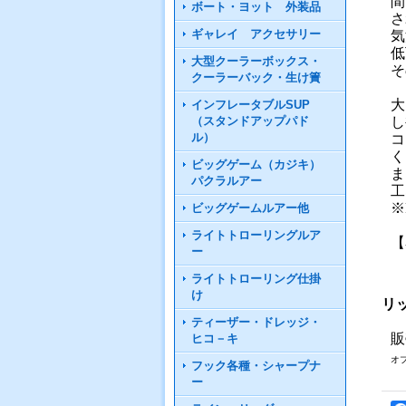
間
ボート・ヨット 外装品
さ
ギャレイ アクセサリー
気
低
大型クーラーボックス・
そ
クーラーバック・生け簀
大
インフレータブルSUP
（スタンドアップパド
し
ル）
コ
く
ビッグゲーム（カジキ）
ま
パクラルアー
工
※
ビッグゲームルアー他
ライトトローリングルア
【
ー
ライトトローリング仕掛
け
リッ
ティーザー・ドレッジ・
販
ヒコ－キ
オ
フック各種・シャープナ
ー