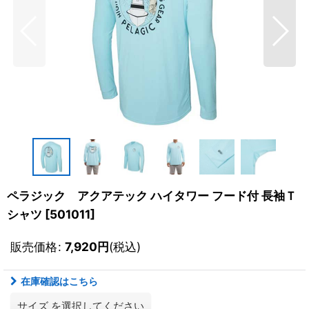
ペラジック アクアテック ハイタワー フード付 長袖Ｔ
シャツ
[
501011
]
販売価格
:
7,920
円
(税込)
在庫確認はこちら
サイズ
を選択してください