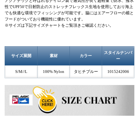
アクアテックと呼ばれるナイロン製で通気性が良く超軽量で防水、撥水
性でUPF50で日射防止のストレッチフレックス生地を使用しており海上
でも快適な環境でフィッシングが可能です。脇にはエアーフローの襠と
フードがついており機能性に優れています。
※サイズは下記サイズチャートをご覧頂きご確認ください。
スタイルナンバ
サイズ展開
素材
カラー
ー
S/M//L
100% Nylon
タヒチブルー
1015242006