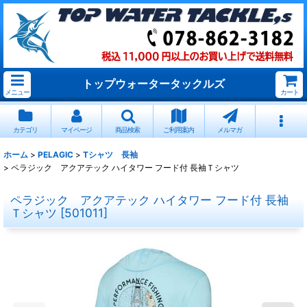
トップウォータータックルズ
メニュー
カート
カテゴリ
マイページ
商品検索
ご利用案内
メルマガ
ホーム
>
PELAGIC
>
Tシャツ 長袖
>
ペラジック アクアテック ハイタワー フード付 長袖Ｔシャツ
ペラジック アクアテック ハイタワー フード付 長袖
Ｔシャツ
[
501011
]