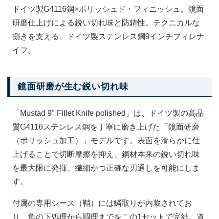
ドイツ製G4116鋼×ポリッシュド・フィニッシュ。鏡面
研磨仕上げによる鋭い切れ味と防錆性。テクニカルな
捌きを支える、ドイツ製ステンレス鋼9インチフィレナ
イフ。
鏡面研磨が生む鋭い切れ味
「Mustad 9" Fillet Knife polished」は、ドイツ製の高品
質G4116ステンレス鋼を丁寧に磨き上げた「鏡面研磨
（ポリッシュ加工）」モデルです。表面を滑らかに仕
上げることで切断摩擦を抑え、鋼材本来の鋭い切れ味
を最大限に発揮。繊細かつ正確な刃通しを可能にしま
す。
付属の専用シース（鞘）には鱗取りが内蔵されてお
り、魚の下処理から調理までをこの1セットで完結。道