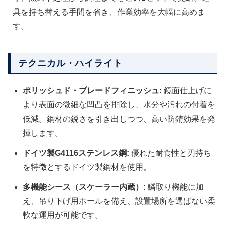
具を持ち替える手間を省き、作業効率を大幅に高めま
す。
テクニカル・ハイライト
ポリッシュド・ブレードフィニッシュ:
鏡面仕上げに
より表面の微細な凹凸を排除し、水分や汚れの付着を
低減。鋼材の鋭さを引き出しつつ、高い防錆効果を発
揮します。
ドイツ製G4116ステンレス鋼:
優れた耐食性と刃持ち
を特徴とするドイツ製鋼材を使用。
多機能シース（スケーラー内蔵）:
鱗取り機能に加
え、吊り下げ用ホールを備え、設置場所を選ばない柔
軟な運用が可能です。