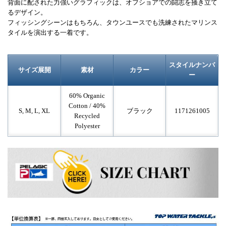
背面に配された力強いグラフィックは、オフショアでの闘志を掻き立て
るデザイン。
フィッシングシーンはもちろん、タウンユースでも洗練されたマリンス
タイルを演出する一着です。
スタイルナンバ
サイズ展開
素材
カラー
ー
60% Organic
Cotton / 40%
S, M, L, XL
ブラック
1171261005
Recycled
Polyester