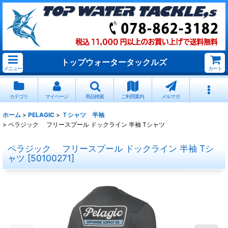
トップウォータータックルズ
メニュー
カート
カテゴリ
マイページ
商品検索
ご利用案内
メルマガ
ホーム
>
PELAGIC
>
Ｔシャツ 半袖
>
ペラジック フリースプール ドックライン 半袖 Tシャツ
ペラジック フリースプール ドックライン 半袖 Tシ
ャツ
[
50100271
]