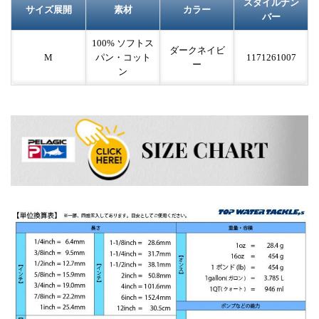
スタイルナン
サイズ展開
素材
カラー
バー
100% ソフトス
ダークネイビ
M
パン・コット
1171261007
ー
ン