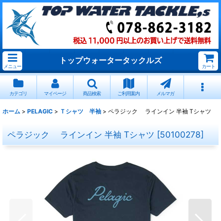
トップウォータータックルズ
メニュー
カート
カテゴリ
マイページ
商品検索
ご利用案内
メルマガ
ホーム
>
PELAGIC
>
Ｔシャツ 半袖
>
ペラジック ラインイン 半袖 Tシャツ
ペラジック ラインイン 半袖 Tシャツ
[
50100278
]