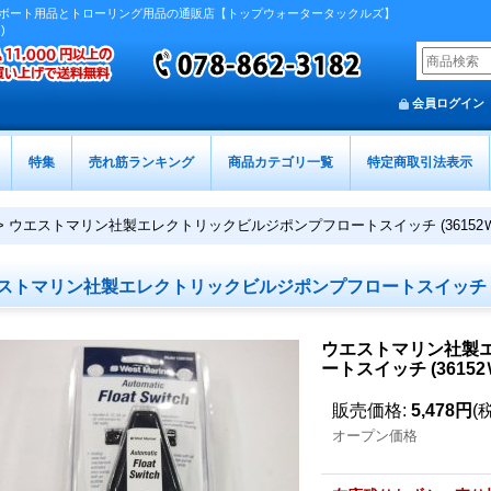
ボート用品とトローリング用品の通販店【トップウォータータックルズ】
)
会員ログイン
特集
売れ筋ランキング
商品カテゴリ一覧
特定商取引法表示
>
ウエストマリン社製エレクトリックビルジポンプフロートスイッチ (36152Ｗ
ストマリン社製エレクトリックビルジポンプフロートスイッチ (3
ウエストマリン社製
ートスイッチ (36152
販売価格
:
5,478円
(
オープン価格