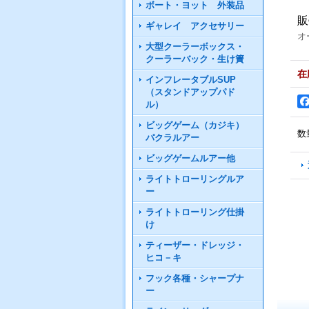
ボート・ヨット 外装品
販
ギャレイ アクセサリー
オ
大型クーラーボックス・
クーラーバック・生け簀
在
インフレータブルSUP
（スタンドアップパド
ル）
ビッグゲーム（カジキ）
数
パクラルアー
ビッグゲームルアー他
ライトトローリングルア
ー
ライトトローリング仕掛
け
ティーザー・ドレッジ・
ヒコ－キ
フック各種・シャープナ
ー