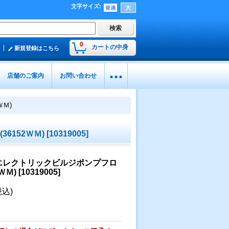
文字サイズ
:
0
カートの中身
新規登録はこちら
店舗のご案内
お問い合わせ
Ｍ)
6152ＷＭ)
[
10319005
]
エレクトリックビルジポンプフロ
ＷＭ)
[
10319005
]
税込)