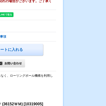
切れの場合がございます。ご了承く
事項
はなく、ローリングボール機構を利用し
6152ＷＭ)
[
10319005
]