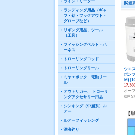
ライン・リーダー
関連
ランディング用品（ギャ
フ・銛・フックアウト・
グローブなど）
リギング用品、ツール
（工具）
フィッシングベルト・ハ
ーネス
トローリングロッド
トローリングリール
ウエ
ポンプ2
ミヤエポック 電動リー
Ｍ)
[
1
ル
17,3
オー
アウトリガー、 トローリ
在庫な
ングアクセサリー用品
シンキング（中層系）ル
アー
ルアーフィッシング
深海釣り