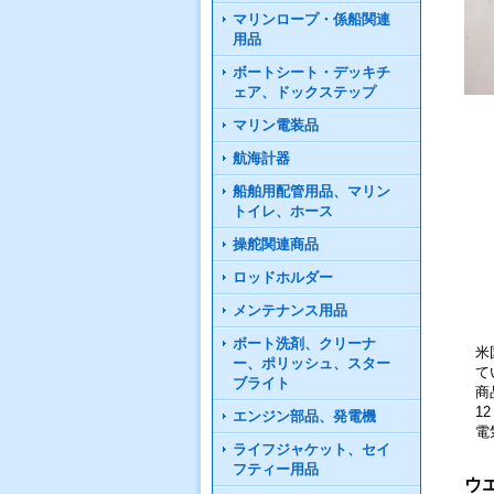
マリンロープ・係船関連
用品
ボートシート・デッキチ
ェア、ドックステップ
マリン電装品
航海計器
船舶用配管用品、マリン
トイレ、ホース
操舵関連商品
ロッドホルダー
メンテナンス用品
ボート洗剤、クリーナ
米
ー、ポリッシュ、スター
て
ブライト
商
1
エンジン部品、発電機
電
ライフジャケット、セイ
フティー用品
ウ