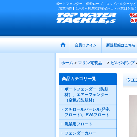
ボートフェンダー、係船ロープ、ロッドホルダーなど
【営業時間】10:00～18:00(水曜定休日・休業日を除く
会員ログイン
新規登録はこちら
ホーム
>
マリン電装品
>
ビルジポンプ
商品カテゴリ一覧
ウエ
ボートフェンダー（防舷
材）、エアーフェンダー
（空気式防舷材）
スチロールバーレル(発泡
フロート)、EVAフロート
漁業用フロート
フェンダーカバー