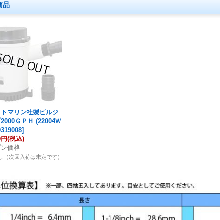
商品
ストマリン社製ビルジ
000ＧＰＨ (22004Ｗ
0319008
]
80円
(税込)
プン価格
し（次回入荷は未定です）