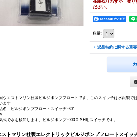
在庫残りわずか 売り
ださい。
Facebookでシェア
数量
:
返品特約に関する重要
国ウエストマリン社製ビルジポンプフロートです、このスイッチは水銀製で
います
品名 ビルジポンプフロートスイッチ2601
2Ｖ
気式で水を検知します、ビルジポンプ2000ＧＰH用スイッチです。
エストマリン社製エレクトリックビルジポンプフロートスイッチ (3