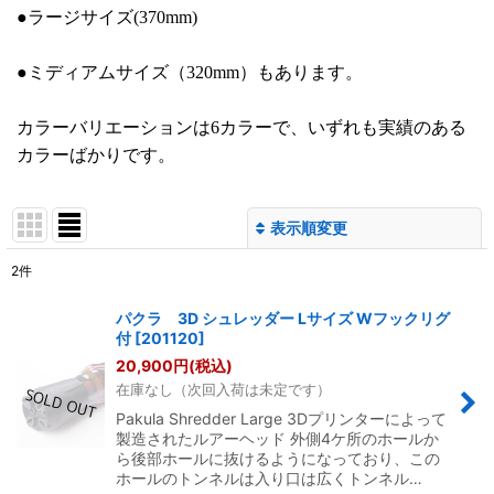
●ラージサイズ(370mm)
●ミディアムサイズ（320mm）もあります。
カラーバリエーションは6カラーで、いずれも実績のある
カラーばかりです。
表示順変更
閉じる
2
件
表示数
:
パクラ 3D シュレッダー Lサイズ Wフックリグ
付
[
201120
]
並び順
:
20,900
円
(税込)
在庫なし（次回入荷は未定です）
絞り込む
Pakula Shredder Large 3Dプリンターによって
製造されたルアーヘッド 外側4ケ所のホールか
ら後部ホールに抜けるようになっており、この
ホールのトンネルは入り口は広くトンネル…