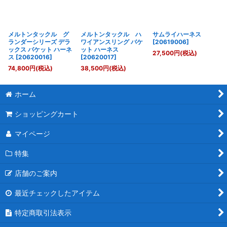
メルトンタックル グ
メルトンタックル ハ
サムライハーネス
ランダーシリーズ デラ
ワイアンスリング バケ
[
20619006
]
ックス バケット ハーネ
ット ハーネス
27,500
円
(税込)
ス
[
20620016
]
[
20620017
]
74,800
円
(税込)
38,500
円
(税込)
ホーム
ショッピングカート
マイページ
特集
店舗のご案内
最近チェックしたアイテム
特定商取引法表示