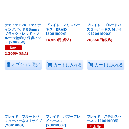
絞り込む
デカアテ EVA ファイテ
ブレイド マリンハー
ブレイド ブルートバ
ィングパッド 88mm /
ネス BRAID
スターハーネス Mサイ
ブラック・レッド・ブ
[
20619004
]
ズ
[
20619002
]
ルー 大物釣り 保護パッ
14,960
円
(税込)
20,350
円
(税込)
ド
[
206350
]
2,200
円
(税込)
オプション選択
カートに入れる
カートに入れる
ブレイド ブルートバ
ブレイド パワープレ
ブレイド ステルスハ
スターハーネス Lサイズ
イハーネス
ーネス
[
20619005
]
[
20619001
]
[
20619007
]