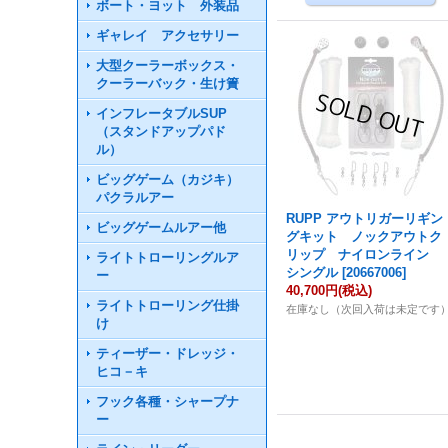
ボート・ヨット 外装品
ギャレイ アクセサリー
大型クーラーボックス・
クーラーバック・生け簀
インフレータブルSUP
（スタンドアップパド
ル）
ビッグゲーム（カジキ）
パクラルアー
RUPP アウトリガーリギン
ビッグゲームルアー他
グキット ノックアウトク
リップ ナイロンライン
ライトトローリングルア
シングル
[
20667006
]
ー
40,700円
(税込)
ライトトローリング仕掛
在庫なし（次回入荷は未定です
け
ティーザー・ドレッジ・
ヒコ－キ
フック各種・シャープナ
ー