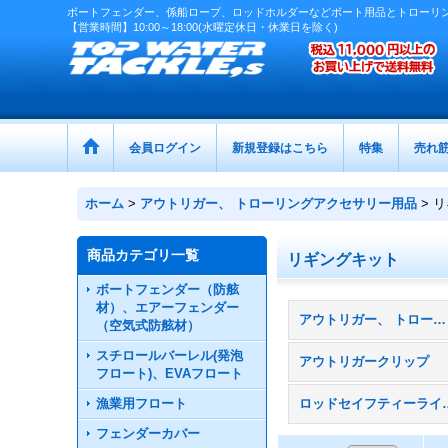
ボートフェンダー、係船ロープ、ロッドホルダーなどボート用品とトローリ
【営業時間】10:00～18:00(水曜定休日・休業日を除く)
会員ログイン
新規登録はこちら
特集
売れ
ホーム
>
アウトリガー、 トローリングアクセサリー用品
>
リ
商品カテゴリ一覧
リギングキット
ボートフェンダー（防舷
材）、エアーフェンダー
アウトリガー、 トローリングアクセサリー用品 (全商品)
（空気式防舷材）
スチロールバーレル(発泡
アウトリガークリップ
フロート)、EVAフロート
漁業用フロート
ロッドセイフティ
フェンダーカバー