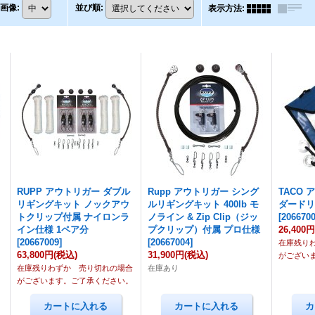
画像
:
並び順
:
表示方法
:
RUPP アウトリガー ダブル
Rupp アウトリガー シング
TACO
リギングキット ノックアウ
ルリギングキット 400lb モ
ダード
トクリップ付属 ナイロンラ
ノライン & Zip Clip（ジッ
[
206670
イン仕様 1ペア分
プクリップ）付属 プロ仕様
26,400
[
20667009
]
[
20667004
]
在庫残り
63,800円
(税込)
31,900円
(税込)
がござい
在庫残りわずか 売り切れの場合
在庫あり
がございます。ご了承ください。