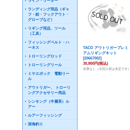
ライン・リーダー
ランディング用品（ギャ
フ・銛・フックアウト・
グローブなど）
リギング用品、ツール
（工具）
フィッシングベルト・ハ
ーネス
TACO アウトリガープレミ
アムリギングキット
トローリングロッド
[
20667002
]
30,800円
(税込)
トローリングリール
在庫なし（次回入荷は未定です
ミヤエポック 電動リー
ル
アウトリガー、 トローリ
ングアクセサリー用品
シンキング（中層系）ル
アー
ルアーフィッシング
深海釣り