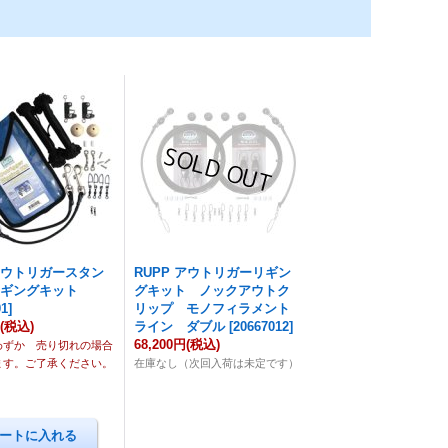
 アウトリガースタン
RUPP アウトリガーリギン
リギングキット
グキット ノックアウトク
01
]
リップ モノフィラメント
円
(税込)
ライン ダブル
[
20667012
]
68,200円
(税込)
わずか 売り切れの場合
ます。ご了承ください。
在庫なし（次回入荷は未定です）