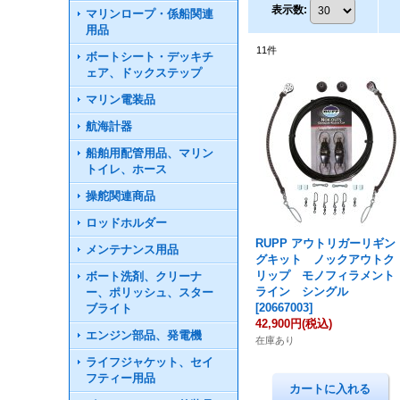
表示数
:
マリンロープ・係船関連
用品
11
件
ボートシート・デッキチ
ェア、ドックステップ
マリン電装品
航海計器
船舶用配管用品、マリン
トイレ、ホース
操舵関連商品
ロッドホルダー
RUPP アウトリガーリギン
メンテナンス用品
グキット ノックアウトク
リップ モノフィラメント
ボート洗剤、クリーナ
ライン シングル
ー、ポリッシュ、スター
[
20667003
]
ブライト
42,900円
(税込)
エンジン部品、発電機
在庫あり
ライフジャケット、セイ
フティー用品