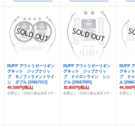
RUPP アウトリガーリギン
RUPP アウトリガーリギン
RUPP
グキット ジップクリッ
グキット ジップクリッ
グキッ
プ モノフィラメントライ
プ ナイロンライン シン
プ ナ
ン ダブル
[
20667013
]
グル
[
20667005
]
ル
[
2066
49,500円
(税込)
30,800円
(税込)
44,000
）
在庫なし（次回入荷は未定です）
在庫なし（次回入荷は未定です）
在庫なし