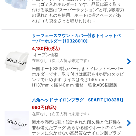
ー（ゴミ入れホルダー）です、品質は高く取り
付ける吸盤は”スーパーサクション”と呼ぶ吸着力
の優れたものを使用、ボートに省スペースがあ
ればゴミ袋をさっと取り付けれ…
サーフェースマウントカバー付きトイレットペ
ーパーホルダー
[
10328010
]
4,180
円
(税込)
オープン価格
在庫なし（次回入荷は未定です）
米国ボートSSI製カバー付きトイレットペーパー
ホルダーです、取り付けは底部を4か所のタッピ
ングで止めます サイズは長さ140ｍｍｘ
H137mmｘ幅140ｍｍ 素材 強化ABS樹脂製
六角ヘッド ナイロンプラグ SEAFIT
[
103281
]
660
円
(税込)
在庫なし（次回入荷は未定です）
海水や湿気に強く設計された耐久性と信頼性を
兼ね備えたプラグ あらゆる船やボートのメンテ
ナンスに欠かせない高品質なナイロン製プラグ