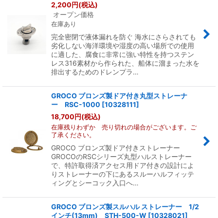
2,200
円
(税込)
オープン価格
在庫あり
完全密閉で液体漏れを防ぐ 海水にさらされても
劣化しない海洋環境や湿度の高い場所での使用
に適した、腐食に非常に強い特性を持つステン
レス316素材から作られた、船体に溜まった水を
排出するためのドレンプラ…
GROCO ブロンズ製ドア付き丸型ストレーナ
ー RSC-1000
[
10328111
]
18,700
円
(税込)
在庫残りわずか 売り切れの場合がございます。ご
了承ください。
GROCO ブロンズ製ドア付きストレーナー
GROCOのRSCシリーズ丸型ハルストレーナー
で、特許取得済アクセス用ドア付きの設計によ
りストレーナーの下にあるスルーハルフィッテ
ィングとシーコック入口へ…
GROCO ブロンズ製スルハル ストレーナー 1/2
インチ(13mm) STH-500-W
[
10328021
]