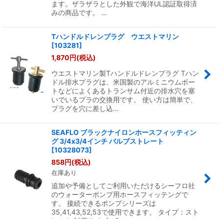
ます。ザラザラとした外観で海洋UL認証取得済
みの商品です。 …
Tハンドルドレンプラグ ウエストマリン
[
103281
]
1,870
円
(税込)
ウエストマリン製Tハンドルドレンプラグ Tハン
ドル排水プラグは、米国製のアルミニウムボー
トなどによくあるトランサム付近の排水穴を塞
いでいるプラの交換用です。 使い方は簡単で、
プラグを穴に差し込…
SEAFLO ブラックナイロンホースフィッティン
グ 3/4x3/4インチ バルブストレート
[
10328073
]
858
円
(税込)
在庫あり
追加や予備としてご利用いただけるシーフロ社
のウォーターポンプ用ホースフィッテングで
す。 接続できるポンプシリーズは
35,41,43,52,53で使用できます。 タイプ：スト