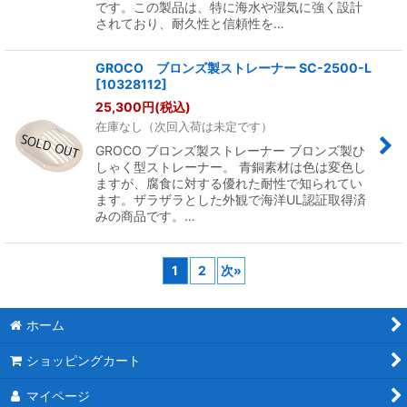
です。この製品は、特に海水や湿気に強く設計
されており、耐久性と信頼性を…
GROCO ブロンズ製ストレーナー SC-2500-L
[
10328112
]
25,300
円
(税込)
在庫なし（次回入荷は未定です）
GROCO ブロンズ製ストレーナー ブロンズ製ひ
しゃく型ストレーナー。 青銅素材は色は変色し
ますが、腐食に対する優れた耐性で知られてい
ます。ザラザラとした外観で海洋UL認証取得済
みの商品です。…
1
2
次
»
ホーム
ショッピングカート
マイページ