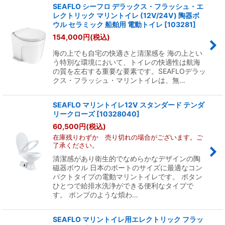
表示数
:
SEAFLO シーフロ デラックス・フラッシュ・エ
レクトリック マリントイレ (12V/24V) 陶器ボ
ウル セラミック 船舶用 電動トイレ
[
103281
]
並び順
:
154,000
円
(税込)
海の上でも自宅の快適さと清潔感を 海の上とい
絞り込む
う特別な環境において、トイレの快適性は航海
の質を左右する重要な要素です。SEAFLOデラッ
クス・フラッシュ・マリントイレは、無…
SEAFLO マリントイレ12V スタンダード テンダ
リークローズ
[
10328040
]
60,500
円
(税込)
在庫残りわずか 売り切れの場合がございます。ご
了承ください。
清潔感があり衛生的でなめらかなデザインの陶
磁器ボウル 日本のボートのサイズに最適なコン
パクトタイプの電動マリントイレです。 ボタン
ひとつで給排水洗浄ができる便利なタイプで
す。 ポンプのような煩わ…
SEAFLO マリントイレ用エレクトリック フラッ