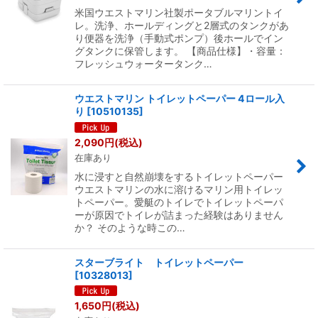
米国ウエストマリン社製ポータブルマリントイ
レ。洗浄、ホールディングと2層式のタンクがあ
り便器を洗浄（手動式ポンプ）後ホールでイン
グタンクに保管します。 【商品仕様】・容量：
フレッシュウォータータンク…
ウエストマリン トイレットペーパー 4ロール入
り
[
10510135
]
2,090
円
(税込)
在庫あり
水に浸すと自然崩壊をするトイレットペーパー
ウエストマリンの水に溶けるマリン用トイレッ
トペーパー。愛艇のトイレでトイレットペーパ
ーが原因でトイレが詰まった経験はありません
か？ そのような時この…
スターブライト トイレットペーパー
[
10328013
]
1,650
円
(税込)