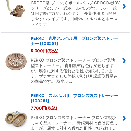
GROCO製 ブロンズ ボールバルブ GROCO社IBV
シリーズのレバー式ボールバルブで、レバー式
は回す際に力がいれやすく、長期使用後も開閉
しやすいタイプです。 同径のスルハルとホース
フィッテ…
PERKO 丸型スルハル用 ブロンズ製ストレー
ナー
[
103281
]
5,600
円
(税込)
PERKO ブロンズ製ストレーナー ブロンズ製丸
型ストレーナー。 青銅素材は色は変色します
が、腐食に対する優れた耐性で知られていま
す。ザラザラとした外観で海洋UL認証取得済み
の商品です。 取水ラ…
PERKO スルハル用 ブロンズ製ストレーナー
[
103281
]
7,700
円
(税込)
PERKO ブロンズ製ストレーナー ブロンズ製ひ
しゃく型ストレーナー。 青銅素材は色は変色し
ますが、腐食に対する優れた耐性で知られてい