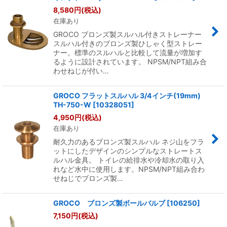
8,580
円
(税込)
在庫あり
GROCO ブロンズ製スルハル付きストレーナー
スルハル付きのブロンズ製ひしゃく型ストレー
ナー。標準のスルハルと比較して流量が増加す
るように設計されています。 NPSM/NPT組み合
わせねじが付い…
GROCO フラットスルハル 3/4インチ(19mm)
TH-750-W
[
10328051
]
4,950
円
(税込)
在庫あり
耐久力のあるブロンズ製スルハル ネジ山をフラ
ットにしたデザインのシンプルなストレートス
ルハル金具。 トイレの給排水や冷却水の取り入
れなど水中に使用します。NPSM/NPT組み合わ
せねじでブロンズ製…
GROCO ブロンズ製ボールバルブ
[
106250
]
7,150
円
(税込)