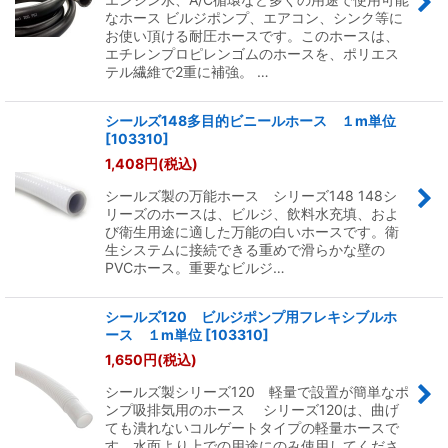
なホース ビルジポンプ、エアコン、シンク等に
お使い頂ける耐圧ホースです。このホースは、
エチレンプロピレンゴムのホースを、ポリエス
テル繊維で2重に補強。 …
シールズ148多目的ビニールホース １m単位
[
103310
]
1,408
円
(税込)
シールズ製の万能ホース シリーズ148 148シ
リーズのホースは、ビルジ、飲料水充填、およ
び衛生用途に適した万能の白いホースです。衛
生システムに接続できる重めで滑らかな壁の
PVCホース。重要なビルジ…
シールズ120 ビルジポンプ用フレキシブルホ
ース １m単位
[
103310
]
1,650
円
(税込)
シールズ製シリーズ120 軽量で設置が簡単なポ
ンプ吸排気用のホース シリーズ120は、曲げ
ても潰れないコルゲートタイプの軽量ホースで
す。水面より上での用途にのみ使用してくださ