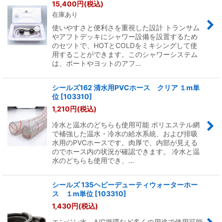
15,400
円
(税込)
在庫あり
使いやすさと便利さを重視した設計 トランサム
やアフトデッキにシャワー設備を設置するため
のセツトで、HOTとCOLDをミキシングして使
用することができます。このシャワーシステム
は、ボートやヨットのアフ…
シールズ162 清水用PVCホース クリア １m単
位
[
103310
]
1,210
円
(税込)
冷水と温水のどちらも使用可能 ポリエステル網
で補強した温水・冷水の給水系統、および排吸
水用のPVCホースです。肉厚で、内部が見える
のでホース内の状況が確認できます。 冷水と温
水のどちらも使用でき、…
シールズ 135ヘビーデューティウォーターホー
ス １m単位
[
103310
]
1,430
円
(税込)
エンジン水、A/C循環など多くの用途で使用可能