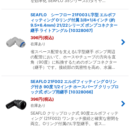
を効率化 SEAFLO 35シリーズのダイヤ…
SEAFLO シーフロー 21F003 L字型 エルボフ
ィッティング Oリング付属 3/8×1/4インチ (約
9.5×6.4mm) 21/22シリーズ ポンプコネクター
継手 ライトアングル
[
10328067
]
396
円
(税込)
在庫あり
省スペース配管を支えるL字型継手 ポンプ周辺
の配管において、ホースやチューブの方向を直
角（90度）に転換するためのポンプコネクター
（継手）です。接続部の気密性を高め、水漏…
SEAFLO 21F002 エルボフィッティング Oリン
グ付き 90度 1/2インチ ホースバーブ クリップロ
ック式 ポンプ用継手
[
10328066
]
396
円
(税込)
在庫あり
SEAFLO クリップロック式 90度エルボフィッテ
ィング (21F002) ワンタッチ接続と確実な密閉を
両立。Oリング付属のL字型継手。 省ス…