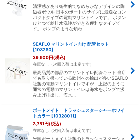
清潔感があり衛生的でなめらかなデザインの陶
磁器ボウル 日本のボートのサイズに最適なコン
パクトタイプの電動マリントイレです。 ボタン
ひとつで給排水洗浄ができる便利なタイプで
す。 ポンプのような煩わ…
SEAFLO マリントイレ向け 配管セット
[
103280
]
39,600
円
(税込)
在庫なし（次回入荷は未定です）
最高品質の部品のマリントイレ配管キット 当店
でも取り扱っている欧州への輸出が多いSEAFLO
社製の電動マリントイレですが、上記のように
通常の電動のマリントイレは海水をポンプで汲
み上げ排出し、海水…
ボートメイト トラッシュスターシャーホワイ
トカラー
[
10328011
]
3,751
円
(税込)
在庫なし（次回入荷は未定です）
米国ボートメイト社製のトラッシュスターシャ