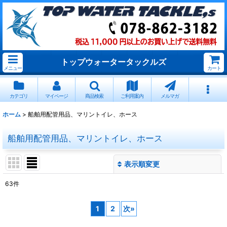
トップウォータータックルズ
メニュー
カート
カテゴリ
マイページ
商品検索
ご利用案内
メルマガ
ホーム
>
船舶用配管用品、マリントイレ、ホース
船舶用配管用品、マリントイレ、ホース
表示順変更
閉じる
63
件
サブカテゴリ
:
1
2
次
»