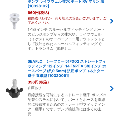
ポンプ ライブウェル 排水 ボート RV マリン 船
[
10328102
]
660
円
(税込)
在庫残りわずか 売り切れの場合がございます。ご
了承ください。
1-1/8インチ スルーハルフィッティング ボート
のビルジポンプからの排水や、ライブウェル
（イケス）のオーバーフロー用アウトレットと
して設計されたスルーハルフィッティングで
す。トランサム（船尾）…
SEAFLO シーフロー 51F002 ストレートフィ
ッティング 1/2インチ-14 FNPT × 3/8インチ ホ
ースバーブ (約9.5mm) 汎用ポンプコネクター
継手 直線型
[
10320091
]
396
円
(税込)
在庫あり
直線接続を可能にするストレート継手 ポンプの
配管システムにおいて、ポートとホースを直線
的に接続するためのストレート型フィッティン
グ（継手）です。ポンプ接続側には多くの主
要…