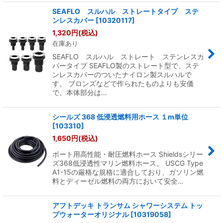
SEAFLO スルハル ストレートタイプ ステ
ンレスカバー
[
10320117
]
1,320
円
(税込)
在庫あり
SEAFLO スルハル ストレート ステンレスカ
バータイプ SEAFLO製のストレート型で、ステ
ンレスカバーのついたナイロン製スルハルで
す。 ブロンズなどで作られたものよりも安価
で、本体部分は…
シールズ 368 低浸透燃料用ホース １m単位
[
103310
]
1,650
円
(税込)
ボート用高性能・耐圧燃料ホース Shieldsシリー
ズ368低浸透性マリン燃料ホース。 USCG Type
A1-15の厳格な規格に適合しており、ガソリン燃
料とディーゼル燃料の両方において安全…
アフトデッキ トランサム シャワーシステム トッ
プウォーターオリジナル
[
10319058
]