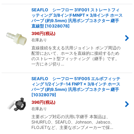
SEAFLO シーフロー 31F001 ストレートフィ
ッティング 3/8インチMNPT × 3/8インチ ホース
バーブ (約9.5mm) 汎用ポンプコネクター 継手
直線型
[
10328078
]
396
円
(税込)
在庫あり
直線接続を支える汎用ジョイント ポンプ周辺の
配管において、ホースを直線的に接続するため
のストレート型フィッティング（継手）です。
一方にネジ切り…
SEAFLO シーフロー 51F005 エルボフィッテ
ィング 1/2インチ-14 FNPT × 3/8インチ ホース
バーブ (約9.5mm) 汎用ポンプコネクター 継手
[
10328079
]
396
円
(税込)
在庫あり
主要ポンプ対応の汎用L字継手 本製品は、
SHURFLO、SEAFLO、Johnson、Jabsco、
FLOJETなど、主要なポンプメーカーで採…