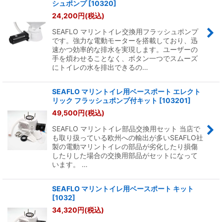
シュポンプ
[
10320
]
24,200
円
(税込)
SEAFLO マリントイレ交換用フラッシュポンプ
です。強力な電動モーターを搭載しており、迅
速かつ効率的な排水を実現します。ユーザーの
手を煩わせることなく、ボタン一つでスムーズ
にトイレの水を排出できるの…
SEAFLO マリントイレ用ベースポート エレクト
リック フラッシュポンプ付キット
[
103201
]
49,500
円
(税込)
SEAFLO マリントイレ部品交換用セット 当店で
も取り扱っている欧州への輸出が多いSEAFLO社
製の電動マリントイレの部品が劣化したり損傷
したりした場合の交換用部品がセットになって
います。 …
SEAFLO マリントイレ用ベースポート キット
[
1032
]
34,320
円
(税込)