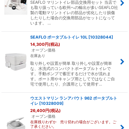
SEAFLO マリントイレ部品交換用セット 当店で
も取り扱っている欧州への輸出が多いSEAFLO社
製の電動マリントイレの部品が劣化したり損傷
したりした場合の交換用部品がセットになって
います。 …
SEAFLO ポータブルトイレ 10L
[
10328044
]
14,300
円
(税込)
オープン価格
在庫あり
取り外しや設置が簡単 取り外しや設置が簡単
な、水洗式のコンパクトポータブルトイレで
す。手動ポンプで蓄圧するだけで水が流れま
す。ボート用やキャンプ用としてではなくご自
宅で使用したり、介護用として使用す…
ウエストマリン ランアバウト 962 ポータブルト
イレ
[
10328009
]
26,400
円
(税込)
オープン価格
在庫残りわずか 売り切れの場合がございます。ご
了承ください。