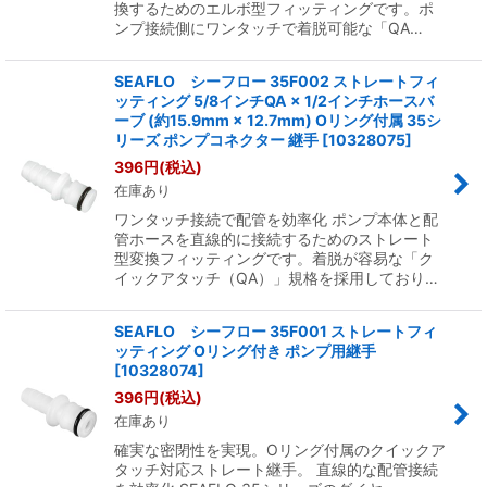
換するためのエルボ型フィッティングです。ポ
ンプ接続側にワンタッチで着脱可能な「QA…
SEAFLO シーフロー 35F002 ストレートフィ
ッティング 5/8インチQA × 1/2インチホースバ
ーブ (約15.9mm × 12.7mm) Oリング付属 35シ
リーズ ポンプコネクター 継手
[
10328075
]
396
円
(税込)
在庫あり
ワンタッチ接続で配管を効率化 ポンプ本体と配
管ホースを直線的に接続するためのストレート
型変換フィッティングです。着脱が容易な「ク
イックアタッチ（QA）」規格を採用しており…
SEAFLO シーフロー 35F001 ストレートフィ
ッティング Oリング付き ポンプ用継手
[
10328074
]
396
円
(税込)
在庫あり
確実な密閉性を実現。Oリング付属のクイックア
タッチ対応ストレート継手。 直線的な配管接続