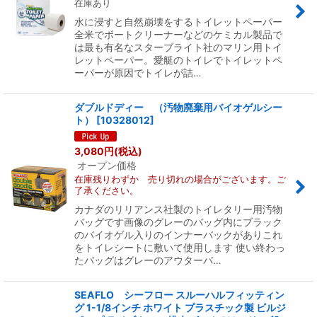
在庫あり
水に浸すと自然崩壊をするトイレットペーパー
全米でボートクリーナーなどのケミカル製品で
は最も有名なスターブライト社のマリン用トイ
レットペーパー。愛艇のトイレでトイレットペ
ーパーが原因でトイレが詰…
ダブルドディー （汚物廃棄用バイオゲルシー
ト）
[
10328012
]
3,080
円
(税込)
オープン価格
在庫残りわずか 売り切れの場合がございます。ご
了承ください。
カナダのリリアンス社製のトイレタリー用汚物
バッグです画像のグレーのバッグ内にブラック
のバイオゲル入りのインナーバックがありこれ
をトイレシートに敷いて使用します 使い終わっ
たバッグはグレーのアウターバ…
SEAFLO シーフロー スルーハルフィッティン
グ 1-1/8インチ ホワイト プラスチック製 ビルジ