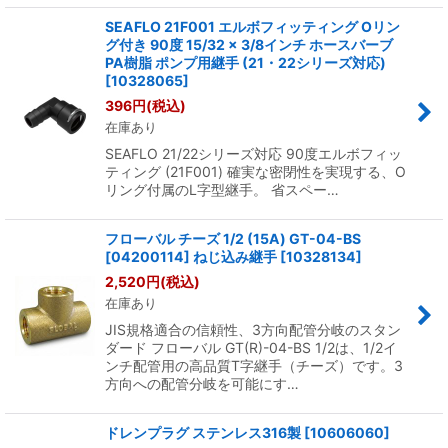
SEAFLO 21F001 エルボフィッティング Oリン
グ付き 90度 15/32 × 3/8インチ ホースバーブ
PA樹脂 ポンプ用継手 (21・22シリーズ対応)
[
10328065
]
396
円
(税込)
在庫あり
SEAFLO 21/22シリーズ対応 90度エルボフィッ
ティング (21F001) 確実な密閉性を実現する、O
リング付属のL字型継手。 省スペー…
フローバル チーズ 1/2 (15A) GT-04-BS
[04200114] ねじ込み継手
[
10328134
]
2,520
円
(税込)
在庫あり
JIS規格適合の信頼性、3方向配管分岐のスタン
ダード フローバル GT(R)-04-BS 1/2は、1/2イ
ンチ配管用の高品質T字継手（チーズ）です。3
方向への配管分岐を可能にす…
ドレンプラグ ステンレス316製
[
10606060
]