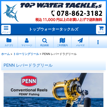
トップウォータータックルズ
メニュー
カート
カテゴリ
マイページ
商品検索
ご利用案内
メルマガ
ホーム
>
トローリングリール
>
PENN レバードラグリール
PENN レバードラグリール