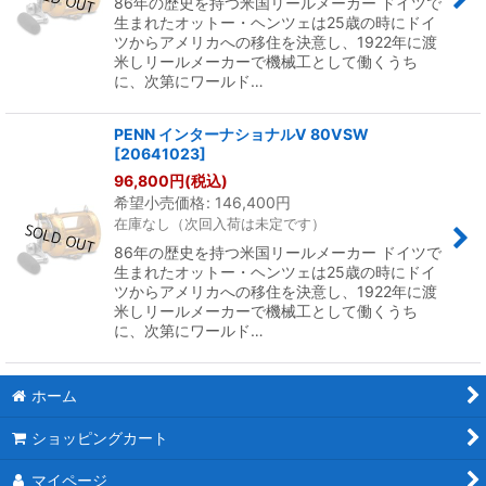
86年の歴史を持つ米国リールメーカー ドイツで
生まれたオットー・ヘンツェは25歳の時にドイ
ツからアメリカへの移住を決意し、1922年に渡
米しリールメーカーで機械工として働くうち
に、次第にワールド…
PENN インターナショナルV 80VSW
[
20641023
]
96,800
円
(税込)
希望小売価格
:
146,400
円
在庫なし（次回入荷は未定です）
86年の歴史を持つ米国リールメーカー ドイツで
生まれたオットー・ヘンツェは25歳の時にドイ
ツからアメリカへの移住を決意し、1922年に渡
米しリールメーカーで機械工として働くうち
に、次第にワールド…
ホーム
ショッピングカート
マイページ