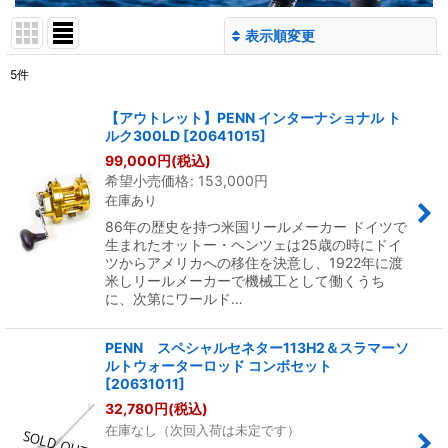
表示順変更
閉じる
5
件
表示数
:
【アウトレット】PENN インターナショナル ト
ルク300LD
[
20641015
]
並び順
:
99,000
円
(税込)
希望小売価格
:
153,000
円
在庫あり
絞り込む
86年の歴史を持つ米国リールメーカー ドイツで
生まれたオットー・ヘンツェは25歳の時にドイ
ツからアメリカへの移住を決意し、1922年に渡
米しリールメーカーで機械工として働くうち
に、次第にワールド…
PENN スペシャルセネター113H2＆スラマーソ
ルトウォーターロッド コンボセット
[
20631011
]
32,780
円
(税込)
在庫なし（次回入荷は未定です）