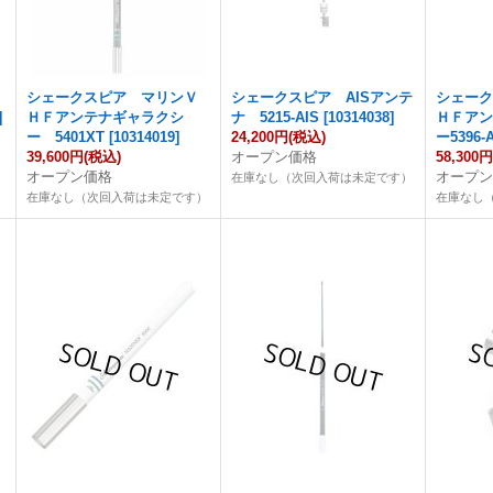
シェークスピア マリンＶ
シェークスピア AISアンテ
シェー
]
ＨＦアンテナギャラクシ
ナ 5215-AIS
[
10314038
]
ＨＦア
ー 5401XT
[
10314019
]
24,200円
(税込)
ー5396-
39,600円
(税込)
オープン価格
58,300
オープン価格
オープ
）
在庫なし（次回入荷は未定です）
在庫なし（次回入荷は未定です）
在庫なし