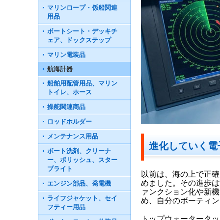
マリンロープ・係船関連
用品
ボートシート・デッキチ
ェア、ドックステップ
マリン電装品
航海計器
船舶用配管用品、マリン
トイレ、ホース
操舵関連商品
ロッドホルダー
メンテナンス用品
進化していく電
ボート洗剤、クリーナ
ー、ポリッシュ、スター
ブライト
以前は、海の上で正確
めました。その進歩は
エンジン部品、発電機
ァンクション化や新機
ライフジャケット、セイ
め、自分のボーティン
フティー用品
トップウォータータッ