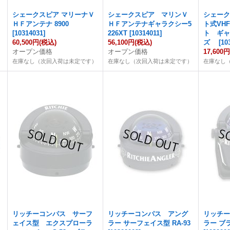
シェークスピア マリーナＶ
シェークスピア マリンＶ
シェー
ＨＦアンテナ 8900
ＨＦアンテナギャラクシー5
ト式VH
[
10314031
]
226XT
[
10314011
]
ト ギ
60,500円
(税込)
56,100円
(税込)
ズ
[
10
オープン価格
オープン価格
17,600
）
在庫なし（次回入荷は未定です）
在庫なし（次回入荷は未定です）
在庫なし
リッチーコンパス サーフ
リッチーコンパス アング
リッチ
ェイス型 エクスプローラ
ラー サーフェイス型 RA-93
ラー ブラ