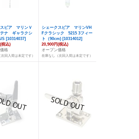
クスピア マリンＶ
シェークスピア マリンVH
ンテナ ギャラクシ
Fクラシック 5215 3フィー
AIS
[
10314037
]
ト（90cm)
[
10314012
]
円
(税込)
20,900円
(税込)
ン価格
オープン価格
（次回入荷は未定です）
在庫なし（次回入荷は未定です）