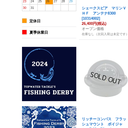
23
24
25
26
27
28
29
30
31
シェークスピア マリンＶ
ＨＦ アンテナ8300
[
10314002
]
定休日
26,400円
(税込)
オープン価格
夏季休業日
在庫なし（次回入荷は未定です
リッチーコンパス フラッ
シュマウント ボイジャ