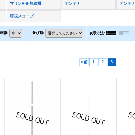
マリンVHF無線機
アンテナ
アンテ
暗視スコープ
画像
:
並び順
:
表示方法
:
«
前
1
2
3