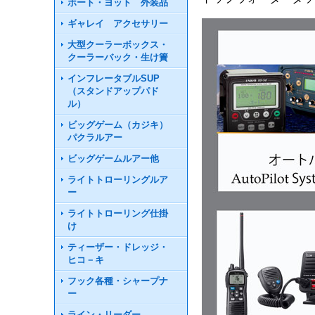
ボート・ヨット 外装品
ギャレイ アクセサリー
大型クーラーボックス・
クーラーバック・生け簀
インフレータブルSUP
（スタンドアップパド
ル）
ビッグゲーム（カジキ）
パクラルアー
ビッグゲームルアー他
ライトトローリングルア
ー
ライトトローリング仕掛
け
ティーザー・ドレッジ・
ヒコ－キ
フック各種・シャープナ
ー
ライン・リーダー