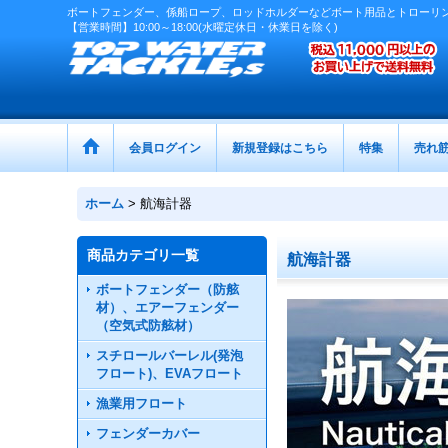
ボートフェンダー、係船ロープ、ロッドホルダーなどボート用品とトローリ
【営業時間】10:00～18:00(水曜定休日・休業日を除く)
会員ログイン
新規登録はこちら
特集
売れ
ホーム
>
航海計器
商品カテゴリ一覧
航海計器
ボートフェンダー（防舷
材）、エアーフェンダー
（空気式防舷材）
スチロールバーレル(発泡
フロート)、EVAフロート
漁業用フロート
フェンダーカバー