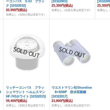
ーコンパス S-53 ブラッ
[
10322003
]
[
103220
ク
[
10322032
]
25,300円
(税込)
25,300
20,900円
(税込)
在庫なし（次回入荷は未定です）
在庫なし
）
在庫なし（次回入荷は未定です）
リッチーコンパス フラッ
ウエストマリン社Shoreline
8
シュマウント ヘルムスマン
8×42WP 防水双眼鏡
HF-743ホワイト
[
10322015
]
[
10322017
]
59,400円
(税込)
23,800円
(税込)
）
在庫なし（次回入荷は未定です）
在庫なし（次回入荷は未定です）