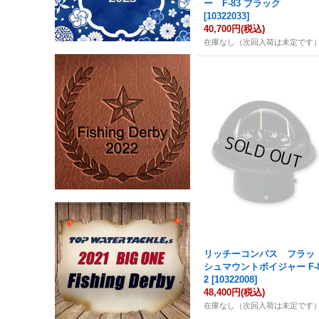
ー F-83 ブラック
[
10322033
]
40,700円
(税込)
在庫なし（次回入荷は未定です
リッチーコンパス フラッ
シュマウントボイジャー F-
2
[
10322008
]
48,400円
(税込)
在庫なし（次回入荷は未定です