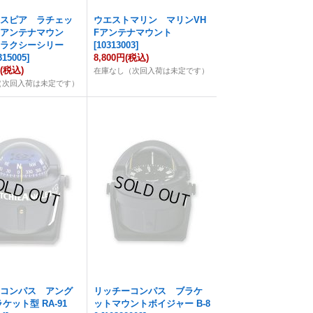
クスピア ラチェッ
ウエストマリン マリンVH
Fアンテナマウン
Fアンテナマウント
ャラクシーシリー
[
10313003
]
315005
]
8,800円
(税込)
円
(税込)
在庫なし（次回入荷は未定です）
（次回入荷は未定です）
ーコンパス アング
リッチーコンパス ブラケ
ケット型 RA-91
ットマウントボイジャー B-8