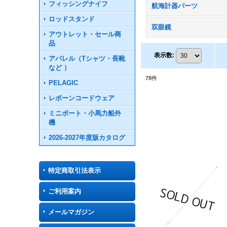
フィッシングナイフ
航海計器パーツ
ロッドスタンド
双眼鏡
アウトレット・セール商
品
表示数
:
アパレル（Tシャツ・長靴
など ）
78
件
PELAGIC
レボーンコードウェア
ミニボート・小馬力船外
機
2026-2027年度版カタログ
特定商取引法表示
ご利用案内
メールマガジン