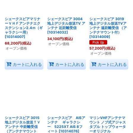
シェークスピアマリナ
シェークスピア 3004
シェークスピア 3019
ーＶＨＦアンテナエク
地上デジタル放送TV ア
地上デジタル放送TVア
ステンション2.4ｍ（ギ
ンテナ 近距離受信
ンテナ 遠距離受信 （ア
ャラクシー用）
[
10314032
]
ンテナマウント付）
[
10314007
]
[
10314009
]
34,100
円
(税込)
68,200
円
(税込)
オープン価格
オープン価格
57,200
円
(税込)
オープン価格
カートに入れる
カートに入れる
カートに入れる
シェークスピア 3015
シェークスピア AISア
マリンVHFアンテナマ
地上デジタル放送ＴＶ
ンテナ ギャラクシ
ウント ノブ式アジャス
アンテナ 中距離受信
ー 5225XT AIS 8フ
タブル トップウォータ
（アンテナマウント
ィート
[
10314076
]
ーオリジナル