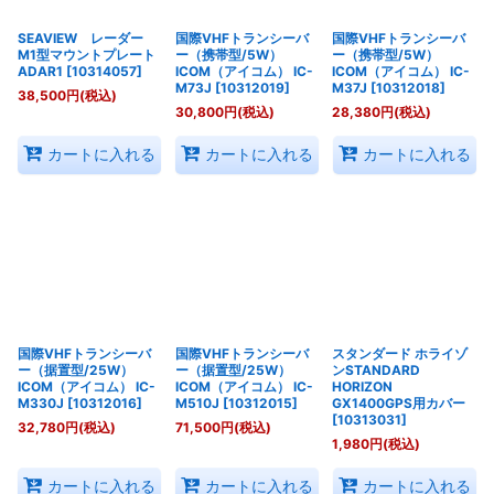
SEAVIEW レーダー
国際VHFトランシーバ
国際VHFトランシーバ
M1型マウントプレート
ー（携帯型/5W）
ー（携帯型/5W）
ADAR1
[
10314057
]
ICOM（アイコム） IC-
ICOM（アイコム） IC-
M73J
[
10312019
]
M37J
[
10312018
]
38,500
円
(税込)
30,800
円
(税込)
28,380
円
(税込)
カートに入れる
カートに入れる
カートに入れる
国際VHFトランシーバ
国際VHFトランシーバ
スタンダード ホライゾ
ー（据置型/25W）
ー（据置型/25W）
ンSTANDARD
ICOM（アイコム） IC-
ICOM（アイコム） IC-
HORIZON
M330J
[
10312016
]
M510J
[
10312015
]
GX1400GPS用カバー
[
10313031
]
32,780
円
(税込)
71,500
円
(税込)
1,980
円
(税込)
カートに入れる
カートに入れる
カートに入れる