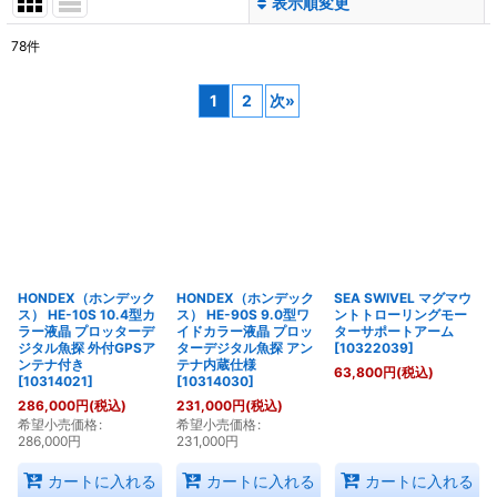
表示順変更
閉じる
78
件
サブカテゴリ
:
1
2
次
»
表示数
:
並び順
:
絞り込む
HONDEX（ホンデック
HONDEX（ホンデック
SEA SWIVEL マグマウ
ス） HE-10S 10.4型カ
ス） HE-90S 9.0型ワ
ントトローリングモー
ラー液晶 プロッターデ
イドカラー液晶 プロッ
ターサポートアーム
ジタル魚探 外付GPSア
ターデジタル魚探 アン
[
10322039
]
ンテナ付き
テナ内蔵仕様
63,800
円
(税込)
[
10314021
]
[
10314030
]
286,000
円
(税込)
231,000
円
(税込)
希望小売価格
:
希望小売価格
:
286,000
円
231,000
円
カートに入れる
カートに入れる
カートに入れる