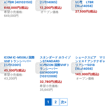
A700R
[
40103150
]
[
10314065
]
90度 LTBR
[
10314058
]
649,000
円
(税込)
13,200
円
(税込)
27,500
円
(税込)
希望小売価格
:
オープン価格
649,000
円
ICOM IC-M506J 国際
スタンダード ホライゾ
シェークスピア マリ
VHFトランシーバー
ンSTANDARD
ンＶＨＦアンテナギャ
[
10312001
]
HORIZON 国際VHFト
ラクシー5018
ランシーバー
[
10314056
]
45,100
円
(税込)
GX1400GPS
143,000
円
(税込)
希望小売価格
:
[
10312008
]
43,200
円
オープン価格
32,780
円
(税込)
希望小売価格
:
35,640
円
1
2
次
»