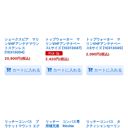
シェークスピア マリ
トップウォーター マ
トップウォーター マ
ンVHFアンテナマウン
リンVHFアンテナベー
リンVHFアンテナベー
トステンレス
スLサイズ
[
10313047
]
スSサイズ
[
10313045
]
[
10313004
]
2,090
円
(税込)
20,900
円
(税込)
2,420
円
(税込)
カートに入れる
カートに入れる
カートに入れる
リッチーコンパス ブ
リッチー コンパス専
リッチーコンパス タ
ラケットマウント エク
用補充液 Ritchie
クティシャンセーリン