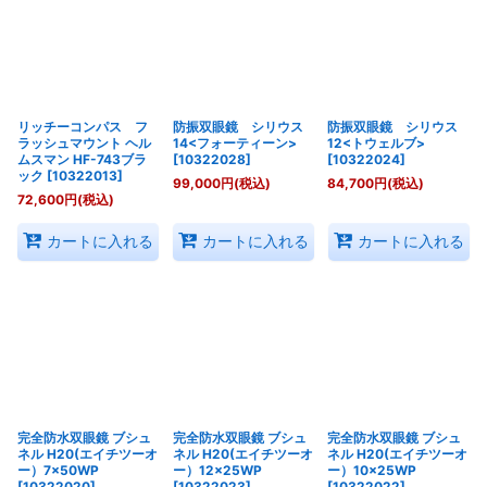
リッチーコンパス フ
防振双眼鏡 シリウス
防振双眼鏡 シリウス
ラッシュマウント ヘル
14<フォーティーン>
12<トウェルブ>
ムスマン HF-743ブラ
[
10322028
]
[
10322024
]
ック
[
10322013
]
99,000
円
(税込)
84,700
円
(税込)
72,600
円
(税込)
カートに入れる
カートに入れる
カートに入れる
完全防水双眼鏡 ブシュ
完全防水双眼鏡 ブシュ
完全防水双眼鏡 ブシュ
ネル H20(エイチツーオ
ネル H20(エイチツーオ
ネル H20(エイチツーオ
ー）7×50WP
ー）12×25WP
ー）10×25WP
[
10322020
]
[
10322023
]
[
10322022
]