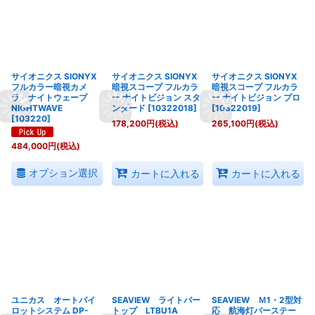
サイオニクス SIONYX
サイオニクス SIONYX
サイオニクス SIONYX
フルカラー暗視カメ
暗視スコープ フルカラ
暗視スコープ フルカラ
ラ ナイトウェーブ
ー ナイトビジョン スタ
ー ナイトビジョン プロ
NIGHTWAVE
ンダード
[
10322018
]
[
10322019
]
[
103220
]
178,200
円
(税込)
265,100
円
(税込)
484,000
円
(税込)
オプション選択
カートに入れる
カートに入れる
ユニカス オートパイ
SEAVIEW ライトバー
SEAVIEW Ｍ1・2型対
ロットシステム DP-
トップ LTBU1A
応 航海灯バーステー