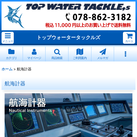
トップウォータータックルズ
メニュー
カート
カテゴリ
マイページ
商品検索
ご利用案内
メルマガ
ホーム
>
航海計器
航海計器