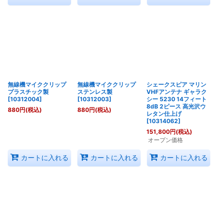
無線機マイククリップ
無線機マイククリップ
シェークスピア マリン
プラスチック製
ステンレス製
VHFアンテナ ギャラク
[
10312004
]
[
10312003
]
シー 5230 14フィート
8dB 2ピース 高光沢ウ
880
円
(税込)
880
円
(税込)
レタン仕上げ
[
10314062
]
151,800
円
(税込)
オープン価格
カートに入れる
カートに入れる
カートに入れる