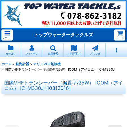
トップウォータータックルズ
メニュー
カート
カテゴリ
マイページ
商品検索
ご利用案内
メルマガ
ホーム
>
航海計器
>
マリンVHF無線機
>
国際VHFトランシーバー（据置型/25W） ICOM（アイコム） IC-M330J
国際VHFトランシーバー（据置型/25W） ICOM（アイ
コム） IC-M330J
[
10312016
]