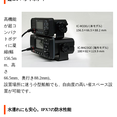
高機能
が超コ
ンパク
トボデ
ィに凝
縮(幅
156.5m
m、高
さ
66.5mm、奥行き88.2mm)。
設置場所に迷う小型船舶でも、自由度の高い省スペース設
置が可能です。
水濡れにも安心。IPX7の防水性能