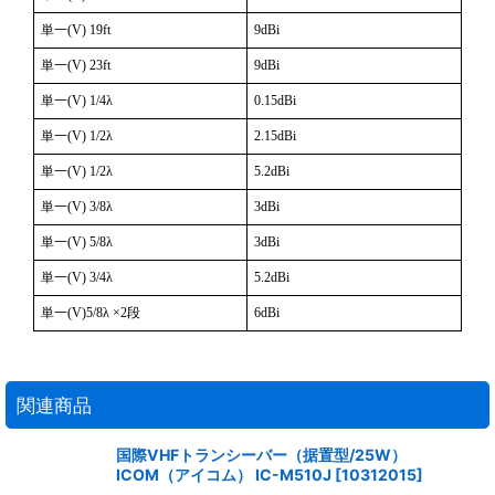
単一(V) 19ft
9dBi
単一(V) 23ft
9dBi
単一(V) 1/4λ
0.15dBi
単一(V) 1/2λ
2.15dBi
単一(V) 1/2λ
5.2dBi
単一(V) 3/8λ
3dBi
単一(V) 5/8λ
3dBi
単一(V) 3/4λ
5.2dBi
単一(V)5/8λ ×2段
6dBi
関連商品
国際VHFトランシーバー（据置型/25W）
ICOM（アイコム） IC-M510J
[
10312015
]