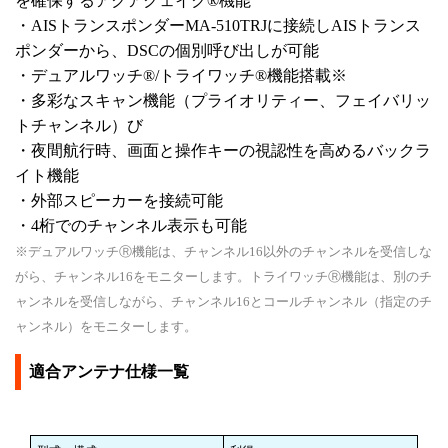
を確保するアクアクェイク®機能
・AISトランスポンダーMA-510TRJに接続しAISトランス
ポンダーから、DSCの個別呼び出しが可能
・デュアルワッチ®/トライワッチ®機能搭載※
・多彩なスキャン機能（プライオリティー、フェイバリッ
トチャンネル）び
・夜間航行時、画面と操作キーの視認性を高めるバックラ
イト機能
・外部スピーカーを接続可能
・4桁でのチャンネル表示も可能
※デュアルワッチⓇ機能は、チャンネル16以外のチャンネルを受信しな
がら、チャンネル16をモニターします。トライワッチⓇ機能は、別のチ
ャンネルを受信しながら、チャンネル16とコールチャンネル（指定のチ
ャンネル）をモニターします。
適合アンテナ仕様一覧