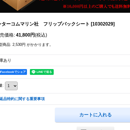
ンターコムマリン社 フリップバックシート
[
10302029
]
売価格
:
41,800円
(税込)
型商品
:
2,530円
がかかります。
庫あり
Facebookでシェア
量
:
返品特約に関する重要事項