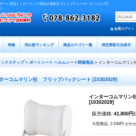
ボート用品とトローリング用品の通販店【トップウォータータックルズ】
)
会員ログイン
特集
売れ筋ランキング
商品カテゴリ一覧
特定商取引法表示
ドックステップ
>
ボートシート ヘルムシート関連商品
>
インターコムマリン
ターコムマリン社 フリップバックシート
[
10302029
]
インターコムマリン
[
10302029
]
販売価格
:
41,800円
大型商品
:
2,530円
がか