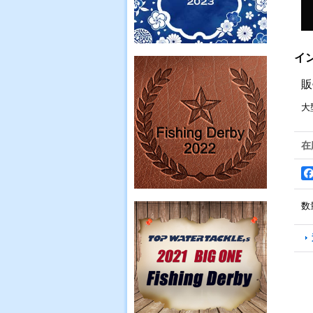
イ
販
大
在
数