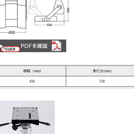
横幅（mm)
奥行き(mm)
450
530