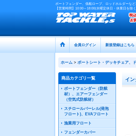
ボートフェンダー、係船ロープ、ロッドホルダーなど
【営業時間】10:00～18:00(水曜定休日・休業日を除く
会員ログイン
新規登録はこちら
ホーム
>
ボートシート・デッキチェア、
商品カテゴリ一覧
イン
ボートフェンダー（防舷
材）、エアーフェンダー
（空気式防舷材）
スチロールバーレル(発泡
フロート)、EVAフロート
漁業用フロート
フェンダーカバー