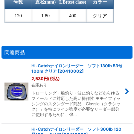
号数
直径(mm)
LB(test class)
カラー
120
1.80
400
クリア
関連商品
Hi-Catchナイロンリーダー ソフト130lb 53号
100m クリア
[
20410002
]
2,530
円
(税込)
在庫あり
トローリング・船釣り・波止釣りなどあらゆる
フィールドに対応した高い操作性 モモイフィッ
シングのスタンダード商品「Classic（クラシッ
ク）」を特にライン強度が必要なリーダー部分
に使用するために、強…
Hi-Catchナイロンリーダー ソフト300lb 120