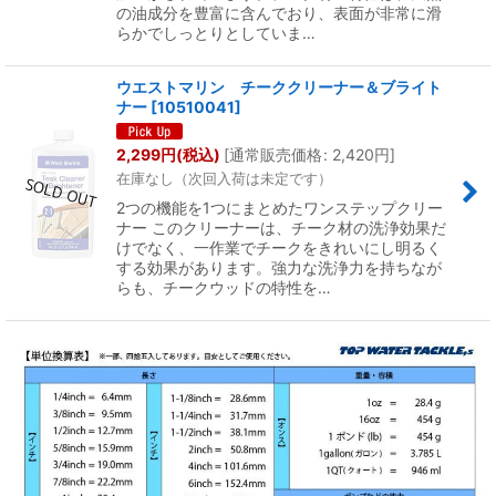
の油成分を豊富に含んでおり、表面が非常に滑
らかでしっとりとしていま…
ウエストマリン チーククリーナー＆ブライト
ナー
[
10510041
]
2,299
円
(税込)
[
通常販売価格
:
2,420
円
]
在庫なし（次回入荷は未定です）
2つの機能を1つにまとめたワンステップクリー
ナー このクリーナーは、チーク材の洗浄効果だ
けでなく、一作業でチークをきれいにし明るく
する効果があります。強力な洗浄力を持ちなが
らも、チークウッドの特性を…