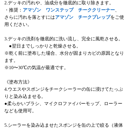
2.デッキの汚れや、油成分を徹底的に取り除きます。
・推奨：
アマゾン ワンステップ チーククリーナー
、
さらに汚れを落とすには
アマゾン チークプレップ
をご使
用ください。
3.デッキの洗剤を徹底的に洗い流し、完全に風乾させる。
●翌日までしっかりと乾燥させる。
※乾く前に塗布した場合、水分が固まりカビの原因となり
ます。
※10〜30℃の気温が最適です。
《塗布方法》
4.ウエスやスポンジをチークシーラーの缶に浸けてたっぷ
りと染み込ませる。
●柔らかいブラシ、マイクロファイバーモップ、ローラー
なども使用可。
5.シーラーを染み込ませたスポンジを缶の上で絞る（液体