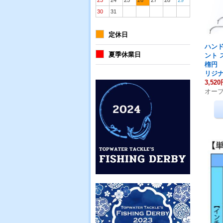
23
24
25
26
27
28
29
30
31
定休日
ハンド
夏季休業日
ント
楕円
リジ
3,52
オー