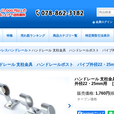
会員ログイン
特集
売れ筋ランキング
商品カテゴリ一覧
特定商取引法表示
ンレスハンドレール
>
ハンドレール 支柱金具 ハンドレールポスト パイプ外
ドレール 支柱金具 ハンドレールポスト パイプ外径22・2
ハンドレール 支柱
外径22・25mm用
[
販売価格
:
1,760円
(
オープン価格
Facebookでシェア