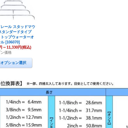
レール スタッドマウ
 スタンダードタイプ
 トップウォーターオ
ナル
[
106070
]
0円
～
11,330円
(税込)
プン価格