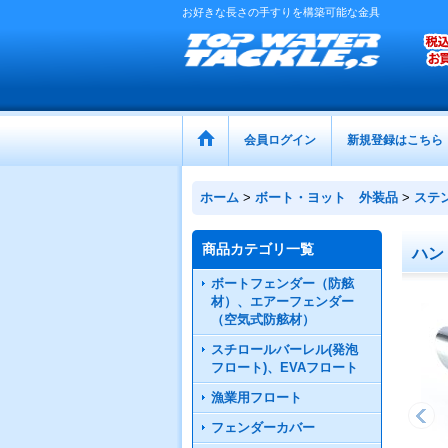
お好きな長さの手すりを構築可能な金具
会員ログイン
新規登録はこちら
ホーム
>
ボート・ヨット 外装品
>
ステ
商品カテゴリ一覧
ハン
ボートフェンダー（防舷
材）、エアーフェンダー
（空気式防舷材）
スチロールバーレル(発泡
フロート)、EVAフロート
漁業用フロート
フェンダーカバー