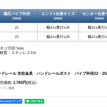
適応パイプ外径
エンドA台座サイズ
センター台座
(mm)
(mm)
(mm)
22
幅41x奥行x28
幅41x奥行x
25
幅41x奥行x28
幅41x奥行x
ネジ穴径:5mm
材質：ステンレス316
ンドレール 支柱金具 ハンドレールポスト パイプ外径22・2
売価格
:
1,760円
(税込)
ープン価格
Facebookでシェア