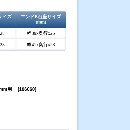
サイズ
エンドB台座サイズ
(mm)
28
幅39x奥行x25
28
幅41x奥行x28
5mm用
[
106060
]