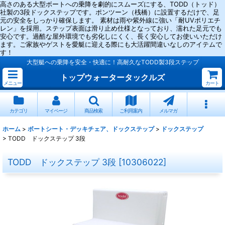
高さのある大型ボートへの乗降を劇的にスムーズにする、TODD（トッド）
社製の3段ドックステップです。ポンツーン（桟橋）に設置するだけで、足
元の安全をしっかり確保します。 素材は雨や紫外線に強い「耐UVポリエチ
レン」を採用。ステップ表面は滑り止め仕様となっており、濡れた足元でも
安心です。過酷な屋外環境でも劣化しにくく、長く安心してお使いいただけ
ます。ご家族やゲストを愛艇に迎える際にも大活躍間違いなしのアイテムで
す！
大型艇への乗降を安全・快適に！高耐久なTODD製3段ステップ
トップウォータータックルズ
メニュー
カート
カテゴリ
マイページ
商品検索
ご利用案内
メルマガ
ホーム
>
ボートシート・デッキチェア、ドックステップ
>
ドックステップ
>
TODD ドックステップ 3段
TODD ドックステップ 3段
[
10306022
]