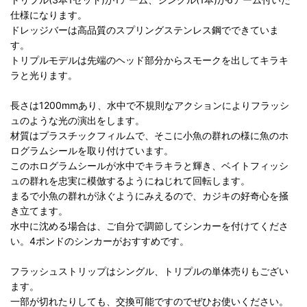
仕様になります。
ドレッジバーは高品質のスプリングステンレス鋼でできていま
す。
トリプルモデルは先端のヘッド部分からスモークを出してキラキ
ラと光ります。
長さは1200mmあり、水中で不規則なアクションによりフラッシ
ュのような光の演出をします。
材質はプラスチックフィルムで、そこに小魚の群れの様に魚のホ
ログラムシールを取り付けています。
このホログラムシールが水中でキラキラと輝き、ベイトフィッシ
ュの群れを忠実に模倣するようにねじれて回転します。
まるで小魚の群れが泳ぐようにみえるので、カジキの好奇心を掻
き立てます。
水中に沈める場合は、ご自分で調節してシンカーを付けてくださ
い。4ポンドのシンカーがおすすめです。
フラッシュストリップはシングル、トリプルの単体売りもござい
ます。
一部が切れたりしても、交換可能ですのでぜひお使いください。