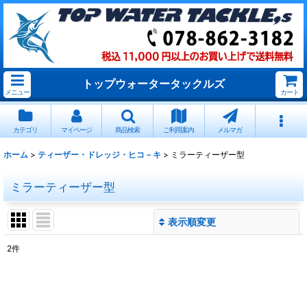
トップウォータータックルズ
メニュー
カート
カテゴリ
マイページ
商品検索
ご利用案内
メルマガ
ホーム
>
ティーザー・ドレッジ・ヒコ－キ
>
ミラーティーザー型
ミラーティーザー型
表示順変更
閉じる
2
件
表示数
:
並び順
: