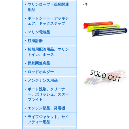
マリンロープ・係船関連
2
件
用品
ボートシート・デッキチ
ェア、ドックステップ
マリン電装品
航海計器
船舶用配管用品、マリン
トイレ、ホース
操舵関連商品
ロッドホルダー
メンテナンス用品
ボート洗剤、クリーナ
ー、ポリッシュ、スター
ブライト
エンジン部品、発電機
ライフジャケット、セイ
フティー用品