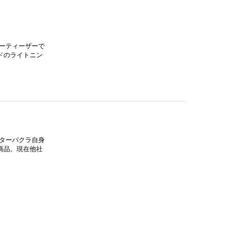
ーティーザーで
ドのライトニン
ターパクラ自身
商品。現在他社