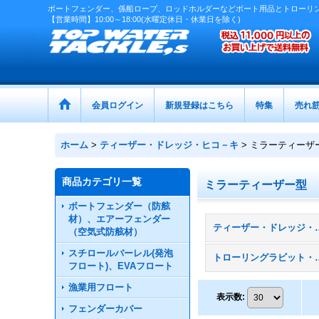
ボートフェンダー、係船ロープ、ロッドホルダーなどボート用品とトローリ
【営業時間】10:00～18:00(水曜定休日・休業日を除く)
会員ログイン
新規登録はこちら
特集
売れ
ホーム
>
ティーザー・ドレッジ・ヒコ－キ
>
ミラーティーザ
商品カテゴリ一覧
ミラーティーザー型
ボートフェンダー（防舷
材）、エアーフェンダー
ティーザー・ドレッ
（空気式防舷材）
スチロールバーレル(発泡
トローリングラ
フロート)、EVAフロート
漁業用フロート
表示数
:
フェンダーカバー