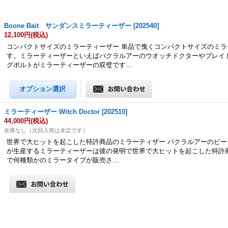
Boone Bait サンダンスミラーティーザー
[
202540
]
12,100円
(税込)
コンパクトサイズのミラーティーザー 単品で曳くコンパクトサイズのミラ
す。ミラーティーザーといえばパクラルアーのウオッチドクターやブレイ
グボルトがミラーティーザーの双璧です…
ミラーティーザー Witch Doctor
[
202510
]
44,000円
(税込)
在庫なし（次回入荷は未定です）
世界で大ヒットを起こした特許商品のミラーティザー パクラルアーのピー
が生産するミラーティーザーは彼の発明で世界で大ヒットを起こした特許
で何種類かのミラータイプが販売さ…