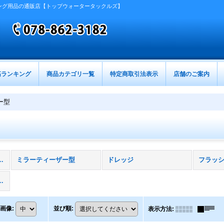
ング用品の通販店【トップウォータータックルズ】
筋ランキング
商品カテゴリ一覧
特定商取引法表示
店舗のご案内
ー型
ジ・ヒコ－キ (全商品)
ミラーティーザー型
ドレッジ
フラッ
ビット・ブーンバード
画像
:
並び順
:
表示方法
: