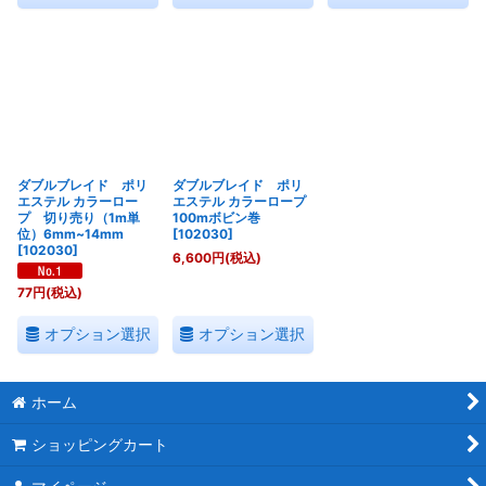
ダブルブレイド ポリ
ダブルブレイド ポリ
エステル カラーロー
エステル カラーロープ
プ 切り売り（1m単
100mボビン巻
位）6mm~14mm
[
102030
]
[
102030
]
6,600
円
(税込)
77
円
(税込)
オプション選択
オプション選択
ホーム
ショッピングカート