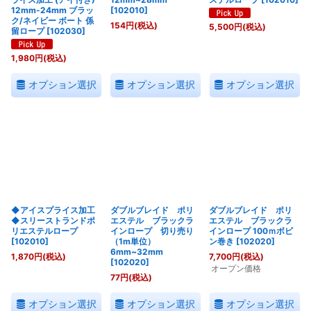
12mm-24mm ブラッ
[
102010
]
ク/ネイビー ボート 係
154
円
(税込)
5,500
円
(税込)
留ロープ
[
102030
]
1,980
円
(税込)
オプション選択
オプション選択
オプション選択
◆アイスプライス加工
ダブルブレイド ポリ
ダブルブレイド ポリ
◆スリーストランドポ
エステル ブラックラ
エステル ブラックラ
リエステルロープ
インロープ 切り売り
インロープ 100ｍボビ
[
102010
]
（1m単位）
ン巻き
[
102020
]
6mm~32mm
1,870
円
(税込)
7,700
円
(税込)
[
102020
]
オープン価格
77
円
(税込)
オプション選択
オプション選択
オプション選択