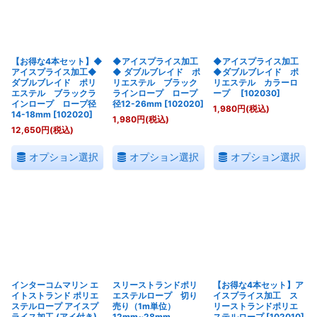
絞り込む
【お得な4本セット】◆
◆アイスプライス加工
◆アイスプライス加工
アイスプライス加工◆
◆ ダブルブレイド ポ
◆ダブルブレイド ポ
ダブルブレイド ポリ
リエステル ブラック
リエステル カラーロ
エステル ブラックラ
ラインロープ ロープ
ープ
[
102030
]
インロープ ロープ径
径12-26mm
[
102020
]
1,980
円
(税込)
14-18mm
[
102020
]
1,980
円
(税込)
12,650
円
(税込)
オプション選択
オプション選択
オプション選択
インターコムマリン エ
スリーストランドポリ
【お得な4本セット】ア
イトストランド ポリエ
エステルロープ 切り
イスプライス加工 ス
ステルロープ アイスプ
売り（1m単位）
リーストランドポリエ
ライス加工 (アイ付き)
12mm~28mm
ステルロープ
[
102010
]