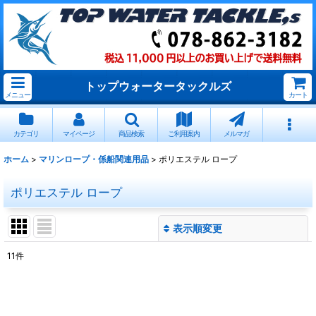
トップウォータータックルズ
メニュー
カート
カテゴリ
マイページ
商品検索
ご利用案内
メルマガ
ホーム
>
マリンロープ・係船関連用品
>
ポリエステル ロープ
ポリエステル ロープ
表示順変更
閉じる
11
件
表示数
:
並び順
: