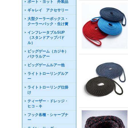
ボート・ヨット 外装品
ギャレイ アクセサリー
大型クーラーボックス・
クーラーバック・生け簀
インフレータブルSUP
（スタンドアップパド
ル）
ビッグゲーム（カジキ）
パクラルアー
ビッグゲームルアー他
ライトトローリングルア
ー
ライトトローリング仕掛
け
ティーザー・ドレッジ・
ヒコ－キ
フック各種・シャープナ
ー