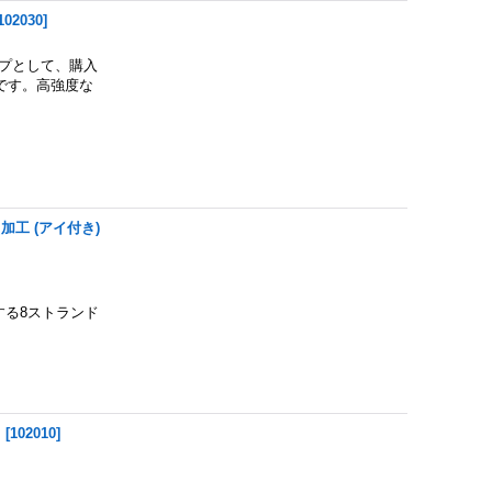
102030
]
プとして、購入
です。高強度な
工 (アイ付き)
する8ストランド
m
[
102010
]