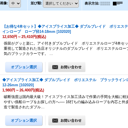
画像
:
並び順
:
表示方法
:
【お得な4本セット】◆アイスプライス加工◆ ダブルブレイド ポリエス
インロープ ロープ径14-18mm
[
102020
]
12,650円
～
25,410円
(税込)
係留がグッと楽に。アイ付きダブルブレイド ポリエステルロープ4本セッ
重視して製造された当店オリジナルのダブルブレイド ポリエステルロー
気のブラックカラーです。 …
◆アイスプライス加工◆ ダブルブレイド ポリエステル ブラックライン
12-26mm
[
102020
]
1,980円
～
26,400円
(税込)
破断強度は国内最大級！アイスプライス加工済みで作業の手間を大幅に軽減
やすい係船ロープをお探しの方へ── 16打ちの編み込みロープを内芯と外
造で製造されたダブル…