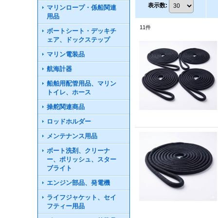
表示数
:
マリンロープ・係船関連
用品
11
件
ボートシート・デッキチ
ェア、ドックステップ
マリン電装品
航海計器
船舶用配管用品、マリン
トイレ、ホース
操舵関連商品
ロッドホルダー
メンテナンス用品
ボート洗剤、クリーナ
ー、ポリッシュ、スター
ブライト
エンジン部品、発電機
ライフジャケット、セイ
フティー用品