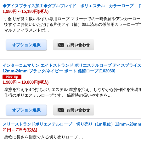
◆アイスプライス加工◆ダブルブレイド ポリエステル カラーロープ
[
1,980円
～
15,180円
(税込)
手触りが良く扱いやすい専用ロープ マリーナでの一時係留やアンカーロー
後すぐにお使いいただける片側アイ（輪）加工済みの係船用カラーロープ
マルチフィラメントポ…
インターコムマリン エイトストランド ポリエステルロープ アイスプライス加
12mm-24mm ブラック/ネイビー ボート 係留ロープ
[
102030
]
1,980円
～
19,800円
(税込)
摩擦を抑える8つ打ちポリエステル 摩擦を抑え、しなやかな操作性を実現
仕様のポリエステルロープです。 係留時の扱いやすさを…
スリーストランドポリエステルロープ 切り売り（1m単位）12mm~28m
21円
～
715円
(税込)
柔軟に長さを指定できる切り売りロープ …