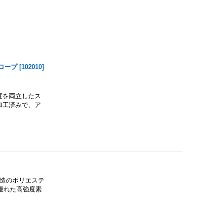
ロープ
[
102010
]
度を両立したス
加工済みで、ア
構造のポリエステ
優れた高強度素