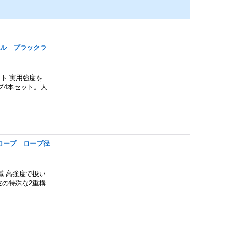
テル ブラックラ
ト 実用強度を
プ4本セット。人
ロープ ロープ径
 高強度で扱い
皮の特殊な2重構