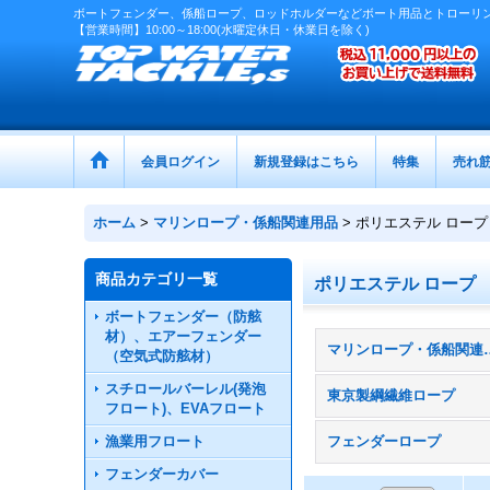
ボートフェンダー、係船ロープ、ロッドホルダーなどボート用品とトローリ
【営業時間】10:00～18:00(水曜定休日・休業日を除く)
会員ログイン
新規登録はこちら
特集
売れ
ホーム
>
マリンロープ・係船関連用品
>
ポリエステル ロープ
商品カテゴリ一覧
ポリエステル ロープ
ボートフェンダー（防舷
材）、エアーフェンダー
マリンロープ・係
（空気式防舷材）
スチロールバーレル(発泡
東京製綱繊維ロープ
フロート)、EVAフロート
漁業用フロート
フェンダーロープ
フェンダーカバー