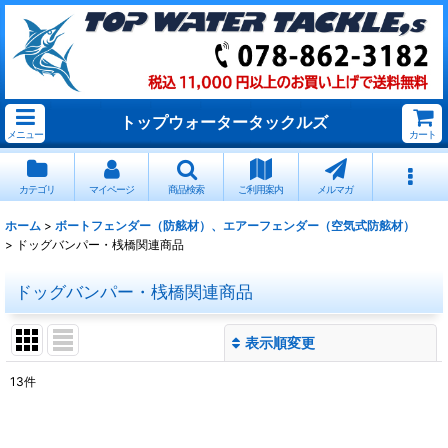
トップウォータータックルズ
メニュー
カート
カテゴリ
マイページ
商品検索
ご利用案内
メルマガ
ホーム
>
ボートフェンダー（防舷材）、エアーフェンダー（空気式防舷材）
>
ドッグバンパー・桟橋関連商品
ドッグバンパー・桟橋関連商品
表示順変更
閉じる
13
件
表示数
: