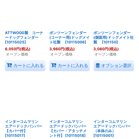
並び順
:
絞り込む
ATTWOOD製 コーナ
ポンツーンフェンダー
ポンツーンフェンダー
ードッグフェンダー
(コーナー用)ドッグメイ
(側面用)ドッグメイト社
[
10115025
]
ト社製
[
10115006
]
製
[
101150
]
6,050
円
(税込)
3,960
円
(税込)
3,080
円
(税込)
オープン価格
オープン価格
オープン価格
オプション選択
カートに入れる
カートに入れる
インターコムマリン
インターコムマリン
インターコムマリン
エアードックバンパー
エアードックバンパー
エアードックバンパー
【カバー付】
【カバー・アタッチメ
（本体のみ）
[
10115017
]
ント付】
[
10115018
]
[
10115001
]