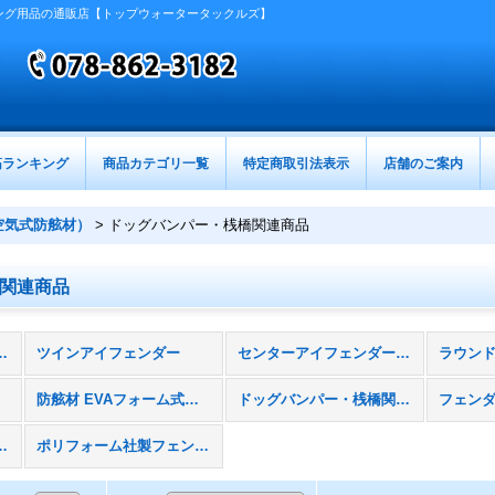
ング用品の通販店【トップウォータータックルズ】
筋ランキング
商品カテゴリ一覧
特定商取引法表示
店舗のご案内
空気式防舷材）
>
ドッグバンパー・桟橋関連商品
関連商品
ーフェンダー（空気式防舷材） (全商品)
ツインアイフェンダー
センターアイフェンダー（貫通型）
防舷材 EVAフォーム式・空気式フェンダー
ドッグバンパー・桟橋関連商品
フェン
ムアリングブイ）
ポリフォーム社製フェンダー