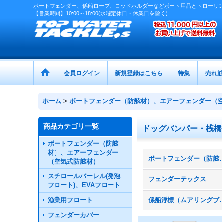
ボートフェンダー、係船ロープ、ロッドホルダーなどボート用品とトローリ
【営業時間】10:00～18:00(水曜定休日・休業日を除く)
会員ログイン
新規登録はこちら
特集
売れ
ホーム
>
ボートフェンダー（防舷材）、エアーフェンダー（
商品カテゴリ一覧
ドッグバンパー・桟橋
ボートフェンダー（防舷
材）、エアーフェンダー
ボートフェンダー（防舷材）、エア
（空気式防舷材）
スチロールバーレル(発泡
フェンダーテックス
フロート)、EVAフロート
漁業用フロート
係船浮標（
フェンダーカバー