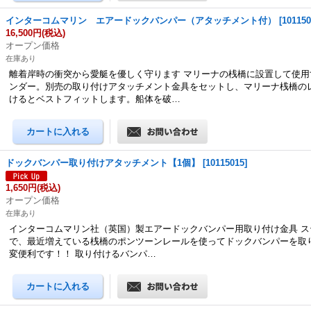
インターコムマリン エアードックバンパー（アタッチメント付）
[
10115
16,500円
(税込)
オープン価格
在庫あり
離着岸時の衝突から愛艇を優しく守ります マリーナの桟橋に設置して使用
ンダー。別売の取り付けアタッチメント金具をセットし、マリーナ桟橋の
けるとベストフィットします。船体を破…
ドックバンパー取り付けアタッチメント【1個】
[
10115015
]
1,650円
(税込)
オープン価格
在庫あり
インターコムマリン社（英国）製エアードックバンパー用取り付け金具 ステ
で、最近増えている桟橋のポンツーンレールを使ってドックバンパーを取
変便利です！！ 取り付けるバンパ…