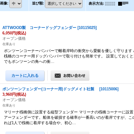
画像
:
並び順
:
表示方法
:
ATTWOOD製 コーナードッグフェンダー
[
10115025
]
6,050円
(税込)
オープン価格
在庫あり
ポンツーンコーナーバンパーで離着岸時の衝突から愛艇を優しく守ります 
桟橋のコーナー用ドッグバンパーで取り付けも簡単です。 設置しておくと
でもポンツーンの角への衝…
ポンツーンフェンダー(コーナー用)ドッグメイト社製
[
10115006
]
3,960円
(税込)
オープン価格
在庫あり
マリーナ桟橋側に設置する縦型フェンダー マリーナの桟橋コーナーに設置
アーフェンダーです。船体を破損する確率が一番高いのが着岸ですが、こ
れば1人で桟橋に着岸する場合や、初心…