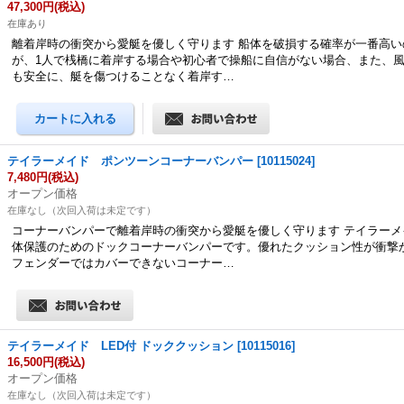
47,300円
(税込)
在庫あり
離着岸時の衝突から愛艇を優しく守ります 船体を破損する確率が一番高い
が、1人で桟橋に着岸する場合や初心者で操船に自信がない場合、また、
も安全に、艇を傷つけることなく着岸す…
テイラーメイド ポンツーンコーナーバンパー
[
10115024
]
7,480円
(税込)
オープン価格
在庫なし（次回入荷は未定です）
コーナーバンパーで離着岸時の衝突から愛艇を優しく守ります テイラーメ
体保護のためのドックコーナーバンパーです。優れたクッション性が衝撃
フェンダーではカバーできないコーナー…
テイラーメイド LED付 ドッククッション
[
10115016
]
16,500円
(税込)
オープン価格
在庫なし（次回入荷は未定です）