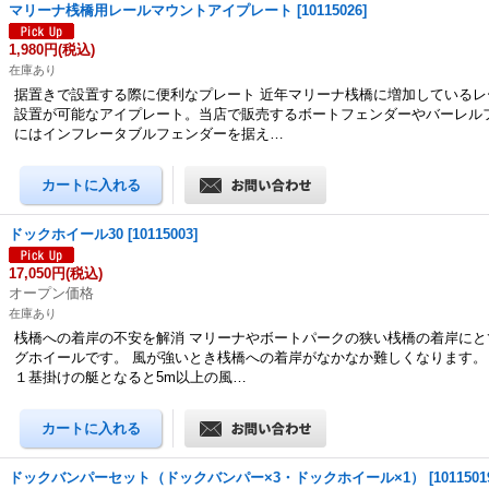
マリーナ桟橋用レールマウントアイプレート
[
10115026
]
1,980円
(税込)
在庫あり
据置きで設置する際に便利なプレート 近年マリーナ桟橋に増加しているレ
設置が可能なアイプレート。当店で販売するボートフェンダーやバーレル
にはインフレータブルフェンダーを据え…
ドックホイール30
[
10115003
]
17,050円
(税込)
オープン価格
在庫あり
桟橋への着岸の不安を解消 マリーナやボートパークの狭い桟橋の着岸にと
グホイールです。 風が強いとき桟橋への着岸がなかなか難しくなります。
１基掛けの艇となると5m以上の風…
ドックバンパーセット（ドックバンパー×3・ドックホイール×1）
[
1011501