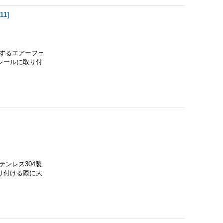
011
]
するエアーフェ
レールに取り付
ンレス304製
り付ける際に大