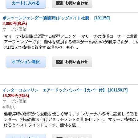
ポンツーンフェンダー(側面用)ドッグメイト社製
[
101150
]
3,080円
(税込)
オープン価格
マリーナ桟橋側に設置する縦型フェンダー マリーナの桟橋コーナーに設置
アーフェンダーです。船体を破損する確率が一番高いのが着岸ですが、こ
れば1人で桟橋に着岸する場合や、初心…
インターコムマリン エアードックバンパー【カバー付】
[
10115017
]
16,280円
(税込)
オープン価格
在庫あり
離着岸時の衝突から愛艇を優しく守ります マリーナの桟橋に設置して使用
ンダー。別売の取り付けアタッチメント金具をセットし、マリーナ桟橋の
けるとベストフィットします。船体を破…