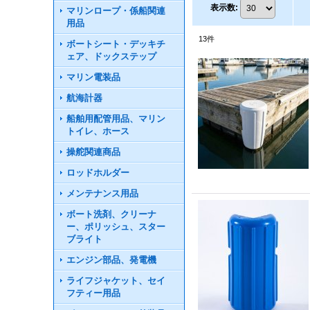
表示数
:
マリンロープ・係船関連
用品
13
件
ボートシート・デッキチ
ェア、ドックステップ
マリン電装品
航海計器
船舶用配管用品、マリン
トイレ、ホース
操舵関連商品
ロッドホルダー
メンテナンス用品
ボート洗剤、クリーナ
ー、ポリッシュ、スター
ブライト
エンジン部品、発電機
ライフジャケット、セイ
フティー用品