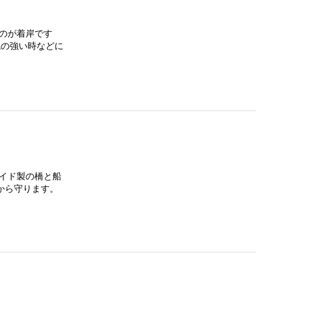
のが着岸です
風の強い時などに
イド製の橋と船
から守ります。