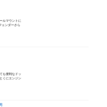
ールマウントに
フェンダーさら
ても便利なドッ
とくにエンジン
9
]