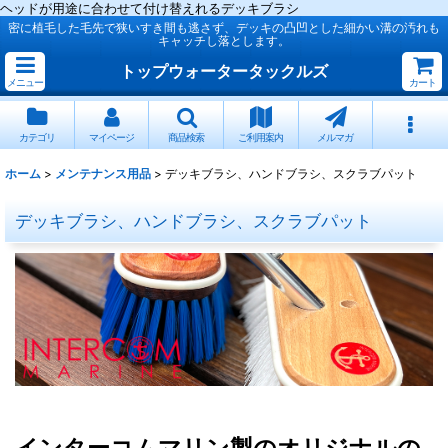
ヘッドが用途に合わせて付け替えれるデッキブラシ
密に植毛した毛先で狭いすき間も逃さず、デッキの凸凹とした細かい溝の汚れも
キャッチし落とします。
トップウォータータックルズ
メニュー
カート
カテゴリ
マイページ
商品検索
ご利用案内
メルマガ
ホーム
>
メンテナンス用品
>
デッキブラシ、ハンドブラシ、スクラブパット
デッキブラシ、ハンドブラシ、スクラブパット