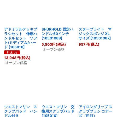
アドミラルデッキブ
SHURHOLD 固定ハ
スターブライト マ
ラシセット 伸縮ハ
ンドル 60インチ
ジックスポンジ XL
ンドルセット ソフ
[
10501089
]
サイズ
[
10501087
]
ト/ミディアム/ハー
5,500
円
(税込)
957
円
(税込)
ド
[
105010
]
オープン価格
13,948
円
(税込)
オープン価格
ウエストマリン ス
ウエストマリン 交
アイロングリップ ス
クラブパッド ハン
換用スクラブパッド
クラブブラシ コアー
ドル付き
[
105010
]
ズ（粗目）