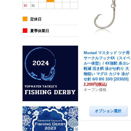
30
31
定休日
夏季休業日
Mustad マスタッド ツナ用
サークルフック4X（スイベ
ル一体型）/ 4X強靭 糸ヨレ
軽減 活き餌 泳がせ釣り 大
物狙い マグロ カジキ 泳が
せ針 6/0 8/0 10/0
[
203020
]
2,200円
(税込)
オープン価格