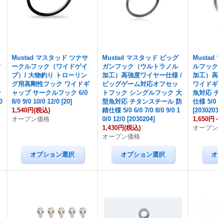
Mustad マスタッド ツナサ
Mustad マスタッド ビッグ
Musta
フ
ークルフック（ワイドゲイ
ガンフック（ウルトラノル
ルフック
プ）/ 大物釣り トローリン
加工）高強度ワイヤー仕様 /
加工）高
フ
グ用高剛性フック ワイドギ
ビッグゲーム対応オフセッ
ワイドギ
ー
ャップ サークルフック 6/0
トフック シングルフック 大
魚対応 
0
8/0 9/0 10/0 12/0
[
20
]
型魚対応 チタンスチール 防
仕様 5/0 6
1,540円
(税込)
錆仕様 5/0 6/0 7/0 8/0 9/0 1
[
203020
オープン価格
0/0 12/0
[
2030204
]
1,650円
1,430円
(税込)
オープ
オープン価格