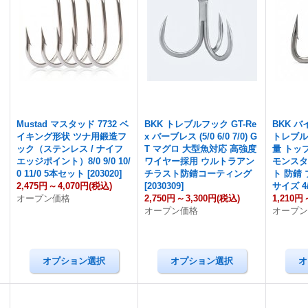
Mustad マスタッド 7732 ベ
BKK トレブルフック GT-Re
BKK バイ
イキング形状 ツナ用鍛造フ
x バーブレス (5/0 6/0 7/0) G
トレブル
ック（ステンレス / ナイフ
T マグロ 大型魚対応 高強度
量 トッ
エッジポイント）8/0 9/0 10/
ワイヤー採用 ウルトラアン
モンスタ
0 11/0 5本セット
[
203020
]
チラスト防錆コーティング
ト 防錆
2,475円
～
4,070円
(税込)
[
2030309
]
サイズ 4/0
オープン価格
2,750円
～
3,300円
(税込)
1,210円
オープン価格
オープ