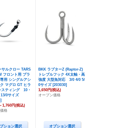
ーサルクロー TARS
BKK ラプターZ (Raptor-Z)
AW フロント用 プラ
トレブルフック 4X太軸・高
専用 シングルアシ
強度 大型魚対応 3/0 4/0 5/
ク マグロ GT ヒラ
0サイズ
[
203030
]
ャスティング 10・
1,650円
(税込)
・13/0サイズ
オープン価格
8
]
～
1,760円
(税込)
ン価格