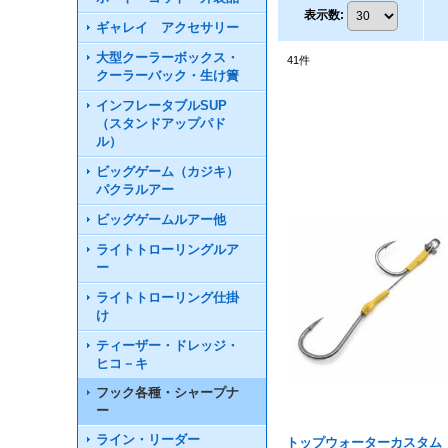
表示数
:
ギャレイ アクセサリー
大型クーラーボックス・
41
件
クーラーバック・生け簀
インフレータブルSUP
（スタンドアップパド
ル）
ビッグゲーム（カジキ）
パクラルアー
ビッグゲームルアー他
ライトトローリングルア
ー
ライトトローリング仕掛
け
ティーザー・ドレッジ・
ヒコ－キ
フック各種・シャープナ
ー
ライン・リーダー
トップウォーターカスタム