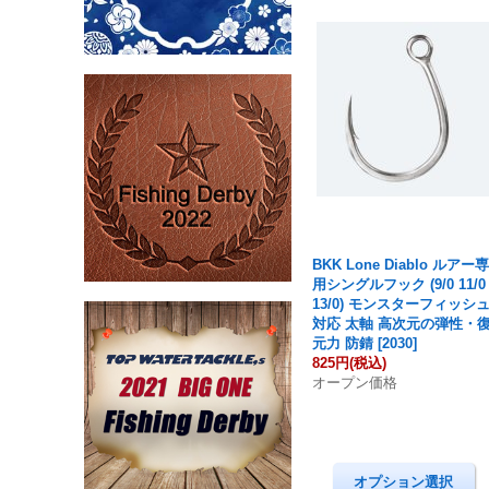
BKK Lone Diablo ルアー
用シングルフック (9/0 11/0
13/0) モンスターフィッシ
対応 太軸 高次元の弾性・
元力 防錆
[
2030
]
825円
(税込)
オープン価格