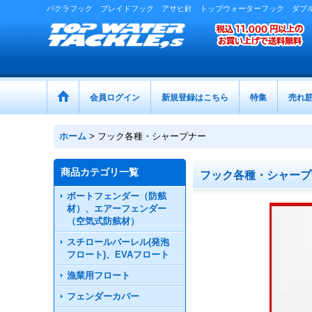
パクラフック ブレイドフック アサヒ針 トップウォーターフック ダブ
会員ログイン
新規登録はこちら
特集
売れ
ホーム
>
フック各種・シャープナー
商品カテゴリ一覧
フック各種・シャープ
ボートフェンダー（防舷
材）、エアーフェンダー
（空気式防舷材）
スチロールバーレル(発泡
フロート)、EVAフロート
漁業用フロート
フェンダーカバー