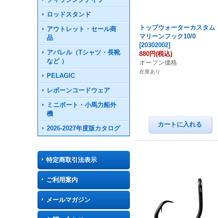
ロッドスタンド
トップウォーターカスタム
アウトレット・セール商
マリーンフック10/0
品
[
20302002
]
アパレル（Tシャツ・長靴
880円
(税込)
など ）
オープン価格
在庫あり
PELAGIC
レボーンコードウェア
ミニボート・小馬力船外
機
2026-2027年度版カタログ
特定商取引法表示
ご利用案内
メールマガジン