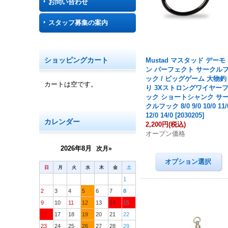
お問い合わせ
スタッフ募集の案内
ショッピングカート
Mustad マスタッド デーモ
ン パーフェクト サークル
ック / ビッグゲーム 大物釣
カートは空です。
り 3Xストロングワイヤー
ック ショートシャンク サ
クルフック 8/0 9/0 10/0 11/
12/0 14/0
[
2030205
]
カレンダー
2,200円
(税込)
オープン価格
2026年8月
次月»
日
月
火
水
木
金
土
1
2
3
4
5
6
7
8
9
10
11
12
13
14
15
16
17
18
19
20
21
22
23
24
25
26
27
28
29