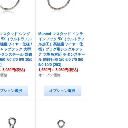
d マスタッド シング
Mustad マスタッド インラ
 5X（ウルトラノル
インフック 5X（ウルトラノ
強度ワイヤー仕様 /
ル加工）高強度ワイヤー仕
ャップフック 大型
様 / プラグ用シングルフッ
チタンスチール 防錆
ク 大型魚対応 チタンスチー
/0 7/0 8/0 9/0 10/0
ル 防錆仕様 5/0 6/0 7/0 8/0
3
]
9/0 10/0
[
203
]
～
3,080円
(税込)
1,650円
～
3,080円
(税込)
ン価格
オープン価格