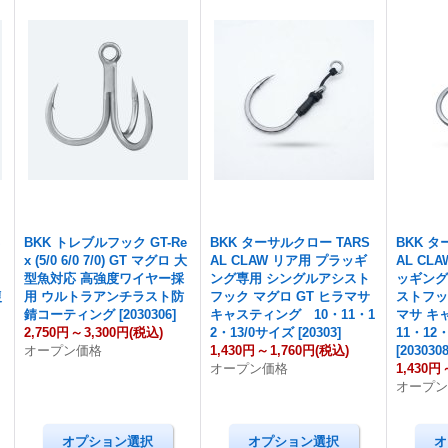
専
BKK トレブルフック GT-Re
BKK ターサルクロー TARS
BKK タ
x (5/0 6/0 7/0) GT マグロ 大
AL CLAW リア用 プラッギ
AL CL
ュ
型魚対応 高強度ワイヤー採
ング専用 シングルアシスト
ッギング
復
用 ウルトラアンチラスト防
フック マグロ GT ヒラマサ
ストフッ
錆コーティング
[
2030306
]
キャスティング 10・11・1
マサ キ
2,750円
～
3,300円
(税込)
2・13/0サイズ
[
20303
]
11・12
オープン価格
1,430円
～
1,760円
(税込)
[
203030
オープン価格
1,430円
オープ