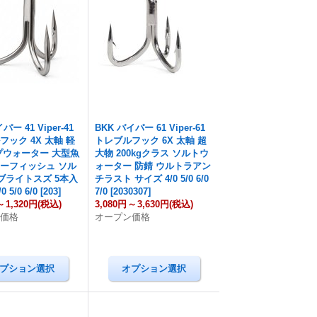
パー 41 Viper-41
BKK バイパー 61 Viper-61
フック 4X 太軸 軽
トレブルフック 6X 太軸 超
プウォーター 大型魚
大物 200kgクラス ソルトウ
ーフィッシュ ソル
ォーター 防錆 ウルトラアン
 ブライトスズ 5本入
チラスト サイズ 4/0 5/0 6/0
 5/0 6/0
[
203
]
7/0
[
2030307
]
～
1,320円
(税込)
3,080円
～
3,630円
(税込)
ン価格
オープン価格