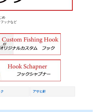
じめ
ンフックなど
ック
アサヒ針