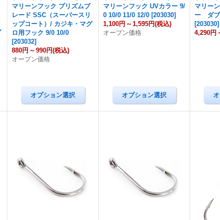
マリーンフック プリズムブ
マリーンフック UVカラー 9/
マリーン
レード SSC（スーパースリ
0 10/0 11/0 12/0
[
203030
]
ー ダ
ップコート）/ カジキ・マグ
1,100円
～
1,595円
(税込)
[
203030
]
ブ
ロ用フック 9/0 10/0
オープン価格
4,290円
[
203032
]
880円
～
990円
(税込)
オープン価格