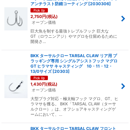
アンチラスト防錆コーティング
[
2030306
]
2,750
円
(税込)
オープン価格
巨大魚を制する最強トレブルフック 巨大な
GT（ロウニンアジ）やマグロを仕留めるために
開発さ…
BKK ターサルクロー TARSAL CLAW リア用 プ
ラッギング専用 シングルアシストフック マグロ
GT ヒラマサ キャスティング 10・11・12・
13/0サイズ
[
20303
]
1,430
円
(税込)
オープン価格
大型プラグ対応・極太軸フック マグロ、GT、ヒ
ラマサを獲る。 BKK「TARSAL CLAW（ターサ
ルクロー）」は、オフショアキャスティングゲ
ームにおいて、…
BKK ターサルクロー TARSAL CLAW フロント