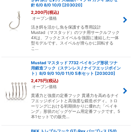
針 6/0 8/0 10/0
[
203020
]
2,200
円
(税込)
オープン価格
活き餌を活かし魚を保護する専用設計
Mustad（マスタッド）のツナ用サークルフック
4Xは、フックとスイベルを強固に連結した一体
型モデルです。スイベルが滑らかに回転する
こ…
Mustad マスタッド 7732 ベイキング形状 ツナ
用鍛造フック（ステンレス / ナイフエッジポイン
ト）8/0 9/0 10/0 11/0 5本セット
[
203020
]
2,475
円
(税込)
オープン価格
貫通力と強度の定番フック 貫通力を高めるナイ
フエッジポイントと高強度な鍛造ボディ。トロ
ーリングにおける初期掛かりに優れた「ベイキ
ング」形状のビッグゲーム用定番フックです。5
本1セットでの販売…
BKK トレブルフック GT-Rex バーブレス (5/0