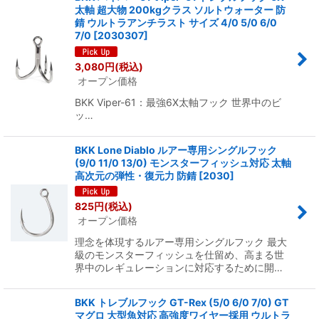
太軸 超大物 200kgクラス ソルトウォーター 防
錆 ウルトラアンチラスト サイズ 4/0 5/0 6/0
7/0
[
2030307
]
3,080
円
(税込)
オープン価格
BKK Viper-61：最強6X太軸フック 世界中のビ
ッ…
BKK Lone Diablo ルアー専用シングルフック
(9/0 11/0 13/0) モンスターフィッシュ対応 太軸
高次元の弾性・復元力 防錆
[
2030
]
825
円
(税込)
オープン価格
理念を体現するルアー専用シングルフック 最大
級のモンスターフィッシュを仕留め、高まる世
界中のレギュレーションに対応するために開…
BKK トレブルフック GT-Rex (5/0 6/0 7/0) GT
マグロ 大型魚対応 高強度ワイヤー採用 ウルトラ