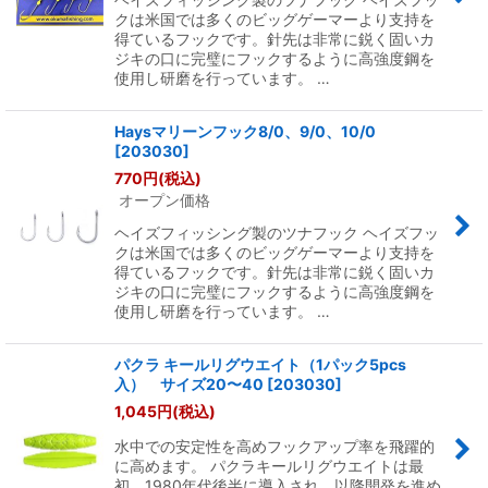
クは米国では多くのビッグゲーマーより支持を
得ているフックです。針先は非常に鋭く固いカ
ジキの口に完璧にフックするように高強度鋼を
使用し研磨を行っています。 …
Haysマリーンフック8/0、9/0、10/0
[
203030
]
770
円
(税込)
オープン価格
ヘイズフィッシング製のツナフック ヘイズフッ
クは米国では多くのビッグゲーマーより支持を
得ているフックです。針先は非常に鋭く固いカ
ジキの口に完璧にフックするように高強度鋼を
使用し研磨を行っています。 …
パクラ キールリグウエイト（1パック5pcs
入） サイズ20〜40
[
203030
]
1,045
円
(税込)
水中での安定性を高めフックアップ率を飛躍的
に高めます。 パクラキールリグウエイトは最
初、1980年代後半に導入され、以降開発を進め