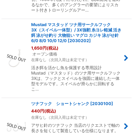
るなかで、多くのアングラーの要望によりスカ
ート付きトローリングルアー…
Mustad マスタッド ツナ用サークルフック
3X（スイベル一体型）/ 3X強靭 糸ヨレ軽減 活き
餌 泳がせ釣り 大物狙い マグロ カジキ 泳がせ針
6/0 8/0 10/0 12/0
[
2030202
]
1,650
円
(税込)
オープン価格
在庫なし（次回入荷は未定です）
活き餌を活かし魚を保護する専用設計
Mustad（マスタッド）のツナ用サークルフック
3Xは、フックとスイベルを強固に連結した一体
型モデルです。スイベルが滑らかに回転する
こ…
ツナフック ショートシャンク
[
2030100
]
440
円
(税込)
在庫なし（次回入荷は未定です）
アサヒ針のツナフック 当店のリクエストで軸の
長さを短くして製造している仕様になります。