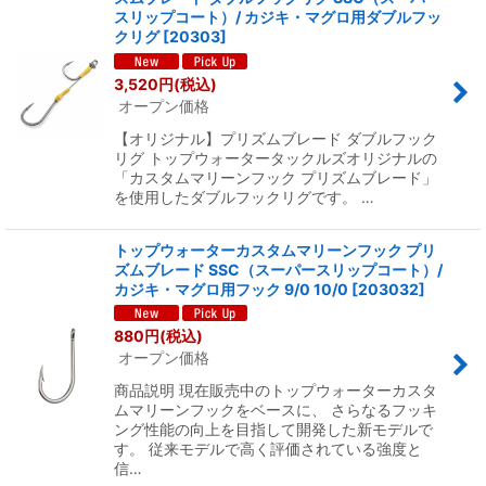
表示数
:
スリップコート）/ カジキ・マグロ用ダブルフッ
クリグ
[
20303
]
並び順
:
3,520
円
(税込)
オープン価格
絞り込む
【オリジナル】プリズムブレード ダブルフック
リグ トップウォータータックルズオリジナルの
「カスタムマリーンフック プリズムブレード」
を使用したダブルフックリグです。 …
トップウォーターカスタムマリーンフック プリ
ズムブレード SSC（スーパースリップコート）/
カジキ・マグロ用フック 9/0 10/0
[
203032
]
880
円
(税込)
オープン価格
商品説明 現在販売中のトップウォーターカスタ
ムマリーンフックをベースに、 さらなるフッキ
ング性能の向上を目指して開発した新モデルで
す。 従来モデルで高く評価されている強度と
信…