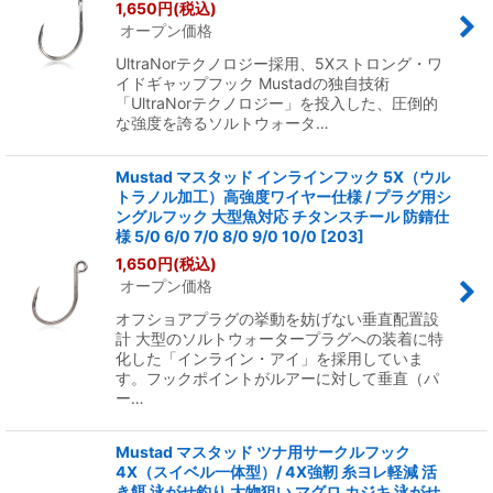
1,650
円
(税込)
オープン価格
UltraNorテクノロジー採用、5Xストロング・ワ
イドギャップフック Mustadの独自技術
「UltraNorテクノロジー」を投入した、圧倒的
な強度を誇るソルトウォータ…
Mustad マスタッド インラインフック 5X（ウル
トラノル加工）高強度ワイヤー仕様 / プラグ用シ
ングルフック 大型魚対応 チタンスチール 防錆仕
様 5/0 6/0 7/0 8/0 9/0 10/0
[
203
]
1,650
円
(税込)
オープン価格
オフショアプラグの挙動を妨げない垂直配置設
計 大型のソルトウォータープラグへの装着に特
化した「インライン・アイ」を採用していま
す。フックポイントがルアーに対して垂直（パ
ー…
Mustad マスタッド ツナ用サークルフック
4X（スイベル一体型）/ 4X強靭 糸ヨレ軽減 活
き餌 泳がせ釣り 大物狙い マグロ カジキ 泳がせ