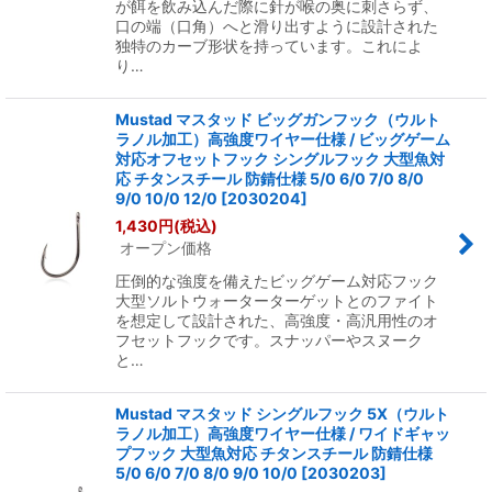
が餌を飲み込んだ際に針が喉の奥に刺さらず、
口の端（口角）へと滑り出すように設計された
独特のカーブ形状を持っています。これによ
り…
Mustad マスタッド ビッグガンフック（ウルト
ラノル加工）高強度ワイヤー仕様 / ビッグゲーム
対応オフセットフック シングルフック 大型魚対
応 チタンスチール 防錆仕様 5/0 6/0 7/0 8/0
9/0 10/0 12/0
[
2030204
]
1,430
円
(税込)
オープン価格
圧倒的な強度を備えたビッグゲーム対応フック
大型ソルトウォーターターゲットとのファイト
を想定して設計された、高強度・高汎用性のオ
フセットフックです。スナッパーやスヌーク
と…
Mustad マスタッド シングルフック 5X（ウルト
ラノル加工）高強度ワイヤー仕様 / ワイドギャッ
プフック 大型魚対応 チタンスチール 防錆仕様
5/0 6/0 7/0 8/0 9/0 10/0
[
2030203
]