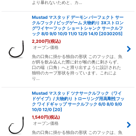
より暴れないためと、カ…
Mustad マスタッド デーモン パーフェクト サー
クルフック / ビッグゲーム 大物釣り 3Xストロン
グワイヤーフック ショートシャンク サークルフ
ック 8/0 9/0 10/0 11/0 12/0 14/0
[
2030205
]
2,200
円
(税込)
オープン価格
魚の口角に掛かる独自の形状 このフックは、魚
が餌を飲み込んだ際に針が喉の奥に刺さらず、
口の端（口角）へと滑り出すように設計された
独特のカーブ形状を持っています。これによ
り…
Mustad マスタッド ツナサークルフック（ワイ
ドゲイプ）/ 大物釣り トローリング用高剛性フッ
ク ワイドギャップ サークルフック 6/0 8/0 9/0
10/0 12/0
[
20
]
1,540
円
(税込)
オープン価格
魚の口角に掛かる独自の形状 このフックは、魚