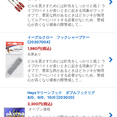
ビルを貫さすためには針先をしっかりと砥ぐ ラ
イブのベイトが多いときに起きる現象がフック
オフで、豊富な餌があるときほどカジキが無理
してルアーにバイトする必要がないため、警戒
心が高くなり捕食の際警戒して…
イーグルクロー フックシャープナー
[
20307004
]
1,980
円
(税込)
在庫あり
ビルを貫さすためには針先をしっかりと砥ぐ ラ
イブのベイトが多いときに起きる現象がフック
オフで、豊富な餌があるときほどカジキが無理
してルアーにバイトする必要がないため、警戒
心が高くなり捕食の際警戒して…
Haysマリーンフック ダブルフックリグ
8/0、9/0、10/0
[
203020
]
3,300
円
(税込)
オープン価格
ヘイズフィッシング製のツナフック ヘイズフッ