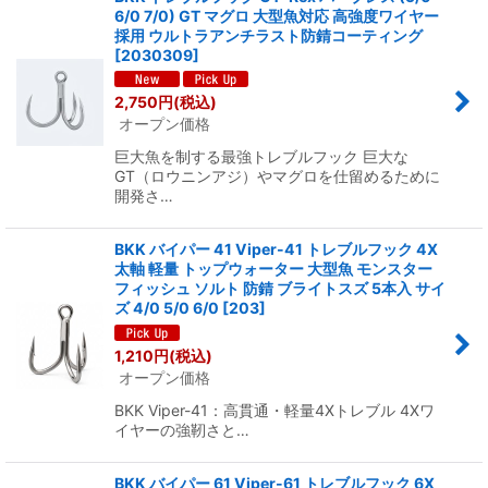
6/0 7/0) GT マグロ 大型魚対応 高強度ワイヤー
採用 ウルトラアンチラスト防錆コーティング
[
2030309
]
2,750
円
(税込)
オープン価格
巨大魚を制する最強トレブルフック 巨大な
GT（ロウニンアジ）やマグロを仕留めるために
開発さ…
BKK バイパー 41 Viper-41 トレブルフック 4X
太軸 軽量 トップウォーター 大型魚 モンスター
フィッシュ ソルト 防錆 ブライトスズ 5本入 サイ
ズ 4/0 5/0 6/0
[
203
]
1,210
円
(税込)
オープン価格
BKK Viper-41：高貫通・軽量4Xトレブル 4Xワ
イヤーの強靭さと…
BKK バイパー 61 Viper-61 トレブルフック 6X