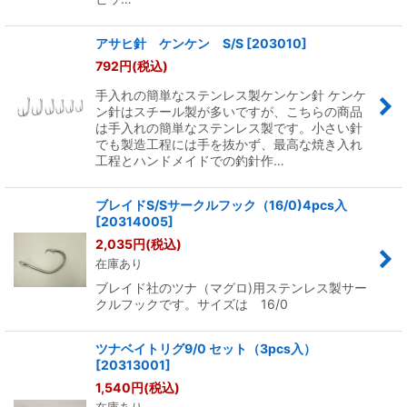
アサヒ針 ケンケン S/S
[
203010
]
792
円
(税込)
手入れの簡単なステンレス製ケンケン針 ケンケ
ン針はスチール製が多いですが、こちらの商品
は手入れの簡単なステンレス製です。小さい針
でも製造工程には手を抜かず、最高な焼き入れ
工程とハンドメイドでの釣針作…
ブレイドS/Sサークルフック（16/0)4pcs入
[
20314005
]
2,035
円
(税込)
在庫あり
ブレイド社のツナ（マグロ)用ステンレス製サー
クルフックです。サイズは 16/0
ツナベイトリグ9/0 セット（3pcs入）
[
20313001
]
1,540
円
(税込)