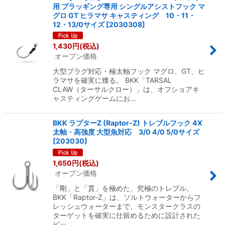
用 プラッギング専用 シングルアシストフック マ
グロ GT ヒラマサ キャスティング 10・11・
12・13/0サイズ
[
2030308
]
1,430
円
(税込)
オープン価格
大型プラグ対応・極太軸フック マグロ、GT、ヒ
ラマサを確実に獲る。 BKK「TARSAL
CLAW（ターサルクロー）」は、オフショアキ
ャスティングゲームにお…
BKK ラプターZ (Raptor-Z) トレブルフック 4X
太軸・高強度 大型魚対応 3/0 4/0 5/0サイズ
[
203030
]
1,650
円
(税込)
オープン価格
「剛」と「貫」を極めた、究極のトレブル。
BKK「Raptor-Z」は、ソルトウォーターからフ
レッシュウォーターまで、モンスタークラスの
ターゲットを確実に仕留めるために設計された
ビッ…