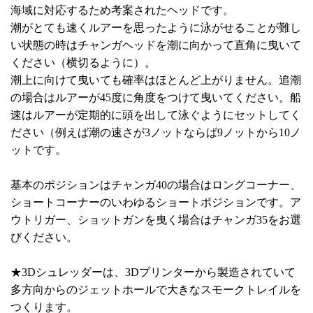
海域に対応するため考案されたヘッドです。
潮がとても速くルアーを思ったように泳がせることが難し
い状態の時はチャンガヘッドを潮に向かって直角に曳いて
ください（横切るように）。
潮上に向けて曳いても確率はほとんど上がりません。追潮
の場合はルアーが45度に角度をつけて曳いてください。船
速はルアーが定期的に頭を出して泳ぐようにセットしてく
ださい（例えば潮の速さが3ノットならば9ノットから10ノ
ットです。
基本のポジションはチャンガ40の場合はロングコーナー、
ショートコーナーのいわゆるショートポジションです。ア
ウトリガー、ショットガンを曳く場合はチャンガ35をお選
びください。
★3Dシュレッダーは、3Dプリンターから製造されていて
多方向からのジェットホールで大きなスモークトレイルを
つくります。