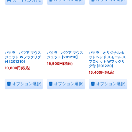
パクラ パウア マウス
パクラ パウア マウス
パクラ オリジナルホ
ジェット Wフックリグ
ジェット
[
201210
]
ットヘッド スモール ス
付
[
201210
]
プロケット Wフックリ
16,500
円
(税込)
グ付
[
201220
]
19,800
円
(税込)
15,400
円
(税込)
オプション選択
オプション選択
オプション選択