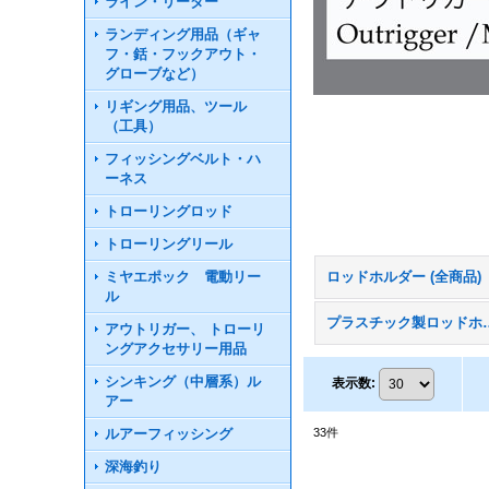
ライン・リーダー
ランディング用品（ギャ
フ・銛・フックアウト・
グローブなど）
リギング用品、ツール
（工具）
フィッシングベルト・ハ
ーネス
トローリングロッド
トローリングリール
ミヤエポック 電動リー
ロッドホルダー (全商品)
ル
プラスチック
アウトリガー、 トローリ
ングアクセサリー用品
シンキング（中層系）ル
表示数
:
アー
ルアーフィッシング
33
件
深海釣り