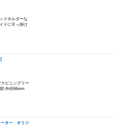
ッドホルダーな
イドに引っ掛け
0
]
でスピニングリー
部:外径66mm
ォーター オリジ