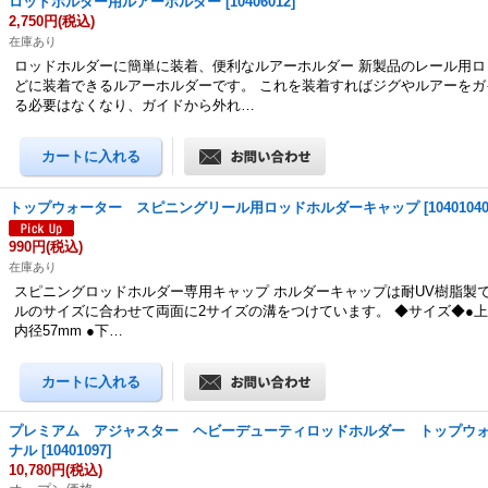
ロッドホルダー用ルアーホルダー
[
10406012
]
2,750円
(税込)
在庫あり
ロッドホルダーに簡単に装着、便利なルアーホルダー 新製品のレール用ロ
どに装着できるルアーホルダーです。 これを装着すればジグやルアーをガ
る必要はなくなり、ガイドから外れ…
トップウォーター スピニングリール用ロッドホルダーキャップ
[
1040104
990円
(税込)
在庫あり
スピニングロッドホルダー専用キャップ ホルダーキャップは耐UV樹脂製
ルのサイズに合わせて両面に2サイズの溝をつけています。 ◆サイズ◆●上
内径57mm ●下…
プレミアム アジャスター ヘビーデューティロッドホルダー トップウ
ナル
[
10401097
]
10,780円
(税込)