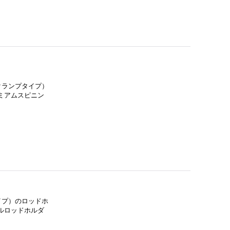
クランプタイプ）
ミアムスピニン
イプ）のロッドホ
ルロッドホルダ