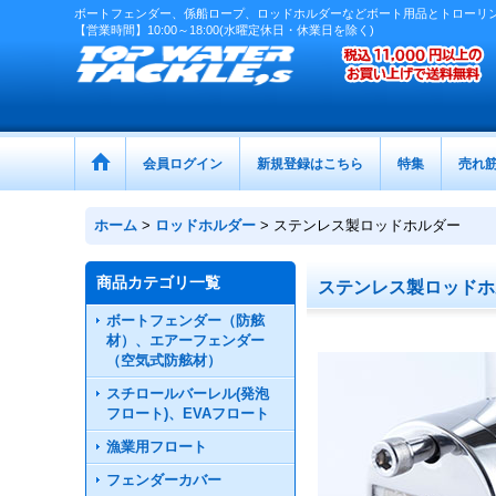
ボートフェンダー、係船ロープ、ロッドホルダーなどボート用品とトローリ
【営業時間】10:00～18:00(水曜定休日・休業日を除く)
会員ログイン
新規登録はこちら
特集
売れ
ホーム
>
ロッドホルダー
>
ステンレス製ロッドホルダー
商品カテゴリ一覧
ステンレス製ロッドホ
ボートフェンダー（防舷
材）、エアーフェンダー
（空気式防舷材）
スチロールバーレル(発泡
フロート)、EVAフロート
漁業用フロート
フェンダーカバー