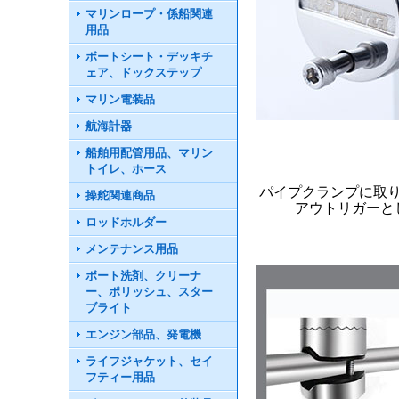
マリンロープ・係船関連
用品
ボートシート・デッキチ
ェア、ドックステップ
マリン電装品
航海計器
船舶用配管用品、マリン
トイレ、ホース
パイプクランプに取
操舵関連商品
アウトリガーと
ロッドホルダー
メンテナンス用品
ボート洗剤、クリーナ
ー、ポリッシュ、スター
ブライト
エンジン部品、発電機
ライフジャケット、セイ
フティー用品