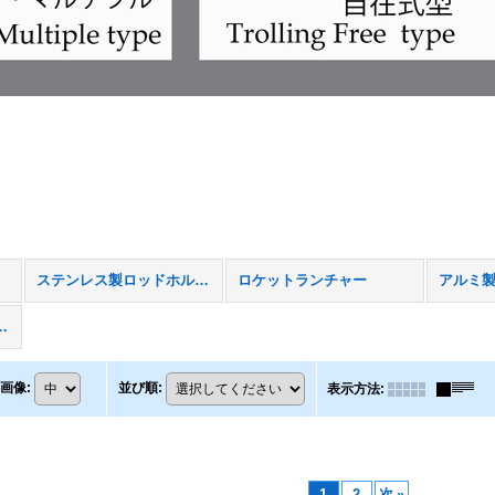
ステンレス製ロッドホルダー
ロケットランチャー
アルミ
製ロッドホルダー
画像
:
並び順
:
表示方法
:
1
2
次
»