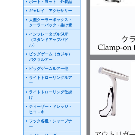
ボート・ヨット 外装品
ギャレイ アクセサリー
大型クーラーボックス・
クーラーバック・生け簀
インフレータブルSUP
（スタンドアップパド
ル）
ビッグゲーム（カジキ）
パクラルアー
ビッグゲームルアー他
ライトトローリングルア
ー
ライトトローリング仕掛
け
ティーザー・ドレッジ・
ヒコ－キ
フック各種・シャープナ
ー