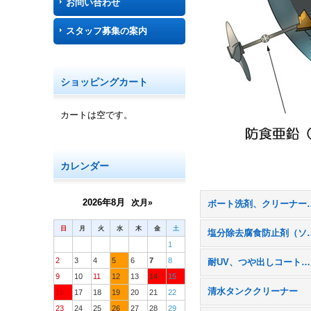
お問い合わせ
スタッフ募集の案内
ショッピングカート
カートは空です。
カレンダー
2026年8月
次月»
ボート洗剤、クリーナー、ポ
日
月
火
水
木
金
土
塩分除去腐食防
1
2
3
4
5
6
7
8
耐UV、つや出しコート・ワックス
9
10
11
12
13
14
15
清水タンククリーナー
16
17
18
19
20
21
22
23
24
25
26
27
28
29