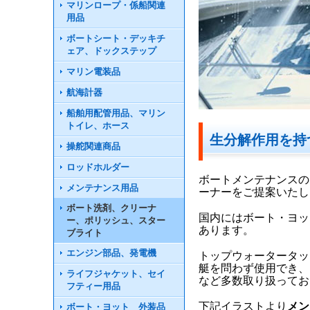
マリンロープ・係船関連
用品
ボートシート・デッキチ
ェア、ドックステップ
マリン電装品
航海計器
船舶用配管用品、マリン
トイレ、ホース
生分解作用を持
操舵関連商品
ロッドホルダー
ボートメンテナンスの
メンテナンス用品
ーナーをご提案いたし
ボート洗剤、クリーナ
国内にはボート・ヨッ
ー、ポリッシュ、スター
あります。
ブライト
エンジン部品、発電機
トップウォータータッ
艇を問わず使用でき、
ライフジャケット、セイ
など多数取り扱ってお
フティー用品
下記イラストより
メン
ボート・ヨット 外装品