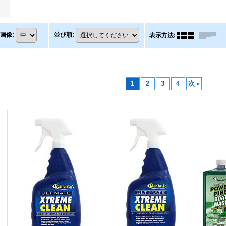
画像
:
並び順
:
表示方法
:
1
2
3
4
次
»