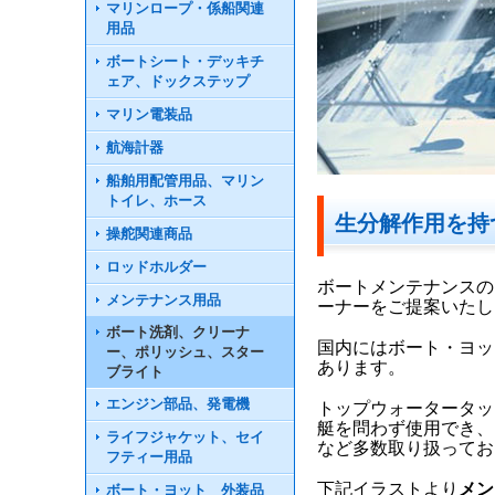
マリンロープ・係船関連
用品
ボートシート・デッキチ
ェア、ドックステップ
マリン電装品
航海計器
船舶用配管用品、マリン
トイレ、ホース
生分解作用を持
操舵関連商品
ロッドホルダー
ボートメンテナンスの
メンテナンス用品
ーナーをご提案いたし
ボート洗剤、クリーナ
国内にはボート・ヨッ
ー、ポリッシュ、スター
あります。
ブライト
エンジン部品、発電機
トップウォータータッ
艇を問わず使用でき、
ライフジャケット、セイ
など多数取り扱ってお
フティー用品
下記イラストより
メン
ボート・ヨット 外装品