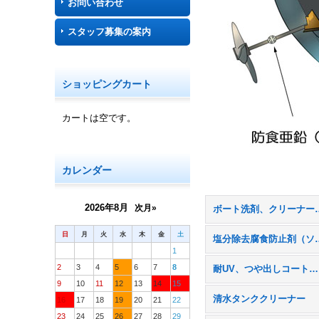
お問い合わせ
スタッフ募集の案内
ショッピングカート
カートは空です。
カレンダー
2026年8月
次月»
ボート洗剤、クリーナー、ポ
日
月
火
水
木
金
土
塩分除去腐食防
1
2
3
4
5
6
7
8
耐UV、つや出しコート・ワックス
9
10
11
12
13
14
15
清水タンククリーナー
16
17
18
19
20
21
22
23
24
25
26
27
28
29