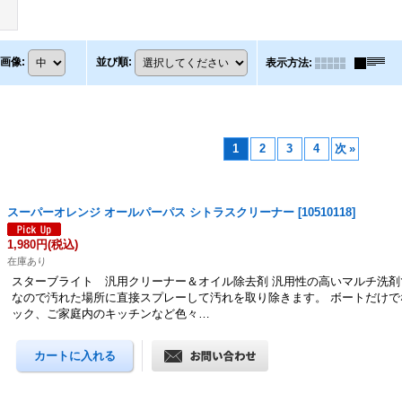
画像
:
並び順
:
表示方法
:
1
2
3
4
次
»
スーパーオレンジ オールパーパス シトラスクリーナー
[
10510118
]
1,980円
(税込)
在庫あり
スターブライト 汎用クリーナー＆オイル除去剤 汎用性の高いマルチ洗剤
なので汚れた場所に直接スプレーして汚れを取り除きます。 ボートだけで
ック、ご家庭内のキッチンなど色々…