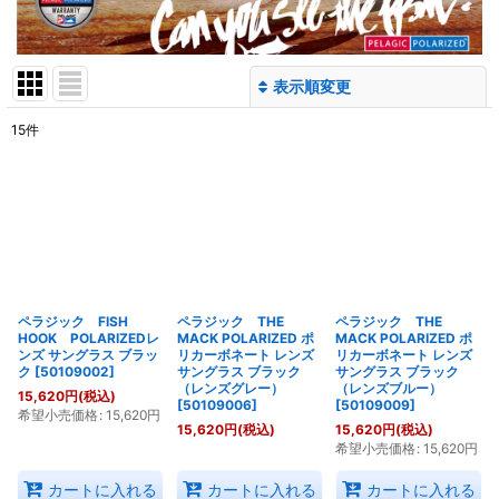
表示順変更
閉じる
15
件
表示数
:
並び順
:
絞り込む
ペラジック FISH
ペラジック THE
ペラジック THE
HOOK POLARIZEDレ
MACK POLARIZED ポ
MACK POLARIZED ポ
ンズ サングラス ブラッ
リカーボネート レンズ
リカーボネート レンズ
ク
[
50109002
]
サングラス ブラック
サングラス ブラック
（レンズグレー）
（レンズブルー）
15,620
円
(税込)
[
50109006
]
[
50109009
]
希望小売価格
:
15,620
円
15,620
円
(税込)
15,620
円
(税込)
希望小売価格
:
15,620
円
カートに入れる
カートに入れる
カートに入れる