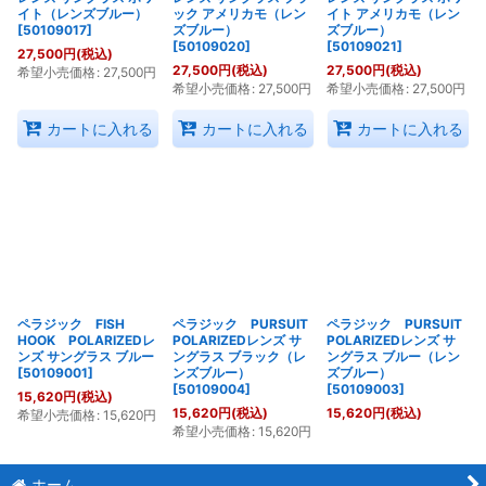
イト（レンズブルー）
ック アメリカモ（レン
イト アメリカモ（レン
[
50109017
]
ズブルー）
ズブルー）
[
50109020
]
[
50109021
]
27,500
円
(税込)
27,500
円
(税込)
27,500
円
(税込)
希望小売価格
:
27,500
円
希望小売価格
:
27,500
円
希望小売価格
:
27,500
円
カートに入れる
カートに入れる
カートに入れる
ペラジック FISH
ペラジック PURSUIT
ペラジック PURSUIT
HOOK POLARIZEDレ
POLARIZEDレンズ サ
POLARIZEDレンズ サ
ンズ サングラス ブルー
ングラス ブラック（レ
ングラス ブルー（レン
[
50109001
]
ンズブルー）
ズブルー）
[
50109004
]
[
50109003
]
15,620
円
(税込)
15,620
円
(税込)
15,620
円
(税込)
希望小売価格
:
15,620
円
希望小売価格
:
15,620
円
ホーム