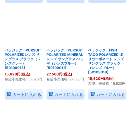
ペラジック PURSUIT
ペラジック PURSUIT
ペラジック FISH
POLARIZEDレンズ サ
POLARIZED MINERAL
TACO POLARIZED ポ
ングラス ブラック（レ
レンズ サングラス べっ
リカーボネート レンズ
ンズグレー）
甲（レンズブルー）
サングラス ブラック
[
50109013
]
[
50109011
]
（レンズブルー）
[
50109019
]
15,620
円
(税込)
27,500
円
(税込)
15,620
円
(税込)
希望小売価格
:
15,620
円
希望小売価格
:
27,500
円
希望小売価格
:
15,620
円
カートに入れる
カートに入れる
カートに入れる