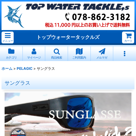
トップウォータータックルズ
メニュー
カート
カテゴリ
マイページ
商品検索
ご利用案内
メルマガ
ホーム
>
PELAGIC
>
サングラス
サングラス