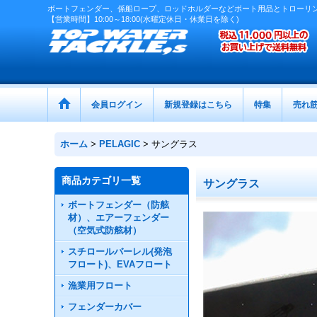
ボートフェンダー、係船ロープ、ロッドホルダーなどボート用品とトローリ
【営業時間】10:00～18:00(水曜定休日・休業日を除く)
会員ログイン
新規登録はこちら
特集
売れ
ホーム
>
PELAGIC
>
サングラス
商品カテゴリ一覧
サングラス
ボートフェンダー（防舷
材）、エアーフェンダー
（空気式防舷材）
スチロールバーレル(発泡
フロート)、EVAフロート
漁業用フロート
フェンダーカバー