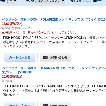
画像
:
並び順
:
表示方法
:
ペラジック FISH HOOK POLARIZEDレンズ サングラス ブラック
[
5010
15,620円
(税込)
希望小売価格
:
15,620円
在庫残りわずか 売り切れの場合がございます。ご了承ください。
FISH HOOK POLARIZEDレンズ サングラスFISH HOOKは、最高の
感を出すよう設計されたデザイン性抜群のオーシャンライフスタイルに最
シングサングラス。…
ペラジック THE MACK POLARIZED ポリカーボネート レンズ サング
ズグレー）
[
50109006
]
15,620円
(税込)
在庫あり
THE MACK POLARIZEDPOLYCARBONATEレンズ サングラスTHE M
心地とフィット感を出すよう設計されたデザイン性抜群のオーシャンライ
適の偏光フ…