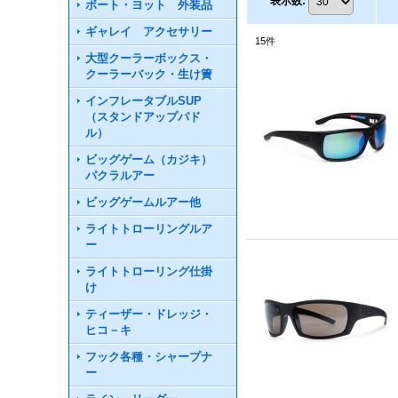
表示数
:
ボート・ヨット 外装品
ギャレイ アクセサリー
15
件
大型クーラーボックス・
クーラーバック・生け簀
インフレータブルSUP
（スタンドアップパド
ル）
ビッグゲーム（カジキ）
パクラルアー
ビッグゲームルアー他
ライトトローリングルア
ー
ライトトローリング仕掛
け
ティーザー・ドレッジ・
ヒコ－キ
フック各種・シャープナ
ー