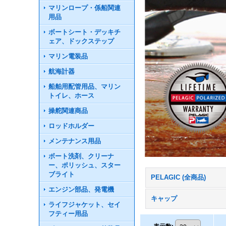
マリンロープ・係船関連
用品
ボートシート・デッキチ
ェア、ドックステップ
マリン電装品
航海計器
船舶用配管用品、マリン
トイレ、ホース
操舵関連商品
ロッドホルダー
メンテナンス用品
ボート洗剤、クリーナ
ー、ポリッシュ、スター
ブライト
PELAGIC (全商品)
エンジン部品、発電機
キャップ
ライフジャケット、セイ
フティー用品