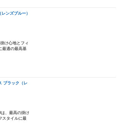
っ甲（レンズブルー）
最高の掛け心地とフィ
に最適の最高基
ラス ブラック（レ
TACOは、最高の掛け
フスタイルに最