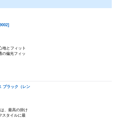
9002
]
掛け心地とフィット
適の偏光フィッ
ラス ブラック（レン
ACKは、最高の掛け
フスタイルに最