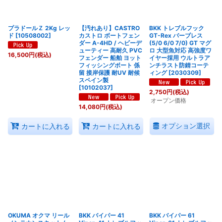
プラドールＺ 2Kg レッ
【汚れあり】CASTRO
BKK トレブルフック
ド
[
10508002
]
カストロ ボートフェン
GT-Rex バーブレス
ダー A-4HD / ヘビーデ
(5/0 6/0 7/0) GT マグ
ューティー 高耐久 PVC
ロ 大型魚対応 高強度ワ
16,500
円
(税込)
フェンダー 船舶 ヨット
イヤー採用 ウルトラア
フィッシングボート 係
ンチラスト防錆コーテ
留 接岸保護 耐UV 耐候
ィング
[
2030309
]
スペイン製
[
10102037
]
2,750
円
(税込)
オープン価格
14,080
円
(税込)
オプション選択
カートに入れる
カートに入れる
OKUMA オクマ リール
BKK バイパー 41
BKK バイパー 61