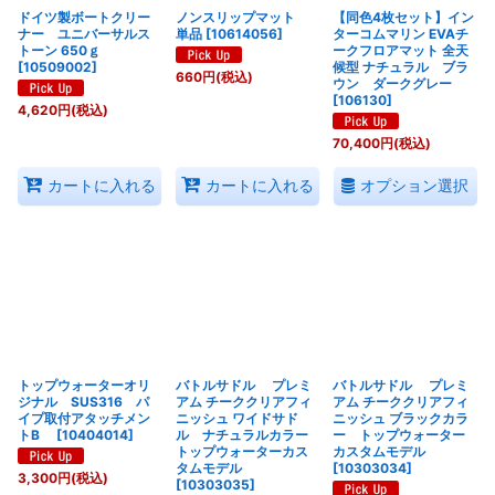
ドイツ製ボートクリー
ノンスリップマット
【同色4枚セット】イン
ナー ユニバーサルス
単品
[
10614056
]
ターコムマリン EVAチ
トーン 650ｇ
ークフロアマット 全天
[
10509002
]
候型 ナチュラル ブラ
660
円
(税込)
ウン ダークグレー
[
106130
]
4,620
円
(税込)
70,400
円
(税込)
オプション選択
カートに入れる
カートに入れる
トップウォーターオリ
バトルサドル プレミ
バトルサドル プレミ
ジナル SUS316 パ
アム チーククリアフィ
アム チーククリアフィ
イプ取付アタッチメン
ニッシュ ワイドサド
ニッシュ ブラックカラ
トB
[
10404014
]
ル ナチュラルカラー
ー トップウォーター
トップウォーターカス
カスタムモデル
タムモデル
[
10303034
]
3,300
円
(税込)
[
10303035
]