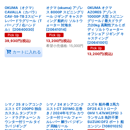
OKUMA（オクマ）
オクマ (okuma) アゾレ
OKUMA オクマ
CAVALLA（カバラ）
ス 8000P スピニングリ
AZORES アゾレス
CAV-5II-TB 2スピード
ール ジギング キャステ
10000P 大型 スピニン
レバードラグリール（T
ィング 船釣り ソルトウ
グリール / 最大ドラグ
バーノブ / 右ハンド
ォーター 対海水
力20kg 高剛性アルミボ
ル）
[
20640030
]
[
20641014
]
ディ ソルトウォーター
オフショア ジギング キ
ャスティング
39,930
円
(税込)
13,200
円
(税込)
[
20641001
]
希望小売価格
:
15,000
円
カートに入れる
13,200
円
(税込)
シマノ 25 オシアコンク
シマノ 24 オシアコンク
スズキ 船外機 2馬力
エスト CT 200PG 独自
エストCT 301MG 左巻
DF2S 4ストローク
カスタム タングステ
き / 2024年モデル カウ
OHV 1.47kW(2PS) ト
ン・ドラグチューン カ
ンター付リール フォー
ランサムS 免許不要
ウンター付リール タイ
ルレバー 鯛ラバ ジギン
SUZUKI DF2 ボート 船
ラバ ジギング
グ 両軸リール
エンジン
[
10801025
]