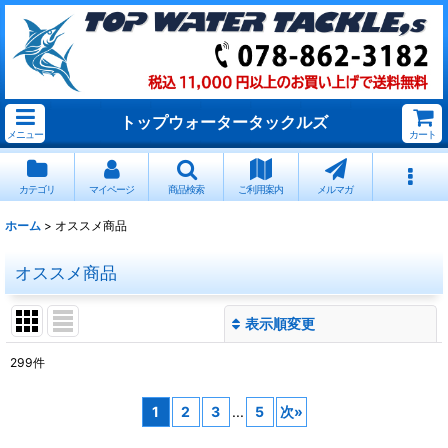
トップウォータータックルズ
メニュー
カート
カテゴリ
マイページ
商品検索
ご利用案内
メルマガ
ホーム
>
オススメ商品
オススメ商品
表示順変更
閉じる
299
件
表示数
:
1
2
3
...
5
次
»
並び順
: