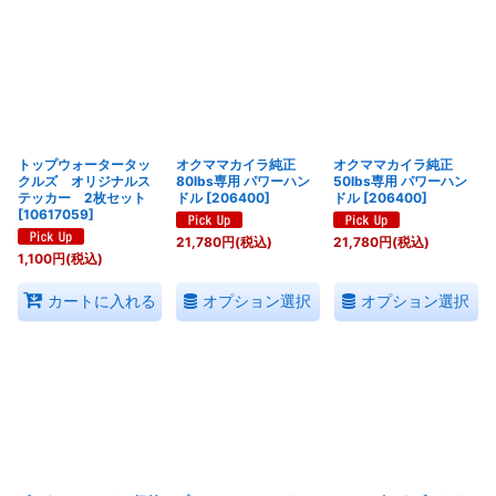
トップウォータータッ
オクママカイラ純正
オクママカイラ純正
クルズ オリジナルス
80lbs専用 パワーハン
50lbs専用 パワーハン
テッカー 2枚セット
ドル
[
206400
]
ドル
[
206400
]
[
10617059
]
21,780
円
(税込)
21,780
円
(税込)
1,100
円
(税込)
オプション選択
オプション選択
カートに入れる