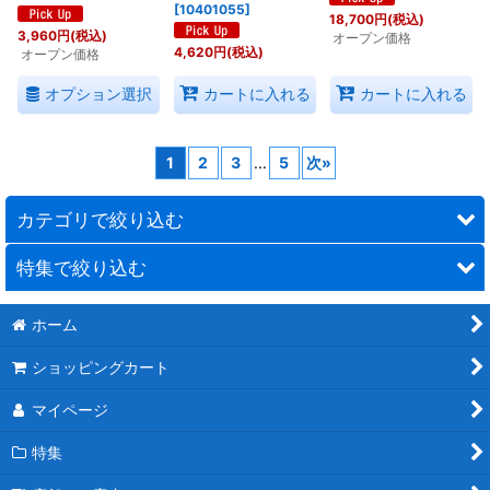
[
10401055
]
18,700
円
(税込)
3,960
円
(税込)
オープン価格
4,620
円
(税込)
オープン価格
オプション選択
カートに入れる
カートに入れる
1
2
3
...
5
次
»
カテゴリで絞り込む
特集で絞り込む
ボートフェンダー（防舷材）、エアーフェンダー（空気式防舷
材）
ホーム
カスタムデザイン EVAチークフロアマット 販売のご案内
スチロールバーレル(発泡フロート)、EVAフロート
ショッピングカート
EVAチークフロアマット 特注施工例
漁業用フロート
マイページ
ボート用洗剤の選び方＆使い方
フェンダーカバー
特集
DIYできる簡単で素晴らしいコート剤”スターブライト マリンポ
マリンロープ・係船関連用品
リッシュ”