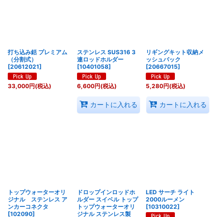
打ち込み銛 プレミアム
ステンレス SUS316 3
リギングキット収納メ
（分割式）
連ロッドホルダー
ッシュバック
[
20612021
]
[
10401058
]
[
20667015
]
33,000
円
(税込)
6,600
円
(税込)
5,280
円
(税込)
カートに入れる
カートに入れる
トップウォーターオリ
ドロップインロッドホ
LED サーチ ライト
ジナル ステンレス ア
ルダー スイベル トップ
2000ルーメン
ンカーコネクタ
トップウォーターオリ
[
10310022
]
[
102090
]
ジナル ステンレス製