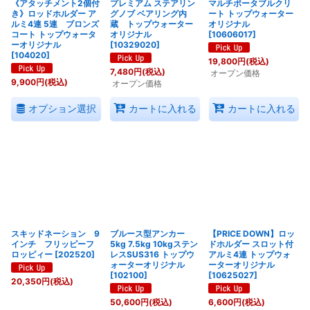
《アタッチメント2個付
プレミアム ステアリン
マルチポータブルクリ
き》ロッドホルダー ア
グノブ ベアリング内
ート トップウォーター
ルミ4連 5連 ブロンズ
蔵 トップウォーター
オリジナル
コート トップウォータ
オリジナル
[
10606017
]
ーオリジナル
[
10329020
]
[
104020
]
19,800
円
(税込)
7,480
円
(税込)
オープン価格
9,900
円
(税込)
オープン価格
オプション選択
カートに入れる
カートに入れる
スキッドネーション 9
ブルース型アンカー
【PRICE DOWN】ロッ
インチ フリッピーフ
5kg 7.5kg 10kgステン
ドホルダー スロット付
ロッピィー
[
202520
]
レスSUS316 トップウ
アルミ4連 トップウォ
ォーターオリジナル
ーターオリジナル
[
102100
]
[
10625027
]
20,350
円
(税込)
50,600
円
(税込)
6,600
円
(税込)