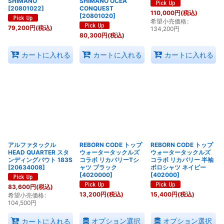
SHIMANO
SHIMANO OCEA
[
20801022
]
CONQUEST
110,000
円
(税込)
[
20801020
]
希望小売価格
:
79,200
円
(税込)
134,200
円
80,300
円
(税込)
カートに入れる
カートに入れる
カートに入れる
アルファタックル
REBORN CODE トップ
REBORN CODE トップ
HEAD QUARTER スタ
ウォータータックルズ
ウォータータックルズ
ンディングバウト 183S
コラボ リカバリーTシ
コラボ リカバリー 半袖
[
20634008
]
ャツ ブラック
ポロシャツ ネイビー
[
4020000
]
[
402000
]
83,600
円
(税込)
13,200
円
(税込)
15,400
円
(税込)
希望小売価格
:
104,500
円
オプション選択
オプション選択
カートに入れる