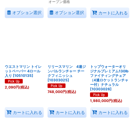
オープン価格
オプション選択
オプション選択
カートに入れる
ウエストマリン トイレ
リリースマリン 4連ジ
トップウォーターオリ
ットペーパー 4ロール
ンバルランチャー チー
ジナルプレミアム130lb
入り
[
10510135
]
クフィニッシュ
ファイティングチェア
[
10303025
]
（4連ロケットランチャ
ー付）ナチュラル
2,090
円
(税込)
[
10303026
]
748,000
円
(税込)
1,980,000
円
(税込)
カートに入れる
カートに入れる
カートに入れる