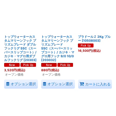
絞り込む
トップウォーターカス
トップウォーターカス
プラドールＺ 2Kg ブル
タムマリーンフック プ
タムマリーンフック プ
ー
[
10508003
]
リズムブレード ダブル
リズムブレード
フックリグ SSC（スー
SSC（スーパースリッ
16,500
円
(税込)
パースリップコート）/
プコート）/ カジキ・マ
カジキ・マグロ用ダブ
グロ用フック 9/0 10/0
ルフックリグ
[
20303
]
[
203032
]
3,520
円
(税込)
880
円
(税込)
オープン価格
オープン価格
オプション選択
オプション選択
カートに入れる