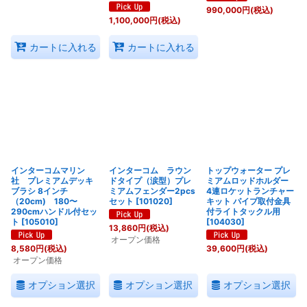
990,000
円
(税込)
1,100,000
円
(税込)
カートに入れる
カートに入れる
インターコムマリン
インターコム ラウン
トップウォーター プレ
社 プレミアムデッキ
ドタイプ（涙型）プレ
ミアムロッドホルダー
ブラシ 8インチ
ミアムフェンダー2pcs
4連ロケットランチャー
（20cm) 180〜
セット
[
101020
]
キット パイプ取付金具
290cmハンドル付セッ
付ライトタックル用
ト
[
105010
]
[
104030
]
13,860
円
(税込)
オープン価格
8,580
円
(税込)
39,600
円
(税込)
オープン価格
オプション選択
オプション選択
オプション選択