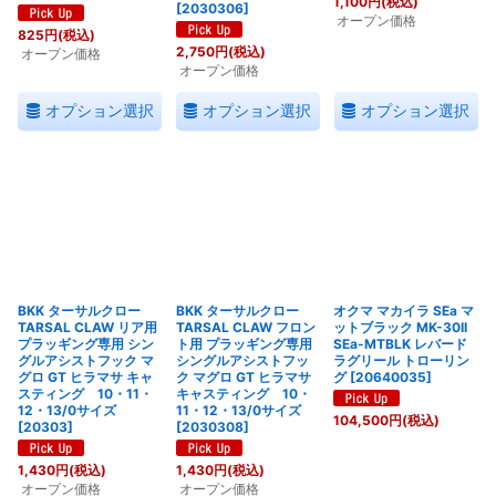
1,100
円
(税込)
[
2030306
]
オープン価格
825
円
(税込)
2,750
円
(税込)
オープン価格
オープン価格
オプション選択
オプション選択
オプション選択
BKK ターサルクロー
BKK ターサルクロー
オクマ マカイラ SEa マ
TARSAL CLAW リア用
TARSAL CLAW フロン
ットブラック MK-30II
プラッギング専用 シン
ト用 プラッギング専用
SEa-MTBLK レバード
グルアシストフック マ
シングルアシストフッ
ラグリール トローリン
グロ GT ヒラマサ キャ
ク マグロ GT ヒラマサ
グ
[
20640035
]
スティング 10・11・
キャスティング 10・
12・13/0サイズ
11・12・13/0サイズ
104,500
円
(税込)
[
20303
]
[
2030308
]
1,430
円
(税込)
1,430
円
(税込)
オープン価格
オープン価格