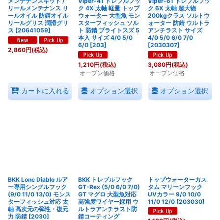
メンテナンスキット /
Viper-41 トレブルフッ
Viper-61 トレブルフッ
リールメンテナンス リ
ク 4X 太軸 軽量 トップ
ク 6X 太軸 超大物
ールオイル 防錆オイル
ウォーター 大型魚 モン
200kgクラス ソルトウ
リールグリス 潤滑グリ
スターフィッシュ ソル
ォーター 防錆 ウルトラ
ス
[
20641059
]
ト 防錆 ブライトスズ 5
アンチラスト サイズ
本入 サイズ 4/0 5/0
4/0 5/0 6/0 7/0
6/0
[
203
]
[
2030307
]
2,860
円
(税込)
1,210
円
(税込)
3,080
円
(税込)
オープン価格
オープン価格
オプション選択
オプション選択
カートに入れる
BKK Lone Diablo ルア
BKK トレブルフック
トップウォーターカス
ー専用シングルフック
GT-Rex (5/0 6/0 7/0)
タム マリーンフック
(9/0 11/0 13/0) モンス
GT マグロ 大型魚対応
UVカラー 9/0 10/0
ターフィッシュ対応 太
高強度ワイヤー採用 ウ
11/0 12/0
[
203030
]
軸 高次元の弾性・復元
ルトラアンチラスト防
力 防錆
[
2030
]
錆コーティング