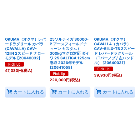
OKUMA（オクマ）レバ
25ソルティガ 30000-
OKUMA（オクマ）
ードラグリール カバラ
P アースフィールドチ
CAVALLA（カバラ）
(CAVALLA) CAV-
ューン カスタム /
CAV-5IILX-TB 2スピー
12IIN 2スピード ナロー
300kgマグロ対応 ダイ
ド レバードラグリール
モデル
[
20640032
]
ワ 25 SALTIGA 125cm
（Tバーノブ / 左ハンド
巻取 2026年モデル
ル）
[
20640031
]
[
20641058
]
47,080
円
(税込)
39,930
円
(税込)
220,000
円
(税込)
カートに入れる
カートに入れる
カートに入れる