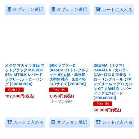
オプション選択
オプション選択
カートに入れる
オクマ マカイラ SEa マ
BKK ラプターZ
OKUMA（オクマ）
ットブラック MK-20II
(Raptor-Z) トレブルフ
CAVALLA（カバラ）
SEa-MTBLK レバード
ック 4X太軸・高強度
CAV-12IILX 左巻き ト
ラグリール トローリン
大型魚対応 3/0 4/0
ローリングリール ジギ
グ
[
20640034
]
5/0サイズ
[
203030
]
ングリール マグロ カジ
キ GT 大物対応 レバー
ドラグ 2スピード
102,300
円
(税込)
1,650
円
(税込)
[
20640033
]
オープン価格
50,380
円
(税込)
オプション選択
カートに入れる
カートに入れる