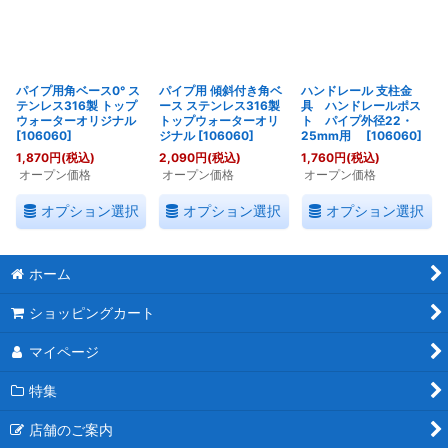
パイプ用角ベース0° ス
パイプ用 傾斜付き角ベ
ハンドレール 支柱金
テンレス316製 トップ
ース ステンレス316製
具 ハンドレールポス
ウォーターオリジナル
トップウォーターオリ
ト パイプ外径22・
[
106060
]
ジナル
[
106060
]
25mm用
[
106060
]
1,870
円
(税込)
2,090
円
(税込)
1,760
円
(税込)
オープン価格
オープン価格
オープン価格
オプション選択
オプション選択
オプション選択
ホーム
ショッピングカート
マイページ
特集
店舗のご案内