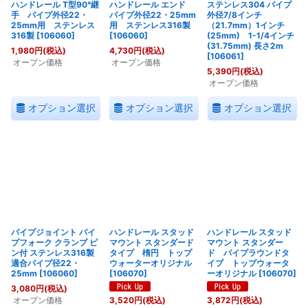
ハンドレール T型90°継
ハンドレール エンド
ステンレス304 パイプ
手 パイプ外径22・
パイプ外径22・25mm
外径7/8インチ
25mm用 ステンレス
用 ステンレス316製
（21.7mm）1インチ
316製
[
106060
]
[
106060
]
(25mm) 1-1/4インチ
(31.75mm) 長さ2m
1,980
円
(税込)
4,730
円
(税込)
[
106061
]
オープン価格
オープン価格
5,390
円
(税込)
オープン価格
オプション選択
オプション選択
オプション選択
パイプジョイント パイ
ハンドレール スタッド
ハンドレール スタッド
プフォーク クランプ ピ
マウント スタンダード
マウント スタンダー
ン付 ステンレス316製
タイプ 楕円 トップ
ド パイプラウンドタ
適合パイプ径22・
ウォーターオリジナル
イプ トップウォータ
25mm
[
106060
]
[
106070
]
ーオリジナル
[
106070
]
3,080
円
(税込)
オープン価格
3,520
円
(税込)
3,872
円
(税込)