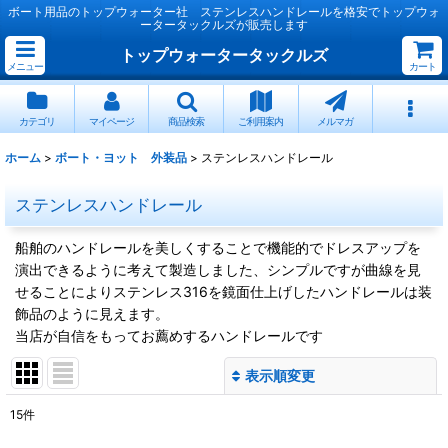
ボート用品のトップウォーター社 ステンレスハンドレールを格安でトップウォ
ータータックルズが販売します
トップウォータータックルズ
メニュー
カート
カテゴリ
マイページ
商品検索
ご利用案内
メルマガ
ホーム
>
ボート・ヨット 外装品
>
ステンレスハンドレール
ステンレスハンドレール
船舶のハンドレールを美しくすることで機能的でドレスアップを
演出できるように考えて製造しました、シンプルですが曲線を見
せることによりステンレス316を鏡面仕上げしたハンドレールは装
飾品のように見えます。
当店が自信をもってお薦めするハンドレールです
表示順変更
閉じる
15
件
表示数
: