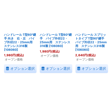
並び順
:
絞り込む
ハンドレール T型60°継
ハンドレール T型60°継
ハンドレール スプリッ
手 向き 右・左 パイ
手 パイプ外径22・
トタイプ T型90°継手
プ外径22・25mm用
25mm用 ステンレス
パイプ外径22・25mm
ステンレス316製
316製
[
106060
]
用 ステンレス316製
[
106060
]
[
106060
]
1,980
円
(税込)
1,980
円
(税込)
2,640
円
(税込)
オープン価格
オープン価格
オープン価格
オプション選択
オプション選択
オプション選択