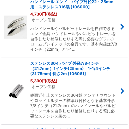
ハンドレール エンド パイプ外径22・25mm
用 ステンレス316製
[
106060
]
4,730
円
(税込)
オープン価格
ハンドレールやパルピットレールを自作できる
エンド金具 ハンドレールやパルピットレールを
自作したり補修したりする際に必要なダフルク
ロームプレイテッドの金具です。基本内径は7/8
インチ（22mm）と1イ…
ステンレス304 パイプ 外径7/8インチ
（21.7mm）1インチ(25mm) 1-1/4インチ
(31.75mm) 長さ2m
[
106061
]
5,390
円
(税込)
オープン価格
鏡面近仕上ステンレス304製 アンテナマウント
やロッドホルダーの標準取付径となる基本外形
7/8インチ（21.7mm）のハンドレールやパルピ
ットレールを自作したり補修したりする際に必
要なステンレス製の…