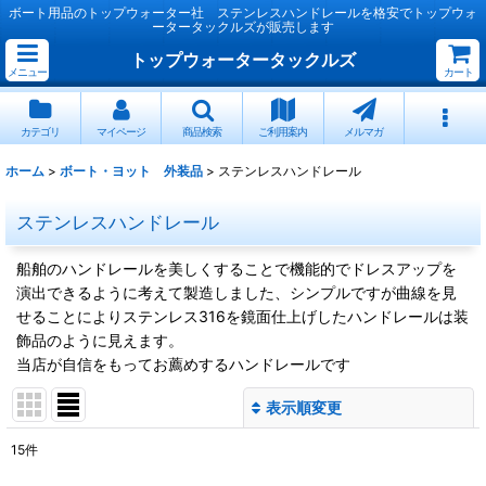
ボート用品のトップウォーター社 ステンレスハンドレールを格安でトップウォ
ータータックルズが販売します
トップウォータータックルズ
メニュー
カート
カテゴリ
マイページ
商品検索
ご利用案内
メルマガ
ホーム
>
ボート・ヨット 外装品
>
ステンレスハンドレール
ステンレスハンドレール
船舶のハンドレールを美しくすることで機能的でドレスアップを
演出できるように考えて製造しました、シンプルですが曲線を見
せることによりステンレス316を鏡面仕上げしたハンドレールは装
飾品のように見えます。
当店が自信をもってお薦めするハンドレールです
表示順変更
閉じる
15
件
表示数
: