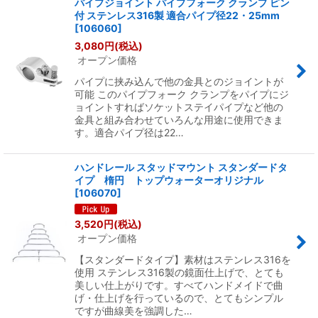
パイプジョイント パイプフォーク クランプ ピン
付 ステンレス316製 適合パイプ径22・25mm
[
106060
]
3,080
円
(税込)
オープン価格
パイプに挟み込んで他の金具とのジョイントが
可能 このパイプフォーク クランプをパイプにジ
ョイントすればソケットステイパイプなど他の
金具と組み合わせていろんな用途に使用できま
す。適合パイプ径は22…
ハンドレール スタッドマウント スタンダードタ
イプ 楕円 トップウォーターオリジナル
[
106070
]
3,520
円
(税込)
オープン価格
【スタンダードタイプ】素材はステンレス316を
使用 ステンレス316製の鏡面仕上げで、とても
美しい仕上がりです。すべてハンドメイドで曲
げ・仕上げを行っているので、とてもシンプル
ですが曲線美を強調した…