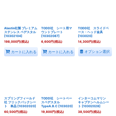
Alastin社製 プレミアム
TODD社 シート用マ
TODD社 スライドベ
ステンレス ペデスタル
ウントプレート
ース・ヘッド金具
[
10302104
]
[
10302087
]
[
103020
]
198,000
円
(税込)
6,600
円
(税込)
14,300
円
(税込)
オプション選択
カートに入れる
カートに入れる
スプリングフィールド
TODD社 シートベー
インターコムマリン
社 フリックバックシー
スペデスタル
キャプテンヘルムシー
ト 単品
[
10302020
]
TypeA.B.C
[
103020
]
ト
[
10302028
]
60,500
円
(税込)
19,800
円
(税込)
38,500
円
(税込)