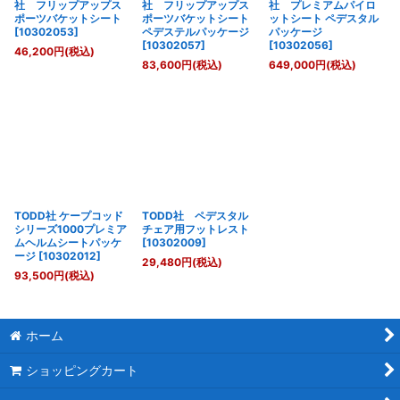
社 フリップアップス
社 フリップアップス
社 プレミアムパイロ
ポーツバケットシート
ポーツバケットシート
ットシート ペデスタル
[
10302053
]
ペデステルパッケージ
パッケージ
[
10302057
]
[
10302056
]
46,200
円
(税込)
83,600
円
(税込)
649,000
円
(税込)
TODD社 ケープコッド
TODD社 ペデスタル
シリーズ1000プレミア
チェア用フットレスト
ムヘルムシートパッケ
[
10302009
]
ージ
[
10302012
]
29,480
円
(税込)
93,500
円
(税込)
ホーム
ショッピングカート