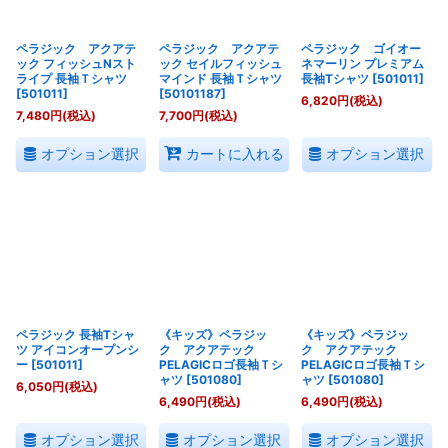
ペラジック アクアテ
ペラジック アクアテ
ペラジック ゴイオー
ック フィッシュNスト
ック セイルフィッシュ
ネマーリン プレミアム
ライプ 長袖Ｔシャツ
マインド 長袖Ｔシャツ
長袖Tシャツ
[
501011
]
[
501011
]
[
50101187
]
6,820
円
(税込)
7,480
円
(税込)
7,700
円
(税込)
オプション選択
オプション選択
カートに入れる
ペラジック 長袖Tシャ
《キッズ》ペラジッ
《キッズ》ペラジッ
ツ アイコンオープンシ
ク アクアテック
ク アクアテック
ー
[
501011
]
PELAGICロゴ長袖Ｔシ
PELAGICロゴ長袖Ｔシ
ャツ
[
501080
]
ャツ
[
501080
]
6,050
円
(税込)
6,490
円
(税込)
6,490
円
(税込)
オプション選択
オプション選択
オプション選択