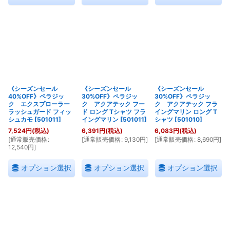
《シーズンセール
《シーズンセール
《シーズンセール
40%OFF》ペラジッ
30%OFF》ペラジッ
30%OFF》ペラジッ
ク エクスプローラー
ク アクアテック フー
ク アクアテック フラ
ラッシュガード フィッ
ド ロング Tシャツ フラ
イングマリン ロング T
シュカモ
[
501011
]
イングマリン
[
501011
]
シャツ
[
501010
]
7,524
円
(税込)
6,391
円
(税込)
6,083
円
(税込)
[
通常販売価格
:
[
通常販売価格
:
9,130
円
]
[
通常販売価格
:
8,690
円
]
12,540
円
]
オプション選択
オプション選択
オプション選択