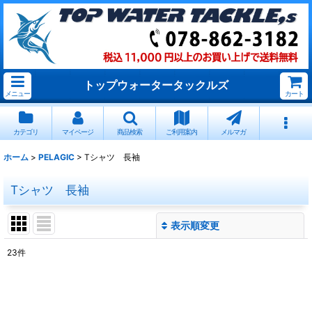
トップウォータータックルズ
メニュー
カート
カテゴリ
マイページ
商品検索
ご利用案内
メルマガ
ホーム
>
PELAGIC
>
Tシャツ 長袖
Tシャツ 長袖
表示順変更
閉じる
23
件
表示数
:
並び順
: