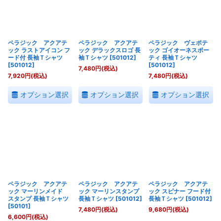
絞り込む
ペラジック アクアテ
ペラジック アクアテ
ペラジック ヴェポテ
ック ラストアイコン フ
ック デラックスロゴ 長
ック ゴイオーネスポー
ード付 長袖Ｔシャツ
袖Ｔシャツ
[
501012
]
ティ 長袖Ｔシャツ
[
501012
]
[
501012
]
7,480
円
(税込)
7,920
円
(税込)
7,480
円
(税込)
オプション選択
オプション選択
オプション選択
ペラジック アクアテ
ペラジック アクアテ
ペラジック アクアテ
ック マーリンメイド
ック マーリンスタンプ
ック スピナー フード付
スタンプ 長袖Ｔシャツ
長袖Ｔシャツ
[
501012
]
長袖Ｔシャツ
[
501012
]
[
50101
]
7,480
円
(税込)
9,680
円
(税込)
6,600
円
(税込)