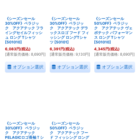
《シーズンセール
《シーズンセール
《シーズンセール
30%OFF》ペラジッ
30%OFF》ペラジッ
50%OFF》ペラジッ
ク アクアテック フラ
ク アクアテック デラ
ク アクアテック ヴェ
イングセイルフィッシ
ックスロゴ フード フィ
ポテック パフォーマン
ュ ロング Tシャツ
ッシング ロングTシャ
ス ロング Tシャツ
[
501010
]
ツ
[
50101
]
[
501010
]
6,083
円
(税込)
6,391
円
(税込)
4,345
円
(税込)
[
通常販売価格
:
8,690
円
]
[
通常販売価格
:
9,130
円
]
[
通常販売価格
:
8,690
円
]
オプション選択
オプション選択
オプション選択
《シーズンセール
《シーズンセール
30%OFF》 ペラジッ
50%OFF》ペラジッ
ク アクアテック
ク アクアテック フー
PELAGICロゴ長袖Ｔシ
ド フィッシング ロング