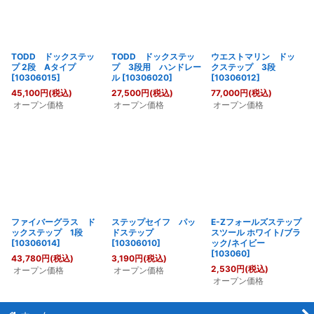
TODD ドックステッ
TODD ドックステッ
ウエストマリン ドッ
プ 2段 Aタイプ
プ 3段用 ハンドレー
クステップ 3段
[
10306015
]
ル
[
10306020
]
[
10306012
]
45,100
円
(税込)
27,500
円
(税込)
77,000
円
(税込)
オープン価格
オープン価格
オープン価格
ファイバーグラス ド
ステップセイフ パッ
E-Zフォールズステップ
ックステップ 1段
ドステップ
スツール ホワイト/ブラ
[
10306014
]
[
10306010
]
ック/ネイビー
[
103060
]
43,780
円
(税込)
3,190
円
(税込)
2,530
円
(税込)
オープン価格
オープン価格
オープン価格