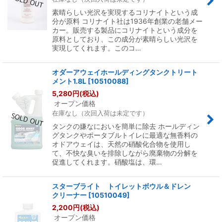
素晴らしい光沢を実現するコリナイトという成
分が原料 コリナイト社は1936年創業の老舗メー
カー。販売する製品にコリナイトという成分を
原料としており、この成分が素晴らしい光沢を
実現してくれます。このコ…
オダーアウェイホールディングタンクトリート
メント1.8L
[
10510088
]
5,280
円
(税込)
オープン価格
在庫なし（次回入荷は未定です）
タンクの嫌なにおいを簡単に除去 ホールディン
グタンクやポータブルトイレに最適な無香料の
オドアウェイは、天然の硝酸化合物を使用し
て、不快な臭いを排除しながら廃棄物の分解を
促進してくれます。硝酸塩は、環…
スターブライト トイレットボウル＆ドレン
クリーナー
[
10510049
]
2,200
円
(税込)
オープン価格