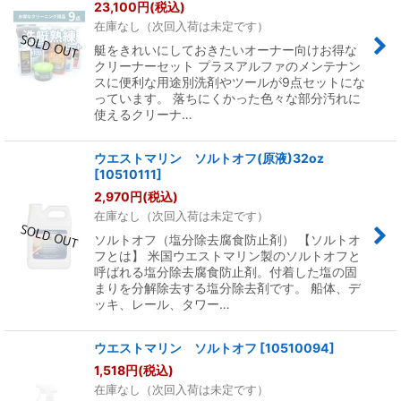
23,100
円
(税込)
在庫なし（次回入荷は未定です）
艇をきれいにしておきたいオーナー向けお得な
クリーナーセット プラスアルファのメンテナン
スに便利な用途別洗剤やツールが9点セットにな
っています。 落ちにくかった色々な部分汚れに
使えるクリーナ…
ウエストマリン ソルトオフ(原液)32oz
[
10510111
]
2,970
円
(税込)
在庫なし（次回入荷は未定です）
ソルトオフ（塩分除去腐食防止剤） 【ソルトオ
フとは】 米国ウエストマリン製のソルトオフと
呼ばれる塩分除去腐食防止剤。付着した塩の固
まりを分解除去する塩分除去剤です。 船体、デ
ッキ、レール、タワー…
ウエストマリン ソルトオフ
[
10510094
]
1,518
円
(税込)
在庫なし（次回入荷は未定です）