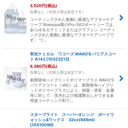
3,520
円
(税込)
在庫なし（次回入荷は未定です）
コーティングされた船舶に最適なアフターケア
ソープ Bioesque製のPro-Si02ボートソープは、
あらゆるセラミックまたはグラフェン コーティ
ングされた船舶に最適なアフターケアソープで
す。 ワ…
和光ケミカル ワコーズ WAKO'S バリアスコー
ト A142
[
10323213
]
6,380
円
(税込)
在庫なし（次回入荷は未定です）
新開発Wハイブリッドポリマープラス WAKO'S
バリアスコート（VAC）は、新開発Wハイブリ
ッドポリマープラスにより、樹脂・塗装・金属
等に対して、洗浄および保護艶出しができる多
用途コーティング剤で…
スターブライト スーパーオレンジ ボートウ
ォッシュ&ワックス 32oz(946ml)
[
10510096
]