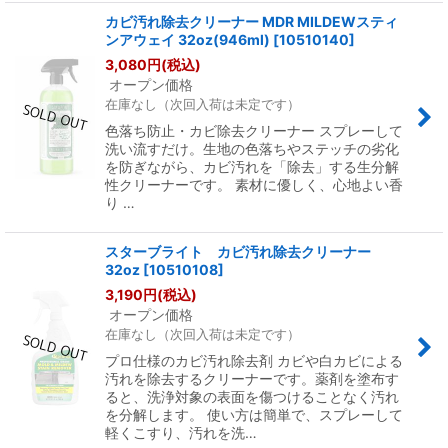
カビ汚れ除去クリーナー MDR MILDEWスティ
ンアウェイ 32oz(946ml)
[
10510140
]
3,080
円
(税込)
オープン価格
在庫なし（次回入荷は未定です）
色落ち防止・カビ除去クリーナー スプレーして
洗い流すだけ。生地の色落ちやステッチの劣化
を防ぎながら、カビ汚れを「除去」する生分解
性クリーナーです。 素材に優しく、心地よい香
り …
スターブライト カビ汚れ除去クリーナー
32oz
[
10510108
]
3,190
円
(税込)
オープン価格
在庫なし（次回入荷は未定です）
プロ仕様のカビ汚れ除去剤 カビや白カビによる
汚れを除去するクリーナーです。薬剤を塗布す
ると、洗浄対象の表面を傷つけることなく汚れ
を分解します。 使い方は簡単で、スプレーして
軽くこすり、汚れを洗…