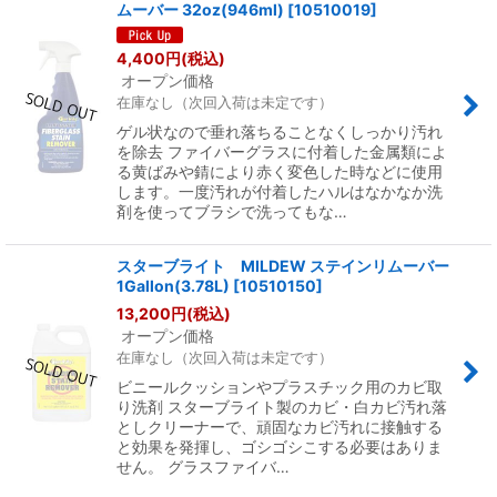
ムーバー 32oz(946ml)
[
10510019
]
4,400
円
(税込)
オープン価格
在庫なし（次回入荷は未定です）
ゲル状なので垂れ落ちることなくしっかり汚れ
を除去 ファイバーグラスに付着した金属類によ
る黄ばみや錆により赤く変色した時などに使用
します。一度汚れが付着したハルはなかなか洗
剤を使ってブラシで洗ってもな…
スターブライト MILDEW ステインリムーバー
1Gallon(3.78L)
[
10510150
]
13,200
円
(税込)
オープン価格
在庫なし（次回入荷は未定です）
ビニールクッションやプラスチック用のカビ取
り洗剤 スターブライト製のカビ・白カビ汚れ落
としクリーナーで、頑固なカビ汚れに接触する
と効果を発揮し、ゴシゴシこする必要はありま
せん。 グラスファイバ…