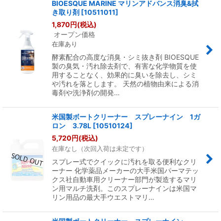
BIOESQUE MARINE マリンアドバンス消臭&拭
き取り剤
[
10511011
]
1,870
円
(税込)
オープン価格
在庫あり
酵素配合の高度な消臭・シミ抜き剤 BIOESQUE
製の臭気・汚れ除去剤で、有害な化学物質を使
用することなく、効果的に臭いを除去し、シミ
や汚れを落とします。 天然の植物由来による消
毒剤や洗浄剤の開発…
米国製ボートクリーナー スプレーナイン 1ガ
ロン 3.78L
[
10510124
]
5,720
円
(税込)
在庫なし（次回入荷は未定です）
スプレー式でクイックに汚れを取る便利なクリ
ーナー 化学薬品メーカーの大手米国パーマテッ
クス社自動車用クリーナー部門が製造するマリ
ン用マルチ洗剤。このスプレーナインは米国マ
リン用品の最大手ウエストマリ…