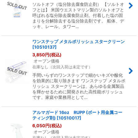
ソルトオフ（塩分除去腐食防止剤） 【ソルトオ
フとは】 米国ウエストマリン製のソルトオフと
呼ばれる塩分除去腐食防止剤。付着した塩の固
まりを分解除去する塩分除去剤です。 船体、デ
ッキ、レール、タワー…
ワンステップ メタルポリッシュ スタークリーン
[
10510137
]
3,850
円
(税込)
オープン価格
在庫なし（次回入荷は未定です）
手間いらずのワンステップで細かいキズや酸化
を効果的に取り除きます ワンステップ メタルポ
リッシュ スタークリーンは、あらゆる金属製品
を輝かせるために開発された高性能ポリッシュ
です。家庭や業務用として…
アルマガード 16oz RUPP (ボート用金属コー
ティング剤)
[
10510017
]
6,050
円
(税込)
オープン価格
在庫なし（次回入荷は未定です）