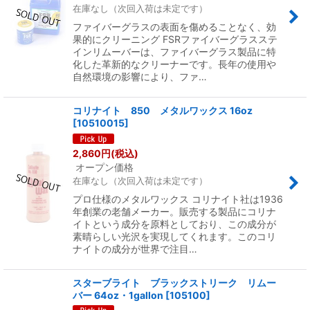
在庫なし（次回入荷は未定です）
ファイバーグラスの表面を傷めることなく、効
果的にクリーニング FSRファイバーグラスステ
インリムーバーは、ファイバーグラス製品に特
化した革新的なクリーナーです。長年の使用や
自然環境の影響により、ファ…
コリナイト 850 メタルワックス 16oz
[
10510015
]
2,860
円
(税込)
オープン価格
在庫なし（次回入荷は未定です）
プロ仕様のメタルワックス コリナイト社は1936
年創業の老舗メーカー。販売する製品にコリナ
イトという成分を原料としており、この成分が
素晴らしい光沢を実現してくれます。このコリ
ナイトの成分が世界で注目…
スターブライト ブラックストリーク リムー
バー 64oz・1gallon
[
105100
]