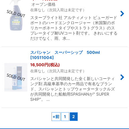
オープン価格
在庫なし（次回入荷は未定です）
スターブライト社 アルティメット ビューガード
ボートのハードエンクロージャー（米国製のポ
リカーボネートタイプやストラトグラス）のス
プレータイプ耐UVコート剤です。 きれいにする
だけでなく、雨、水…
スパシャン スーパーシップ 500ml
[
10511004
]
16,500
円
(税込)
在庫なし（次回入荷は未定です）
スパシャンと共同開発した全く新しいコーティ
ング剤 高級車基準のカー用品で有名なブラン
ド、スパシャンとトップウォータータックルズ
が共同開発した船舶用SPASHANが" SUPER
SHIP"。 …
«
前
1
2