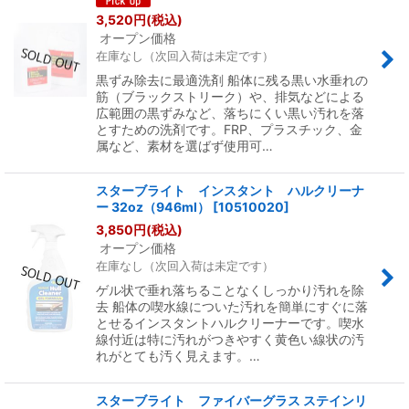
3,520
円
(税込)
オープン価格
在庫なし（次回入荷は未定です）
黒ずみ除去に最適洗剤 船体に残る黒い水垂れの
筋（ブラックストリーク）や、排気などによる
広範囲の黒ずみなど、落ちにくい黒い汚れを落
とすための洗剤です。FRP、プラスチック、金
属など、素材を選ばず使用可…
スターブライト インスタント ハルクリーナ
ー 32oz（946ml）
[
10510020
]
3,850
円
(税込)
オープン価格
在庫なし（次回入荷は未定です）
ゲル状で垂れ落ちることなくしっかり汚れを除
去 船体の喫水線についた汚れを簡単にすぐに落
とせるインスタントハルクリーナーです。喫水
線付近は特に汚れがつきやすく黄色い線状の汚
れがとても汚く見えます。…
スターブライト ファイバーグラス ステインリ