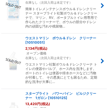
在庫なし（次回入荷は未定です）
簡単トイレメンテナンスボウル＆ドレンクリー
ナー スターブライト社製ボウル＆ドレンクリー
ナで、マリン、RV、ポータブルトイレ用専用で
作られたクリーナーで、ボウルの部分やドレン
内の頑固な汚れや残留物…
ウエストマリン ボウル＆ドレン クリーナー
[
10510051
]
2,134
円
(税込)
オープン価格
在庫なし（次回入荷は未定です）
ウエストマリン社製ボウル＆ドレンクリーナ ト
イレの便器やバルブ、ホース内を洗浄します。
ボートのトイレは便器や排水ホースなどに汚物
が付着して、 その悪臭にとても困るため、定期
的な洗浄が大事に…
スターブライト パワーパイン ビルジクリー
ナー 1ガロン
[
10510125
]
13,420
円
(税込)