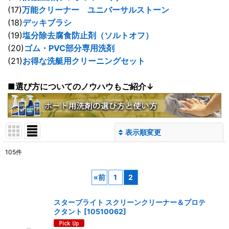
(17)
万能クリーナー ユニバーサルストーン
(18)
デッキブラシ
(19)
塩分除去腐食防止剤（ソルトオフ）
(20)
ゴム・PVC部分専用洗剤
(21)
お得な洗艇用クリーニングセット
■選び方についてのノウハウもご紹介↓
表示順変更
閉じる
105
件
サブカテゴリ
:
«
前
1
2
表示数
:
スターブライト スクリーンクリーナー＆プロテ
クタント
[
10510062
]