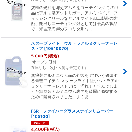
抜群の光沢を与えアルミをコーテイング この商
品はアルミ製アウトリガー、アルミパイプ、フ
ィッシングリールなどアルマイト加工製品の防
蝕、艶出しコーティング剤としては最高の製品
で、米国東海岸のフロリダ州な…
スターブライト ウルトラアルミクリーナーレ
ストア
[
10510070
]
5,060
円
(税込)
オープン価格
在庫なし（次回入荷は未定です）
無塗装アルミニウム面の外観をすばやく修復す
る最善アイテム スターブライト社ウルトラアル
ミクリーナ－レストアは、汚れてくすんでしま
った無塗装アルミニウム表面を綺麗に修復する
ために開発されました。よくあ…
FSR ファイバーグラスステインリムーバー
[
105100
]
4,400
円
(税込)