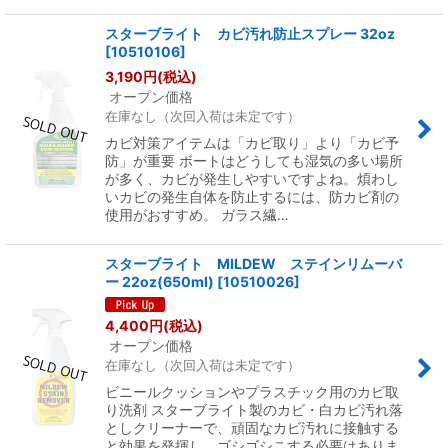
スターブライト カビ汚れ防止スプレー 32oz
[
10510106
]
3,190
円
(税込)
オープン価格
在庫なし（次回入荷は未定です）
カビ対策アイテムは「カビ取り」より「カビ予
防」が重要 ボートはどうしても湿気の多い場所
が多く、カビが発生しやすいですよね。煩わし
いカビの発生自体を防止するには、防カビ剤の
使用がおすすめ。 ガラス繊…
スターブライト MILDEW ステインリムーバ
ー 22oz(650ml)
[
10510026
]
4,400
円
(税込)
オープン価格
在庫なし（次回入荷は未定です）
ビニールクッションやプラスチック用のカビ取
り洗剤 スターブライト製のカビ・白カビ汚れ落
としクリーナーで、頑固なカビ汚れに接触する
と効果を発揮し、ゴシゴシこする必要はありま