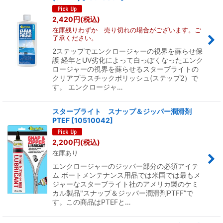
2,420
円
(税込)
在庫残りわずか 売り切れの場合がございます。ご
了承ください。
2ステップでエンクロージャーの視界を蘇らせ保
護 経年とUV劣化によって白っぽくなったエンク
ロージャーの視界を蘇らせるスターブライトの
クリアプラスチックポリッシュ(ステップ2）で
す。 エンクロージャ…
スターブライト スナップ＆ジッパー潤滑剤
PTEF
[
10510042
]
2,200
円
(税込)
在庫あり
エンクロージャーのジッパー部分の必須アイテ
ム ボートメンテナンス用品では米国では最もメ
ジャーなスターブライト社のアメリカ製のケミ
カル製品"スナップ＆ジッパー潤滑剤PTFF”で
す。この商品はPTEFと…