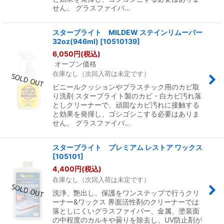
せん。 グラスファイバ…
スターブライト MILDEW ステインリムーバー
32oz(946ml)
[
10510139
]
6,050
円
(税込)
オープン価格
在庫なし（次回入荷は未定です）
ビニールクッションやプラスチック用のカビ取
り洗剤 スターブライト製のカビ・白カビ汚れ落
としクリーナーで、頑固なカビ汚れに接触する
と効果を発揮し、ゴシゴシこする必要はありま
せん。 グラスファイバ…
スターブライト プレミアム レストア ワックス
[
105101
]
4,400
円
(税込)
在庫なし（次回入荷は未定です）
洗浄、艶出し、保護をワンステップで行うクリ
ーナー&ワックス 界面活性剤のクリーナーでは
落としにくいグラスファイバー、金属、塗装面
の中程度のカルキや曇りを除去し、UV防止剤が