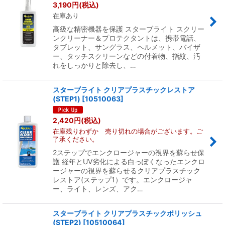
並び順
:
3,190
円
(税込)
在庫あり
絞り込む
高級な精密機器を保護 スターブライト スクリー
ンクリーナー＆プロテクタントは、携帯電話、
タブレット、サングラス、ヘルメット、バイザ
ー、タッチスクリーンなどの付着物、指紋、汚
れをしっかりと除去し、…
スターブライト クリアプラスチックレストア
(STEP1)
[
10510063
]
2,420
円
(税込)
在庫残りわずか 売り切れの場合がございます。ご
了承ください。
2ステップでエンクロージャーの視界を蘇らせ保
護 経年とUV劣化による白っぽくなったエンクロ
ージャーの視界を蘇らせるクリアプラスチック
レストア(ステップ1）です。エンクロージャ
ー、ライト、レンズ、アク…
スターブライト クリアプラスチックポリッシュ
(STEP2)
[
10510064
]