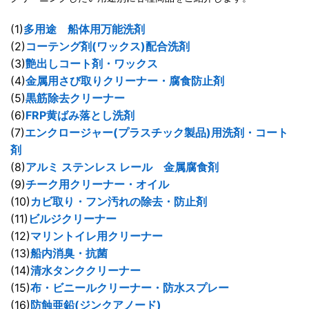
(1)
多用途 船体用万能洗剤
(2)
コーテング剤(ワックス)配合洗剤
(3)
艶出しコート剤・ワックス
(4)
金属用さび取りクリーナー・腐食防止剤
(5)
黒筋除去クリーナー
(6)
FRP黄ばみ落とし洗剤
(7)
エンクロージャー(プラスチック製品)用洗剤・コート
剤
(8)
アルミ ステンレス レール 金属腐食剤
(9)
チーク用クリーナー・オイル
(10)
カビ取り・フン汚れの除去・防止剤
(11)
ビルジクリーナー
(12)
マリントイレ用クリーナー
(13)
船内消臭・抗菌
(14)
清水タンククリーナー
(15)
布・ビニールクリーナー・防水スプレー
(16)
防蝕亜鉛(ジンクアノード)