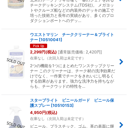
チークデッキングシステム(TDS社)。 メガヨッ
トやクルーズ船などの内装外のデッキの施工で
培った技術力と長年の実績があり、多くのプロ
ダクションボートへのデッ…
ウエストマリン チーククリーナー＆ブライト
ナー
[
10510041
]
2,299
円
(税込)
[
通常販売価格
:
2,420
円
]
在庫なし（次回入荷は未定です）
2つの機能を1つにまとめたワンステップクリー
ナー このクリーナーは、チーク材の洗浄効果だ
けでなく、一作業でチークをきれいにし明るく
する効果があります。強力な洗浄力を持ちなが
らも、チークウッドの特性を…
スターブライト ビニールガード ビニール保
護スプレー
[
10510153
]
4,950
円
(税込)
在庫なし（次回入荷は未定です）
ビニール、プラスチック、ゴム、革の表面に輝