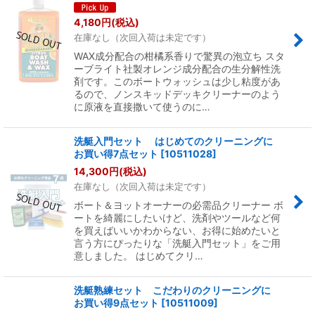
4,180
円
(税込)
在庫なし（次回入荷は未定です）
WAX成分配合の柑橘系香りで驚異の泡立ち スタ
ーブライト社製オレンジ成分配合の生分解性洗
剤です。このボートウォッシュは少し粘度があ
るので、ノンスキッドデッキクリーナーのよう
に原液を直接撒いて使うのに…
洗艇入門セット はじめてのクリーニングに
お買い得7点セット
[
10511028
]
14,300
円
(税込)
在庫なし（次回入荷は未定です）
ボート＆ヨットオーナーの必需品クリーナー ボ
ートを綺麗にしたいけど、洗剤やツールなど何
を買えばいいかわからない、お得に始めたいと
言う方にぴったりな「洗艇入門セット」をご用
意しました。 はじめてクリ…
洗艇熟練セット こだわりのクリーニングに
お買い得9点セット
[
10511009
]