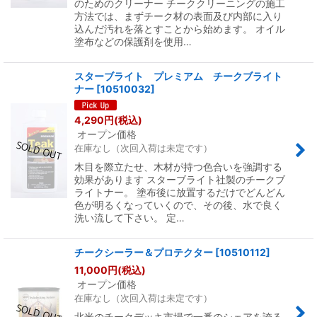
のためのクリーナー チーククリーニングの施工
方法では、まずチーク材の表面及び内部に入り
込んだ汚れを落とすことから始めます。 オイル
塗布などの保護剤を使用…
スターブライト プレミアム チークブライト
ナー
[
10510032
]
4,290
円
(税込)
オープン価格
在庫なし（次回入荷は未定です）
木目を際立たせ、木材が持つ色合いを強調する
効果があります スターブライト社製のチークブ
ライトナー。 塗布後に放置するだけでどんどん
色が明るくなっていくので、その後、水で良く
洗い流して下さい。 定…
チークシーラー＆プロテクター
[
10510112
]
11,000
円
(税込)
オープン価格
在庫なし（次回入荷は未定です）
北米のチークデッキ市場で一番のシェアを誇る