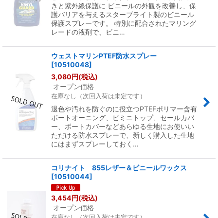
きと紫外線保護に ビニールの外観を改善し、保
護バリアを与えるスターブライト製のビニール
保護スプレーです。 特別に配合されたマリング
レードの液剤で、ビニ…
ウェストマリンPTEF防水スプレー
[
10510048
]
3,080
円
(税込)
オープン価格
在庫なし（次回入荷は未定です）
退色や汚れを防ぐのに役立つPTEFポリマー含有
ボートオーニング、ビミニトップ、セールカバ
ー、ボートカバーなどあらゆる生地にお使いい
ただける防水スプレーで、新しく購入した生地
にはまずスプレーしておく…
コリナイト 855レザー＆ビニールワックス
[
10510044
]
3,454
円
(税込)
オープン価格
在庫なし（次回入荷は未定です）