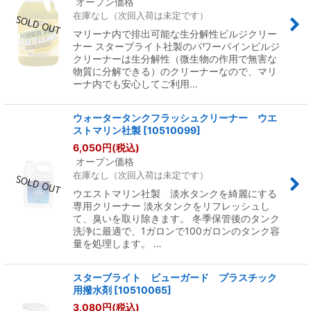
オープン価格
在庫なし（次回入荷は未定です）
マリーナ内で排出可能な生分解性ビルジクリー
ナー スターブライト社製のパワーパインビルジ
クリーナーは生分解性（微生物の作用で無害な
物質に分解できる）のクリーナーなので、マリ
ーナ内でも安心してご利用…
ウォータータンクフラッシュクリーナー ウエ
ストマリン社製
[
10510099
]
6,050
円
(税込)
オープン価格
在庫なし（次回入荷は未定です）
ウエストマリン社製 淡水タンクを綺麗にする
専用クリーナー 淡水タンクをリフレッシュし
て、臭いを取り除きます。 冬季保管後のタンク
洗浄に最適で、1ガロンで100ガロンのタンク容
量を処理します。 …
スターブライト ビューガード プラスチック
用撥水剤
[
10510065
]
3,080
円
(税込)