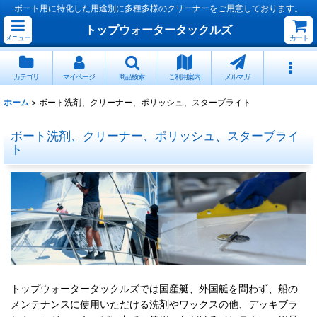
ボート用に特化した用途別に多種多様のクリーナーをご用意しております。
トップウォータータックルズ
メニュー
カート
カテゴリ
マイページ
商品検索
ご利用案内
メルマガ
ホーム
>
ボート洗剤、クリーナー、ポリッシュ、スターブライト
ボート洗剤、クリーナー、ポリッシュ、スターブライ
ト
トップウォータータックルズでは国産艇、外国艇を問わず、船の
メンテナンスに使用いただける洗剤やワックスの他、デッキブラ