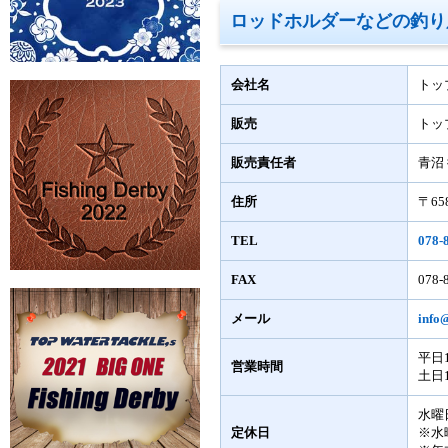
ロッドホルダーなどの釣り
会社名
トッ
販売
トッ
販売責任者
青沼
住所
〒65
TEL
078-
FAX
078-
メール
info@
平日1
営業時間
土日1
水曜
定休日
※水