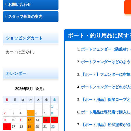
お問い合わせ
スタッフ募集の案内
ボート・釣り用品に関す
ショッピングカート
ボートフェンダー（防舷材）
カートは空です。
ボートフェンダーはどのよう
カレンダー
【ボート】フェンダーに空気
ボートフェンダーはどれが人
2026年8月
次月»
【ボート用品】係船ロープと
日
月
火
水
木
金
土
1
ボート用品は専門店で購入し
2
3
4
5
6
7
8
9
10
11
12
13
14
15
【ボート用品】船底塗装が必
16
17
18
19
20
21
22