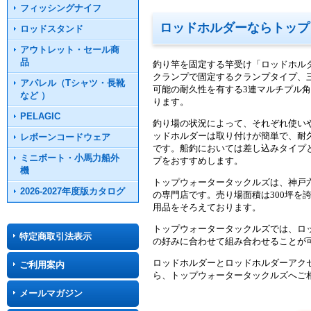
フィッシングナイフ
ロッドホルダーならトップ
ロッドスタンド
アウトレット・セール商
品
釣り竿を固定する竿受け「ロッドホル
クランプで固定するクランプタイプ、
アパレル（Tシャツ・長靴
可能の耐久性を有する3連マルチプル角
など ）
ります。
PELAGIC
釣り場の状況によって、それぞれ使い
ッドホルダーは取り付けが簡単で、耐
レボーンコードウェア
です。船釣においては差し込みタイプと
ミニボート・小馬力船外
プをおすすめします。
機
トップウォータータックルズは、神戸
2026-2027年度版カタログ
の専門店です。売り場面積は300坪を誇
用品をそろえております。
トップウォータータックルズでは、ロ
特定商取引法表示
の好みに合わせて組み合わせることが
ロッドホルダーとロッドホルダーアク
ご利用案内
ら、トップウォータータックルズへご
メールマガジン