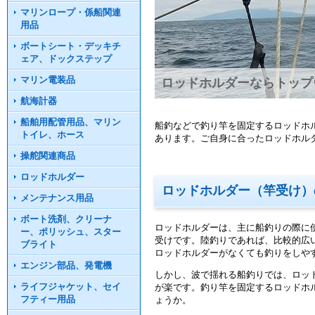
マリンロープ・係船関連
用品
ボートシート・デッキチ
ェア、ドックステップ
マリン電装品
ロッドホルダーならトップ
航海計器
船舶用配管用品、マリン
船釣などで釣り竿を固定するロッドホ
トイレ、ホース
あります。ご自身に合ったロッドホル
操舵関連商品
ロッドホルダー
ロッドホルダー（竿受け）
メンテナンス用品
ボート洗剤、クリーナ
ロッドホルダーは、主に船釣りの際に
ー、ポリッシュ、スター
受けです。陸釣りであれば、比較的広
ブライト
ロッドホルダーがなくても釣りをしや
エンジン部品、発電機
しかし、波で揺れる船釣りでは、ロッ
ライフジャケット、セイ
が楽です。釣り竿を固定するロッドホ
フティー用品
ょうか。