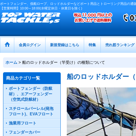
ボートフェンダー、係船ロープ、ロッドホルダーなどボート用品とトローリング用品の通
【営業時間】10:00～18:00(水曜定休日・休業日を除く)
会員ログイン
新規登録はこちら
特集
売れ筋ランキング
ホーム
>
船のロッドホルダー（竿受け）の種類について
船のロッドホルダー（
商品カテゴリ一覧
ボートフェンダー（防舷
材）、エアーフェンダー
（空気式防舷材）
スチロールバーレル(発泡
フロート)、EVAフロート
漁業用フロート
フェンダーカバー