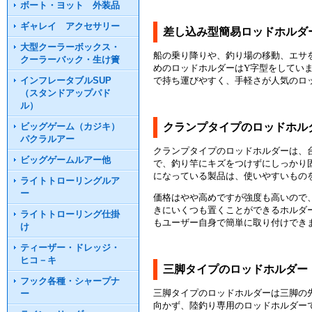
ボート・ヨット 外装品
ギャレイ アクセサリー
差し込み型簡易ロッドホルダ
大型クーラーボックス・
船の乗り降りや、釣り場の移動、エサ
クーラーバック・生け簀
めのロッドホルダーはY字型をしてい
インフレータブルSUP
で持ち運びやすく、手軽さが人気のロ
（スタンドアップパド
ル）
ビッグゲーム（カジキ）
クランプタイプのロッドホル
パクラルアー
クランプタイプのロッドホルダーは、
ビッグゲームルアー他
で、釣り竿にキズをつけずにしっかり
になっている製品は、使いやすいもの
ライトトローリングルア
ー
価格はやや高めですが強度も高いので
きにいくつも置くことができるホルダ
ライトトローリング仕掛
もユーザー自身で簡単に取り付けでき
け
ティーザー・ドレッジ・
ヒコ－キ
三脚タイプのロッドホルダー
フック各種・シャープナ
三脚タイプのロッドホルダーは三脚の
ー
向かず、陸釣り専用のロッドホルダー