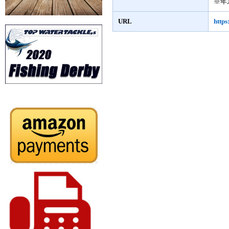
※年
URL
https