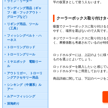
ライン・リーダー
竿の仮置きとして使う人もいます。
ランディング用品（ギャ
フ・銛・フックアウト・
グローブなど）
クーラーボックス取り付けタ
リギング用品、ツール
吸盤でクーラーボックスに取り付ける
（工具）
やすく、場所を選ばないので人気です
フィッシングベルト・ハ
ネジでクーラーボックスに取り付ける
ーネス
く、摩擦係数も考慮されているのが特
トローリングロッド
トローリングリール
ロッドホルダーには、上記のように様
ものを選ぶとよいでしょう。
ミヤエポック 電動リー
ル
ロッドホルダーを購入したいと感じて
ロッドホルダーをご用意しております
アウトリガー、 トローリ
ングアクセサリー用品
商品詳細に関しては、下記のページを
シンキング（中層系）ル
アー
ルアーフィッシング
深海釣り